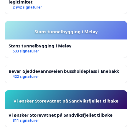
legitimitet
2 942 signaturer
Stans tunnelbygging i Meløy
Stans tunnelbygging i Meløy
533 signaturer
Bevar Gjeddevannsveien bussholdeplass i Enebakk
422 signaturer
Vi ønsker Storevatnet på Sandviksfjellet tilbake
Vi ønsker Storevatnet på Sandviksfjellet tilbake
811 signaturer