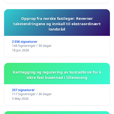
Opprop fra norske fastleger: Reverser
takstendringene og innkall til ekstraordinært
landsråd
2 036 signaturer
144 Signeringer / 30 dager
18 Jun 2026
Kartlegging og regulering av bustadbruk for å
sikre fast busetnad i Ullensvang
257 signaturer
117 Signeringer / 30 dager
5 May 2026