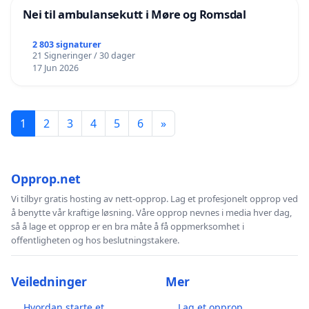
Nei til ambulansekutt i Møre og Romsdal
2 803 signaturer
21 Signeringer / 30 dager
17 Jun 2026
1
2
3
4
5
6
»
Opprop.net
Vi tilbyr gratis hosting av nett-opprop. Lag et profesjonelt opprop ved
å benytte vår kraftige løsning. Våre opprop nevnes i media hver dag,
så å lage et opprop er en bra måte å få oppmerksomhet i
offentligheten og hos beslutningstakere.
Veiledninger
Mer
Hvordan starte et
Lag et opprop