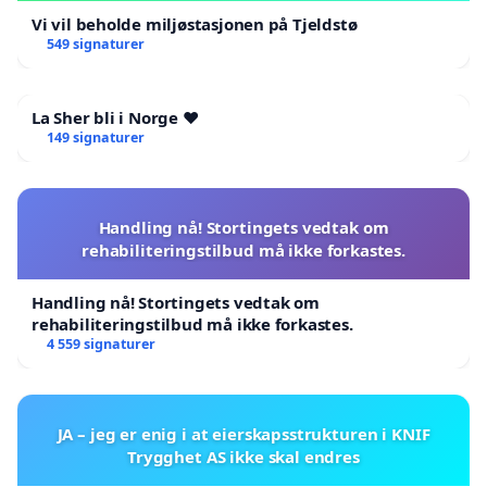
Vi vil beholde miljøstasjonen på Tjeldstø
549 signaturer
La Sher bli i Norge ❤️
149 signaturer
Handling nå! Stortingets vedtak om
rehabiliteringstilbud må ikke forkastes.
Handling nå! Stortingets vedtak om
rehabiliteringstilbud må ikke forkastes.
4 559 signaturer
JA – jeg er enig i at eierskapsstrukturen i KNIF
Trygghet AS ikke skal endres