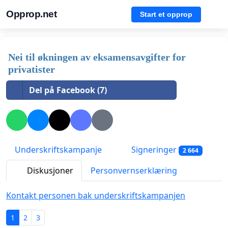
Opprop.net
Start et opprop
Nei til økningen av eksamensavgifter for
privatister
Del på Facebook (7)
Underskriftskampanje
Signeringer
2 664
Diskusjoner
Personvernserklæring
Kontakt personen bak underskriftskampanjen
1
2
3