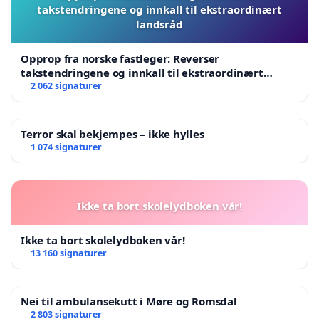
takstendringene og innkall til ekstraordinært
landsråd
Opprop fra norske fastleger: Reverser
takstendringene og innkall til ekstraordinært
landsråd
2 062 signaturer
Terror skal bekjempes – ikke hylles
1 074 signaturer
Ikke ta bort skolelydboken vår!
Ikke ta bort skolelydboken vår!
13 160 signaturer
Nei til ambulansekutt i Møre og Romsdal
2 803 signaturer