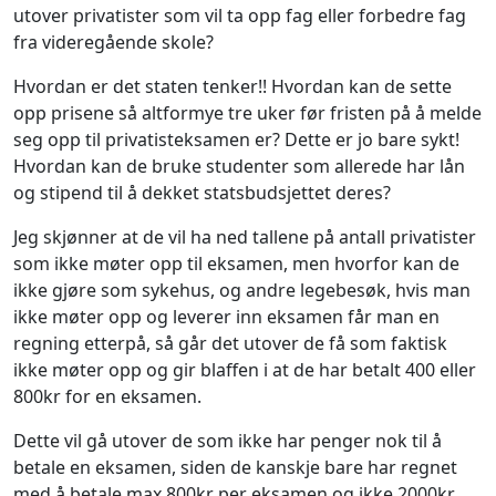
utover privatister som vil ta opp fag eller forbedre fag
fra videregående skole?
Hvordan er det staten tenker!! Hvordan kan de sette
opp prisene så altformye tre uker før fristen på å melde
seg opp til privatisteksamen er? Dette er jo bare sykt!
Hvordan kan de bruke studenter som allerede har lån
og stipend til å dekket statsbudsjettet deres?
Jeg skjønner at de vil ha ned tallene på antall privatister
som ikke møter opp til eksamen, men hvorfor kan de
ikke gjøre som sykehus, og andre legebesøk, hvis man
ikke møter opp og leverer inn eksamen får man en
regning etterpå, så går det utover de få som faktisk
ikke møter opp og gir blaffen i at de har betalt 400 eller
800kr for en eksamen.
Dette vil gå utover de som ikke har penger nok til å
betale en eksamen, siden de kanskje bare har regnet
med å betale max 800kr per eksamen og ikke 2000kr