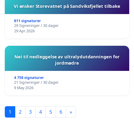
Vi ønsker Storevatnet på Sandviksfjellet tilbake
811 signaturer
29 Signeringer / 30 dager
29 Apr 2026
Nei til nedleggelse av ultralydutdanningen for
jordmødre
4 758 signaturer
21 Signeringer / 30 dager
9 May 2026
1
2
3
4
5
6
»