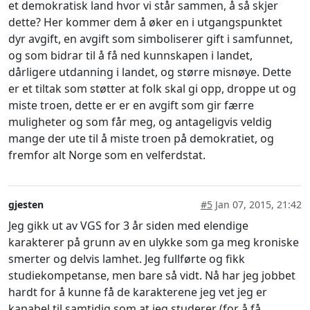
et demokratisk land hvor vi står sammen, å så skjer
dette? Her kommer dem å øker en i utgangspunktet
dyr avgift, en avgift som simboliserer gift i samfunnet,
og som bidrar til å få ned kunnskapen i landet,
dårligere utdanning i landet, og større misnøye. Dette
er et tiltak som støtter at folk skal gi opp, droppe ut og
miste troen, dette er er en avgift som gir færre
muligheter og som får meg, og antageligvis veldig
mange der ute til å miste troen på demokratiet, og
fremfor alt Norge som en velferdstat.
gjesten
#5
Jan 07, 2015, 21:42
Jeg gikk ut av VGS for 3 år siden med elendige
karakterer på grunn av en ulykke som ga meg kroniske
smerter og delvis lamhet. Jeg fullførte og fikk
studiekompetanse, men bare så vidt. Nå har jeg jobbet
hardt for å kunne få de karakterene jeg vet jeg er
kapabel til samtidig som at jeg studerer (for å få