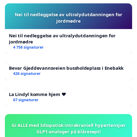
Nei til nedleggelse av ultralydutdanningen for
jordmødre
Nei til nedleggelse av ultralydutdanningen for
jordmødre
4 758 signaturer
Bevar Gjeddevannsveien bussholdeplass i Enebakk
426 signaturer
La Lindyl komme hjem ❤️
67 signaturer
Gi ALLE med Idiopatisk intrakraniell hypertensjon
GLP1-analoger på blåresept!