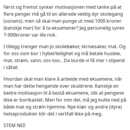
Først og fremst synker motivasjonen med tanke på at
flere penger må gå til en allerede veldig dyr skolegang
(sonans), men så skal man punge ut med 1000 kroner
(kanskje mer) for å ta eksamener? Jeg personelig synes
7-900kroner var ille nok.
I tillegg trenger man jo skolebøker, skrivesaker, mat. Og
for oss som bor i hybel/leilighet og må betale husleie,
mat, strøm, vann, osv osv... Da burde vi få mer i stipend
i såfall.
Hvordan skal man klare å arbeide med eksamene, når
man har dette hengende over skuldrene. Kanskje en
bedre motivasjon til å bestå eksamene, slik at pengene
ikke er bortkastet. Men for min del, må jeg kutte ned på
både mat og strøm hjemme. Nye klær og andre (dyre)
helseprodukter blir det i vertfall ikke på meg.
STEM NEI!