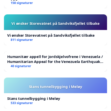
158 signaturer
Vi ønsker Storevatnet på Sandviksfjellet tilbake
Vi ønsker Storevatnet på Sandviksfjellet tilbake
811 signaturer
Humanitær appell for jordskjelvofrene i Venezuela /
Humanitarian Appeal for the Venezuela Earthquake
Victims
40 signaturer
Stans tunnelbygging i Meløy
Stans tunnelbygging i Meløy
533 signaturer