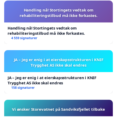
Handling nå! Stortingets vedtak om
rehabiliteringstilbud må ikke forkastes.
Handling nå! Stortingets vedtak om
rehabiliteringstilbud må ikke forkastes.
4 559 signaturer
JA – jeg er enig i at eierskapsstrukturen i KNIF
Trygghet AS ikke skal endres
JA – jeg er enig i at eierskapsstrukturen i KNIF
Trygghet AS ikke skal endres
158 signaturer
Vi ønsker Storevatnet på Sandviksfjellet tilbake