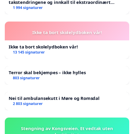
takstendringene og innkall til ekstraordinært
landsråd
1 994 signaturer
Ikke ta bort skolelydboken vår!
Ikke ta bort skolelydboken vår!
13 145 signaturer
Terror skal bekjempes – ikke hylles
803 signaturer
Nei til ambulansekutt i Møre og Romsdal
2 803 signaturer
Stengning av Kongsveien. Et vedtak uten