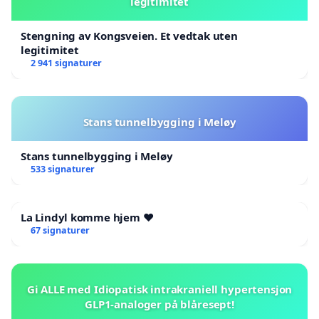
legitimitet
Stengning av Kongsveien. Et vedtak uten
legitimitet
2 941 signaturer
Stans tunnelbygging i Meløy
Stans tunnelbygging i Meløy
533 signaturer
La Lindyl komme hjem ❤️
67 signaturer
Gi ALLE med Idiopatisk intrakraniell hypertensjon
GLP1-analoger på blåresept!