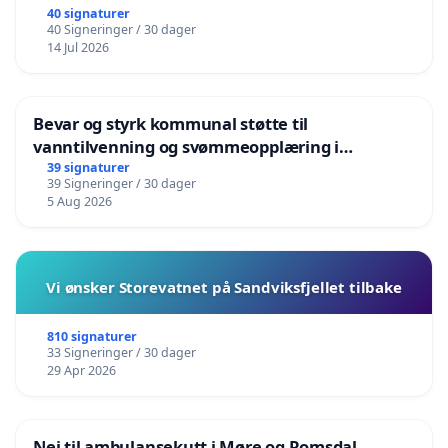
40 signaturer
40 Signeringer / 30 dager
14 Jul 2026
Bevar og styrk kommunal støtte til
vanntilvenning og svømmeopplæring i
barnehagene i Haugesund
39 signaturer
39 Signeringer / 30 dager
5 Aug 2026
Vi ønsker Storevatnet på Sandviksfjellet tilbake
810 signaturer
33 Signeringer / 30 dager
29 Apr 2026
Nei til ambulansekutt i Møre og Romsdal