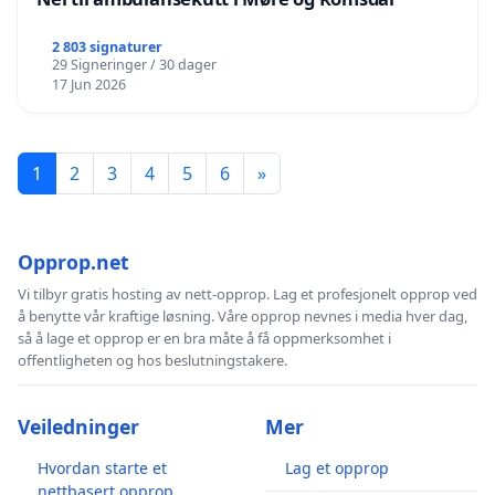
2 803 signaturer
29 Signeringer / 30 dager
17 Jun 2026
1
2
3
4
5
6
»
Opprop.net
Vi tilbyr gratis hosting av nett-opprop. Lag et profesjonelt opprop ved
å benytte vår kraftige løsning. Våre opprop nevnes i media hver dag,
så å lage et opprop er en bra måte å få oppmerksomhet i
offentligheten og hos beslutningstakere.
Veiledninger
Mer
Hvordan starte et
Lag et opprop
nettbasert opprop