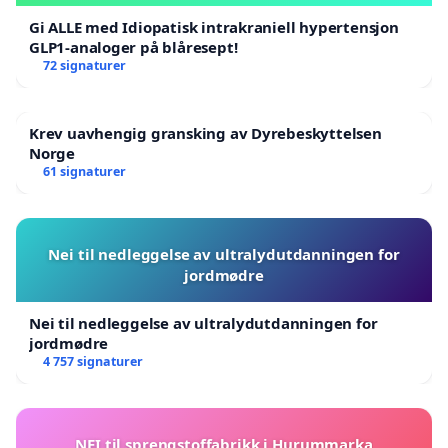
Gi ALLE med Idiopatisk intrakraniell hypertensjon
GLP1-analoger på blåresept!
72 signaturer
Krev uavhengig gransking av Dyrebeskyttelsen
Norge
61 signaturer
Nei til nedleggelse av ultralydutdanningen for
jordmødre
Nei til nedleggelse av ultralydutdanningen for
jordmødre
4 757 signaturer
NEI til sprengstoffabrikk i Hurummarka