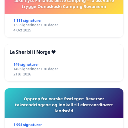
Ikke flytt Finlands beste camping – la oss være
trygge Ounaskoski Camping Rovaniemi
1 111 signaturer
153 Signeringer / 30 dager
4 Oct 2025
La Sher bli i Norge ❤️
149 signaturer
149 Signeringer / 30 dager
21 Jul 2026
Opprop fra norske fastleger: Reverser
takstendringene og innkall til ekstraordinært
landsråd
1 994 signaturer