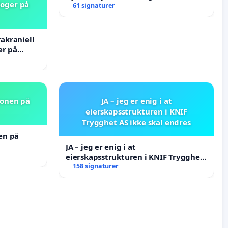
loger på
61 signaturer
rakraniell
er på
jonen på
JA – jeg er enig i at
eierskapsstrukturen i KNIF
Trygghet AS ikke skal endres
nen på
JA – jeg er enig i at
eierskapsstrukturen i KNIF Trygghet
AS ikke skal endres
158 signaturer