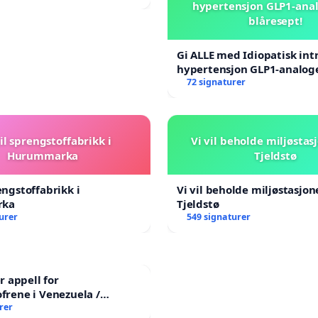
hypertensjon GLP1-ana
blåresept!
Gi ALLE med Idiopatisk int
hypertensjon GLP1-analog
blåresept!
72 signaturer
il sprengstoffabrikk i
Vi vil beholde miljøstas
Hurummarka
Tjeldstø
engstoffabrikk i
Vi vil beholde miljøstasjo
rka
Tjeldstø
urer
549 signaturer
 appell for
ofrene i Venezuela /
ian Appeal for the
rer