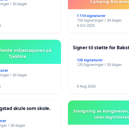
Camping Rovanie
inger / 30 dager
1 114 signaturer
156 Signeringer / 30 dager
6
4 Oct 2025
Signer til støtte for Bak
beholde miljøstasjonen på
Tjeldstø
120 signaturer
120 Signeringer / 30 dager
turer
inger / 30 dager
6
6 Aug 2026
gstad skule som skole.
Stengning av Kongsveien.
uten legitimite
urer
nger / 30 dager