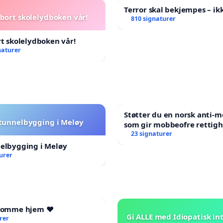
Terror skal bekjempes – ikk
 bort skolelydboken vår!
810 signaturer
rt skolelydboken vår!
naturer
Støtter du en norsk anti-
 tunnelbygging i Meløy
som gir mobbeofre rettigh
oppreisning og hjelp?
23 signaturer
nelbygging i Meløy
urer
 komme hjem ❤️
Gi ALLE med Idiopatisk int
rer