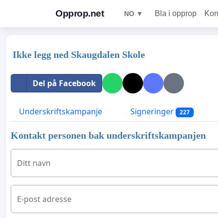
Opprop.net
Bla i opprop
Kon
NO ▼
Ikke legg ned Skaugdalen Skole
Del på Facebook
Underskriftskampanje
Signeringer
227
Kontakt personen bak underskriftskampanjen
Ditt navn
E-post adresse