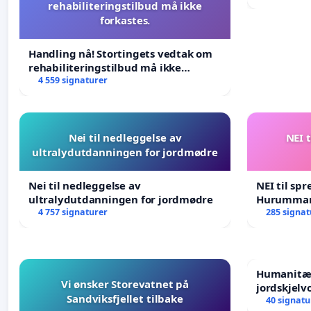
rehabiliteringstilbud må ikke
forkastes.
Handling nå! Stortingets vedtak om
rehabiliteringstilbud må ikke
forkastes.
4 559 signaturer
Nei til nedleggelse av
NEI t
ultralydutdanningen for jordmødre
Nei til nedleggelse av
NEI til spr
ultralydutdanningen for jordmødre
Hurumma
4 757 signaturer
285 signat
Humanitær
Vi ønsker Storevatnet på
jordskjelv
Sandviksfjellet tilbake
Humanitar
40 signatu