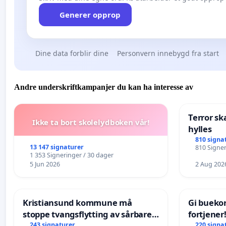
Generer opprop
Dine data forblir dine
Personvern innebygd fra start
Andre underskriftkampanjer du kan ha interesse av
Terror sk
Ikke ta bort skolelydboken vår!
hylles
810 signa
13 147 signaturer
810 Signer
1 353 Signeringer / 30 dager
5 Jun 2026
2 Aug 202
Kristiansund kommune må
Gi bueko
stoppe tvangsflytting av sårbare
fortjener
eldre
243 signaturer
220 signa