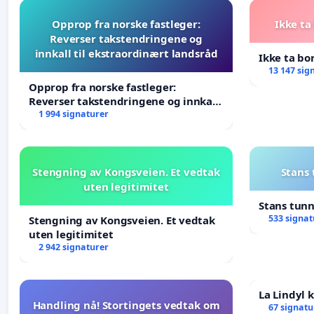
Opprop fra norske fastleger:
Ikke ta
Reverser takstendringene og
innkall til ekstraordinært landsråd
Ikke ta bo
13 147 sig
Opprop fra norske fastleger:
Reverser takstendringene og innkall
til ekstraordinært landsråd
1 994 signaturer
Stengning av Kongsveien. Et vedtak
Stans
uten legitimitet
Stans tun
533 signat
Stengning av Kongsveien. Et vedtak
uten legitimitet
2 942 signaturer
La Lindyl
Handling nå! Stortingets vedtak om
67 signatu