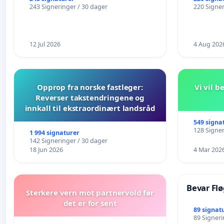
243 Signeringer / 30 dager
220 Signer
12 Jul 2026
4 Aug 202
Opprop fra norske fastleger:
Vi vil 
Reverser takstendringene og
innkall til ekstraordinært landsråd
549 signa
128 Signer
1 994 signaturer
142 Signeringer / 30 dager
18 Jun 2026
4 Mar 202
Bevar Flø
Sterkere vern mot partnervold før
det er for sent
89 signat
89 Signeri