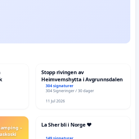
n
Stopp rivingen av
k
Heimvernshytta i Avgrunnsdalen
304 signaturer
304 Signeringer / 30 dager
11 Jul 2026
La Sher bli i Norge ❤️
 camping –
askoski
149 signaturer