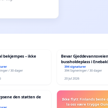
al bekjempes – ikke
Bevar Gjeddevannsveie
bussholdeplass i Enebak
turer
394 signaturer
inger / 30 dager
394 Signeringer / 30 dager
6
20 Jul 2026
rpsene den støtten de
Ikke flytt Finlands beste
!
la oss være trygge Oun
turer