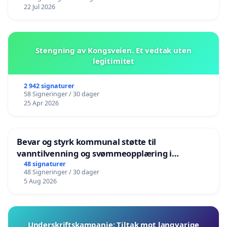
22 Jul 2026
Stengning av Kongsveien. Et vedtak uten
legitimitet
2 942 signaturer
58 Signeringer / 30 dager
25 Apr 2026
Bevar og styrk kommunal støtte til
vanntilvenning og svømmeopplæring i
barnehagene i Haugesund
48 signaturer
48 Signeringer / 30 dager
5 Aug 2026
Underskriftskampanje: Tiltak mot langvarige