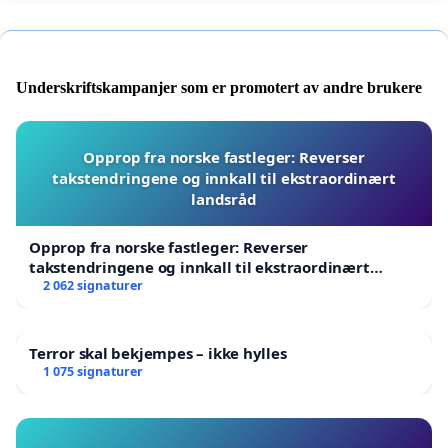
Underskriftskampanjer som er promotert av andre brukere
Opprop fra norske fastleger: Reverser
takstendringene og innkall til ekstraordinært
landsråd
Opprop fra norske fastleger: Reverser
takstendringene og innkall til ekstraordinært
landsråd
2 062 signaturer
Terror skal bekjempes – ikke hylles
1 075 signaturer