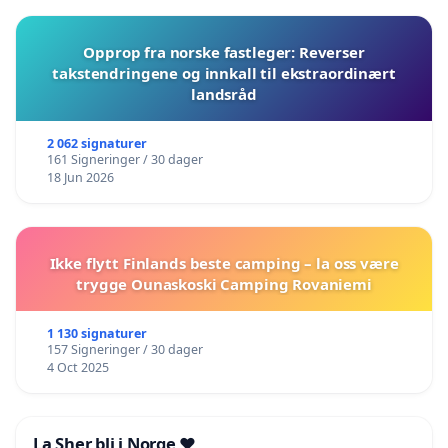
Opprop fra norske fastleger: Reverser
takstendringene og innkall til ekstraordinært
landsråd
2 062 signaturer
161 Signeringer / 30 dager
18 Jun 2026
Ikke flytt Finlands beste camping – la oss være
trygge Ounaskoski Camping Rovaniemi
1 130 signaturer
157 Signeringer / 30 dager
4 Oct 2025
La Sher bli i Norge ❤️