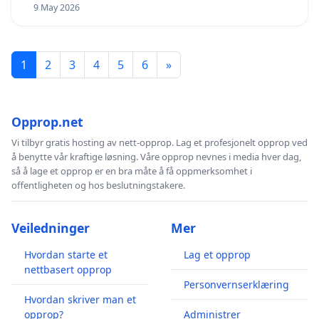
9 May 2026
1
2
3
4
5
6
»
Opprop.net
Vi tilbyr gratis hosting av nett-opprop. Lag et profesjonelt opprop ved
å benytte vår kraftige løsning. Våre opprop nevnes i media hver dag,
så å lage et opprop er en bra måte å få oppmerksomhet i
offentligheten og hos beslutningstakere.
Veiledninger
Mer
Hvordan starte et
Lag et opprop
nettbasert opprop
Personvernserklæring
Hvordan skriver man et
opprop?
Administrer