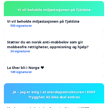
Vi vil beholde miljøstasjonen på Tjeldstø
Vi vil beholde miljøstasjonen på Tjeldstø
550 signaturer
Støtter du en norsk anti-mobbelov som gir
mobbeofre rettigheter, oppreisning og hjelp?
24 signaturer
La Sher bli i Norge ❤️
149 signaturer
JA – jeg er enig i at eierskapsstrukturen i KNIF
Trygghet AS ikke skal endres