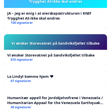
Trygghet AS ikke skal endres
JA – jeg er enig i at eierskapsstrukturen i KNIF
Trygghet AS ikke skal endres
158 signaturer
Vi ønsker Storevatnet på Sandviksfjellet tilbake
Vi ønsker Storevatnet på Sandviksfjellet tilbake
810 signaturer
La Lindyl komme hjem ❤️
67 signaturer
Humanitær appell for jordskjelvofrene i Venezuela /
Humanitarian Appeal for the Venezuela Earthquake
Victims
40 signaturer