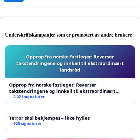
Underskriftskampanjer som er promotert av andre brukere
Opprop fra norske fastleger: Reverser
takstendringene og innkall til ekstraordinært
landsråd
Opprop fra norske fastleger: Reverser
takstendringene og innkall til ekstraordinært
landsråd
2 021 signaturer
Terror skal bekjempes – ikke hylles
928 signaturer