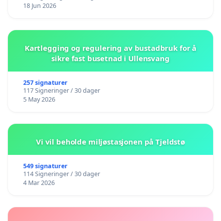
18 Jun 2026
Kartlegging og regulering av bustadbruk for å
sikre fast busetnad i Ullensvang
257 signaturer
117 Signeringer / 30 dager
5 May 2026
Vi vil beholde miljøstasjonen på Tjeldstø
549 signaturer
114 Signeringer / 30 dager
4 Mar 2026