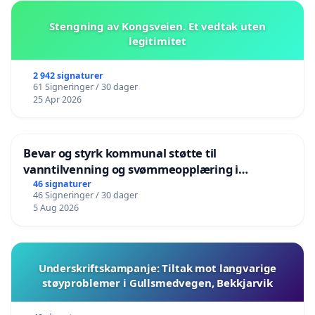
Stengning av Kongsveien. Et vedtak uten
legitimitet
2 942 signaturer
61 Signeringer / 30 dager
25 Apr 2026
Bevar og styrk kommunal støtte til
vanntilvenning og svømmeopplæring i
barnehagene i Haugesund
46 signaturer
46 Signeringer / 30 dager
5 Aug 2026
Underskriftskampanje: Tiltak mot langvarige
støyproblemer i Gullsmedvegen, Bekkjarvik