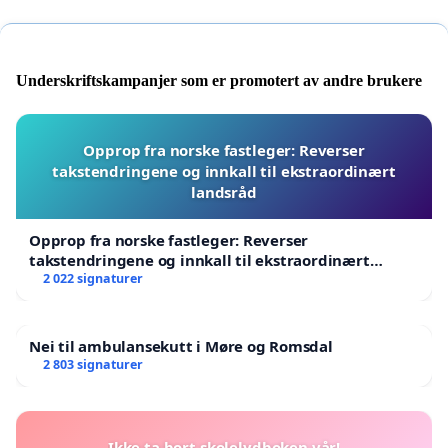
Underskriftskampanjer som er promotert av andre brukere
Opprop fra norske fastleger: Reverser
takstendringene og innkall til ekstraordinært
landsråd
Opprop fra norske fastleger: Reverser
takstendringene og innkall til ekstraordinært
landsråd
2 022 signaturer
Nei til ambulansekutt i Møre og Romsdal
2 803 signaturer
Ikke ta bort skolelydboken vår!