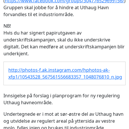
(
https://www.facebook.com/groups/304776529699156/
)
Gruppen skal jobbe for å hindre at Uthaug Havn
forvandles til et industriområde.
NB!
Hvis du har signert papirutgaven av
underskriftskampanjen, skal du ikke underskrive
digitalt. Det kan medføre at underskriftskampanjen blir
underkjent.
http://photos-f.ak.instagram.com/hphotos-ak-
xfp1/10543528_567561556683357_1048076810_n.jpg
Innsigelse på forslag i planprogram for ny regulering
Uthaug havneområde.
Undertegnede er i mot at sør-østre del av Uthaug havn
og utvidelse av regulert areal på yttersida av vestre
molo, fylles igjen og brukes til industriområde.