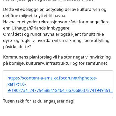
Dette vil ødelegge en betydelig del av kulturarven og
det fine miljøet knyttet til havna.
Havna er et yndet rekreasjonsområde for mange flere
enn Uthaugs/Ørlands innbyggere.
Området i og rundt havna er også kjent for sitt rike
dyre- og fugleliv, hvordan vil en slik inngripen/utfylling
påvirke dette?
Kommunens planforslag vil ha stor negativ innvirkning
på bomiljø, kulturarv, infrastruktur og for samfunnet
https://scontent-a-ams.xx.fbcdn.net/hphotos-
xaf1/t1.0-
9/1902734_247754585418464_6676680375741949451_n.
Tusen takk for at du engasjerer deg!