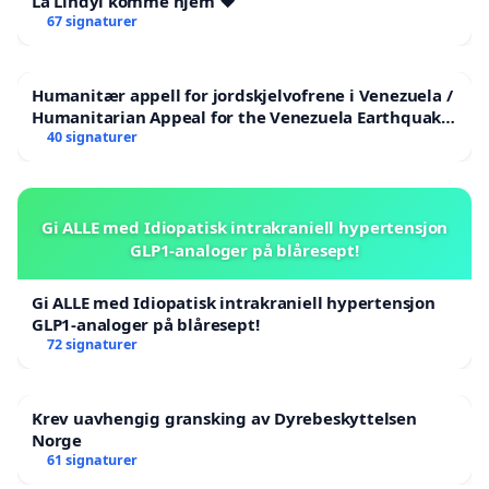
La Lindyl komme hjem ❤️
67 signaturer
Humanitær appell for jordskjelvofrene i Venezuela /
Humanitarian Appeal for the Venezuela Earthquake
Victims
40 signaturer
Gi ALLE med Idiopatisk intrakraniell hypertensjon
GLP1-analoger på blåresept!
Gi ALLE med Idiopatisk intrakraniell hypertensjon
GLP1-analoger på blåresept!
72 signaturer
Krev uavhengig gransking av Dyrebeskyttelsen
Norge
61 signaturer