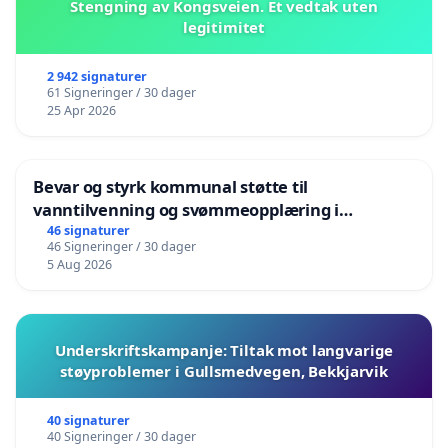
Stengning av Kongsveien. Et vedtak uten
legitimitet
2 942 signaturer
61 Signeringer / 30 dager
25 Apr 2026
Bevar og styrk kommunal støtte til
vanntilvenning og svømmeopplæring i
barnehagene i Haugesund
46 signaturer
46 Signeringer / 30 dager
5 Aug 2026
Underskriftskampanje: Tiltak mot langvarige
støyproblemer i Gullsmedvegen, Bekkjarvik
40 signaturer
40 Signeringer / 30 dager