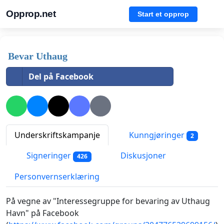
Opprop.net
Start et opprop
Bevar Uthaug
Del på Facebook
Underskriftskampanje
Kunngjøringer
2
Signeringer
Diskusjoner
426
Personvernserklæring
På vegne av "Interessegruppe for bevaring av Uthaug
Havn" på Facebook