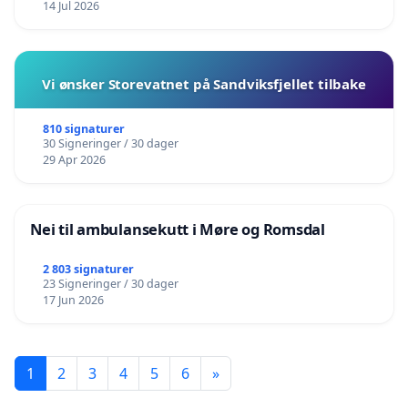
14 Jul 2026
Vi ønsker Storevatnet på Sandviksfjellet tilbake
810 signaturer
30 Signeringer / 30 dager
29 Apr 2026
Nei til ambulansekutt i Møre og Romsdal
2 803 signaturer
23 Signeringer / 30 dager
17 Jun 2026
1
2
3
4
5
6
»