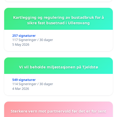
Kartlegging og regulering av bustadbruk for å
sikre fast busetnad i Ullensvang
257 signaturer
117 Signeringer / 30 dager
5 May 2026
Vi vil beholde miljøstasjonen på Tjeldstø
549 signaturer
114 Signeringer / 30 dager
4 Mar 2026
Sterkere vern mot partnervold før det er for sent