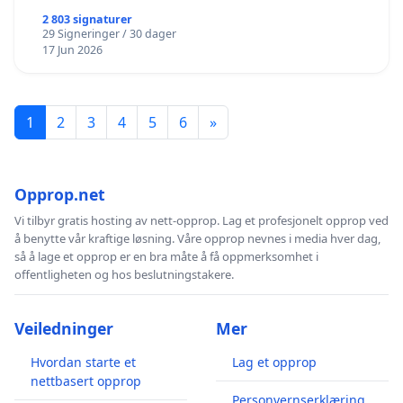
2 803 signaturer
29 Signeringer / 30 dager
17 Jun 2026
1
2
3
4
5
6
»
Opprop.net
Vi tilbyr gratis hosting av nett-opprop. Lag et profesjonelt opprop ved
å benytte vår kraftige løsning. Våre opprop nevnes i media hver dag,
så å lage et opprop er en bra måte å få oppmerksomhet i
offentligheten og hos beslutningstakere.
Veiledninger
Mer
Hvordan starte et
Lag et opprop
nettbasert opprop
Personvernserklæring