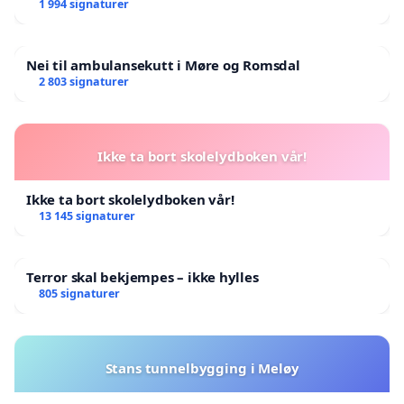
landsråd
1 994 signaturer
Nei til ambulansekutt i Møre og Romsdal
2 803 signaturer
Ikke ta bort skolelydboken vår!
Ikke ta bort skolelydboken vår!
13 145 signaturer
Terror skal bekjempes – ikke hylles
805 signaturer
Stans tunnelbygging i Meløy