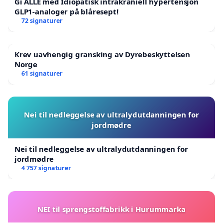
Gi ALLE med Idiopatisk intrakraniell hypertensjon
GLP1-analoger på blåresept!
72 signaturer
Krev uavhengig gransking av Dyrebeskyttelsen
Norge
61 signaturer
Nei til nedleggelse av ultralydutdanningen for
jordmødre
Nei til nedleggelse av ultralydutdanningen for
jordmødre
4 757 signaturer
NEI til sprengstoffabrikk i Hurummarka