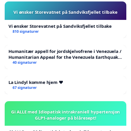
Vi ønsker Storevatnet på Sandviksfjellet tilbake
Vi ønsker Storevatnet på Sandviksfjellet tilbake
810 signaturer
Humanitær appell for jordskjelvofrene i Venezuela /
Humanitarian Appeal for the Venezuela Earthquake
Victims
40 signaturer
La Lindyl komme hjem ❤️
67 signaturer
Gi ALLE med Idiopatisk intrakraniell hypertensjon
GLP1-analoger på blåresept!