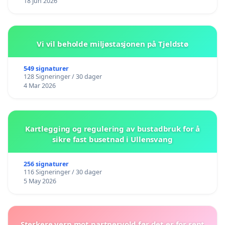
18 Jun 2026
Vi vil beholde miljøstasjonen på Tjeldstø
549 signaturer
128 Signeringer / 30 dager
4 Mar 2026
Kartlegging og regulering av bustadbruk for å
sikre fast busetnad i Ullensvang
256 signaturer
116 Signeringer / 30 dager
5 May 2026
Sterkere vern mot partnervold før det er for sent