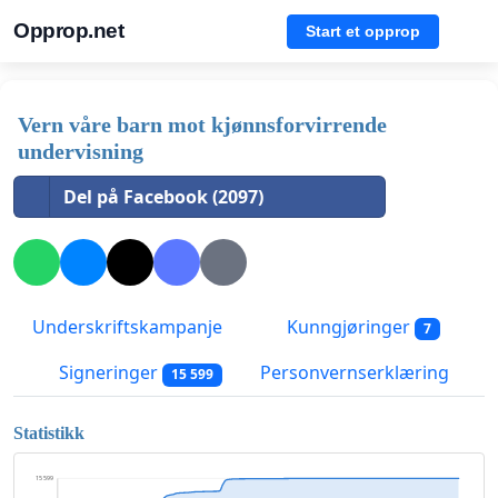
Opprop.net
Start et opprop
Vern våre barn mot kjønnsforvirrende
undervisning
Del på Facebook (2097)
Underskriftskampanje
Kunngjøringer
7
Signeringer
Personvernserklæring
15 599
Statistikk
15 599