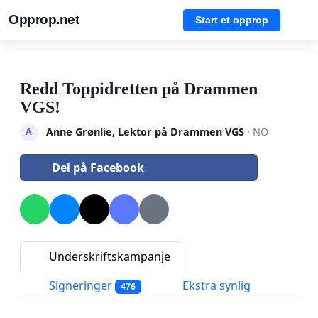
Opprop.net
Start et opprop
Redd Toppidretten på Drammen
VGS!
Anne Grønlie, Lektor på Drammen VGS
· NO
A
Del på Facebook
Underskriftskampanje
Signeringer
Ekstra synlig
476