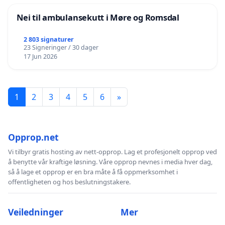
Nei til ambulansekutt i Møre og Romsdal
2 803 signaturer
23 Signeringer / 30 dager
17 Jun 2026
1
2
3
4
5
6
»
Opprop.net
Vi tilbyr gratis hosting av nett-opprop. Lag et profesjonelt opprop ved
å benytte vår kraftige løsning. Våre opprop nevnes i media hver dag,
så å lage et opprop er en bra måte å få oppmerksomhet i
offentligheten og hos beslutningstakere.
Veiledninger
Mer