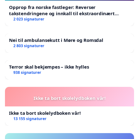
Opprop fra norske fastleger: Reverser
takstendringene og innkall til ekstraordinært
landsråd
2 023 signaturer
Nei til ambulansekutt i Møre og Romsdal
2 803 signaturer
Terror skal bekjempes – ikke hylles
938 signaturer
Ikke ta bort skolelydboken vår!
Ikke ta bort skolelydboken vår!
13 155 signaturer