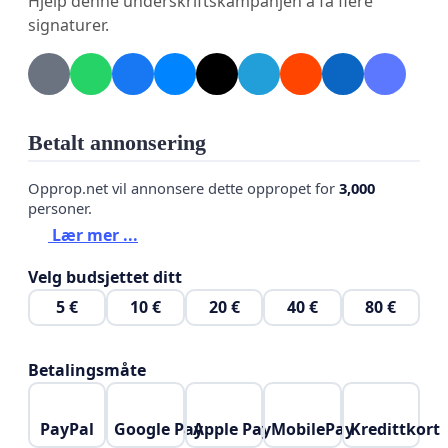
Hjelp denne underskriftskampanjen å få flere
signaturer.
Betalt annonsering
Opprop.net vil annonsere dette oppropet for
3,000
personer.
Lær mer ...
Velg budsjettet ditt
5 €
10 €
20 €
40 €
80 €
Betalingsmåte
PayPal
Google Pay
Apple Pay
MobilePay
Kredittkort