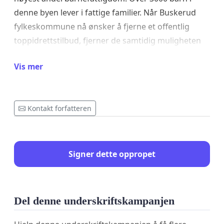
denne byen lever i fattige familier. Når Buskerud
fylkeskommune nå ønsker å fjerne et offentlig
toppidrettstilbud, fjerner de samtidig muligheten
for mange ungdommer til å følge lagkamerater og
Vis mer
treningskompiser. De som har penger, kan kjøpe
disse tjenestene i det private markedet. Vi skylder
ungdommen å opprettholde et tilbud som er der
Kontakt forfatteren
for alle!
Signer dette oppropet
Del denne underskriftskampanjen