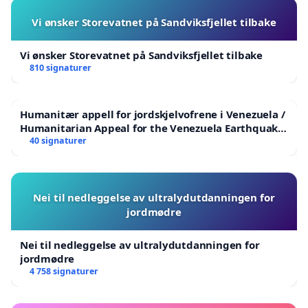
Vi ønsker Storevatnet på Sandviksfjellet tilbake
Vi ønsker Storevatnet på Sandviksfjellet tilbake
810 signaturer
Humanitær appell for jordskjelvofrene i Venezuela /
Humanitarian Appeal for the Venezuela Earthquake
Victims
40 signaturer
Nei til nedleggelse av ultralydutdanningen for
jordmødre
Nei til nedleggelse av ultralydutdanningen for
jordmødre
4 758 signaturer