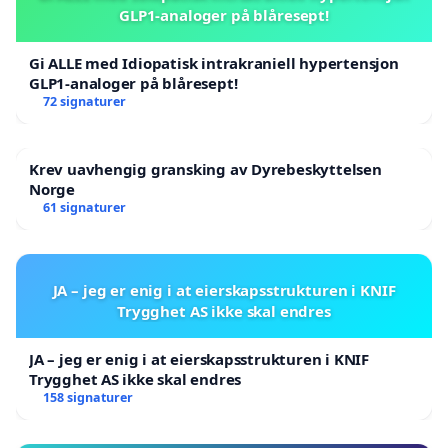
GLP1-analoger på blåresept!
Gi ALLE med Idiopatisk intrakraniell hypertensjon
GLP1-analoger på blåresept!
72 signaturer
Krev uavhengig gransking av Dyrebeskyttelsen
Norge
61 signaturer
JA – jeg er enig i at eierskapsstrukturen i KNIF
Trygghet AS ikke skal endres
JA – jeg er enig i at eierskapsstrukturen i KNIF
Trygghet AS ikke skal endres
158 signaturer