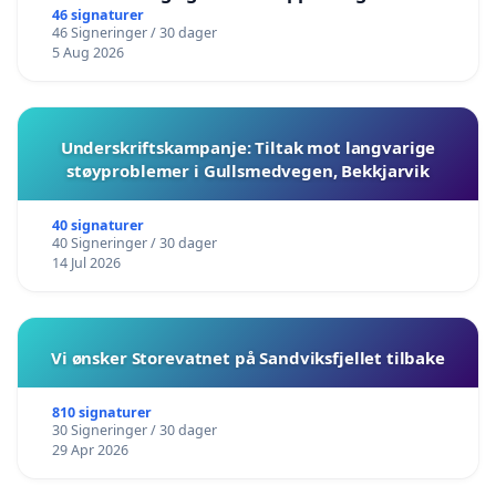
barnehagene i Haugesund
46 signaturer
46 Signeringer / 30 dager
5 Aug 2026
Underskriftskampanje: Tiltak mot langvarige
støyproblemer i Gullsmedvegen, Bekkjarvik
40 signaturer
40 Signeringer / 30 dager
14 Jul 2026
Vi ønsker Storevatnet på Sandviksfjellet tilbake
810 signaturer
30 Signeringer / 30 dager
29 Apr 2026