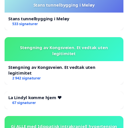
Stans tunnelbygging i Meløy
Stans tunnelbygging i Meløy
533 signaturer
Stengning av Kongsveien. Et vedtak uten
legitimitet
Stengning av Kongsveien. Et vedtak uten
legitimitet
2 942 signaturer
La Lindyl komme hjem ❤️
67 signaturer
Gi ALLE med Idiopatisk intrakraniell hypertensjon