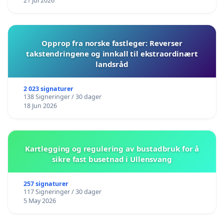
21 Jul 2026
Opprop fra norske fastleger: Reverser
takstendringene og innkall til ekstraordinært
landsråd
2 023 signaturer
138 Signeringer / 30 dager
18 Jun 2026
Kartlegging og regulering av bustadbruk for å
sikre fast busetnad i Ullensvang
257 signaturer
117 Signeringer / 30 dager
5 May 2026