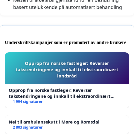
basert utelukkende på automatisert behandling
Underskriftskampanjer som er promotert av andre brukere
Opprop fra norske fastleger: Reverser
takstendringene og innkall til ekstraordinært
landsråd
Opprop fra norske fastleger: Reverser
takstendringene og innkall til ekstraordinært
landsråd
1 994 signaturer
Nei til ambulansekutt i Møre og Romsdal
2 803 signaturer