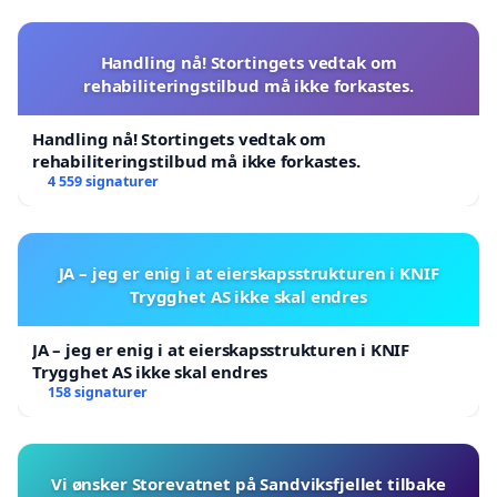
Handling nå! Stortingets vedtak om
rehabiliteringstilbud må ikke forkastes.
Handling nå! Stortingets vedtak om
rehabiliteringstilbud må ikke forkastes.
4 559 signaturer
JA – jeg er enig i at eierskapsstrukturen i KNIF
Trygghet AS ikke skal endres
JA – jeg er enig i at eierskapsstrukturen i KNIF
Trygghet AS ikke skal endres
158 signaturer
Vi ønsker Storevatnet på Sandviksfjellet tilbake