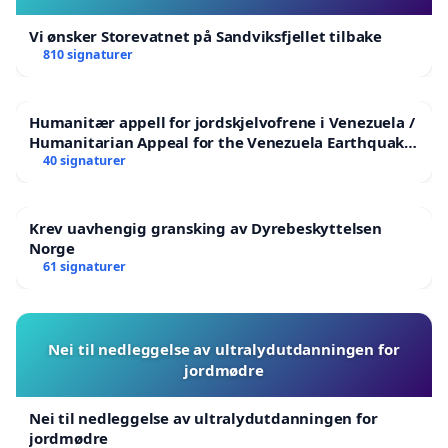
Vi ønsker Storevatnet på Sandviksfjellet tilbake
810 signaturer
Humanitær appell for jordskjelvofrene i Venezuela /
Humanitarian Appeal for the Venezuela Earthquake
Victims
40 signaturer
Krev uavhengig gransking av Dyrebeskyttelsen
Norge
61 signaturer
Nei til nedleggelse av ultralydutdanningen for
jordmødre
Nei til nedleggelse av ultralydutdanningen for
jordmødre