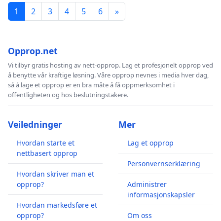
1
2
3
4
5
6
»
Opprop.net
Vi tilbyr gratis hosting av nett-opprop. Lag et profesjonelt opprop ved
å benytte vår kraftige løsning. Våre opprop nevnes i media hver dag,
så å lage et opprop er en bra måte å få oppmerksomhet i
offentligheten og hos beslutningstakere.
Veiledninger
Mer
Hvordan starte et
Lag et opprop
nettbasert opprop
Personvernserklæring
Hvordan skriver man et
opprop?
Administrer
informasjonskapsler
Hvordan markedsføre et
opprop?
Om oss