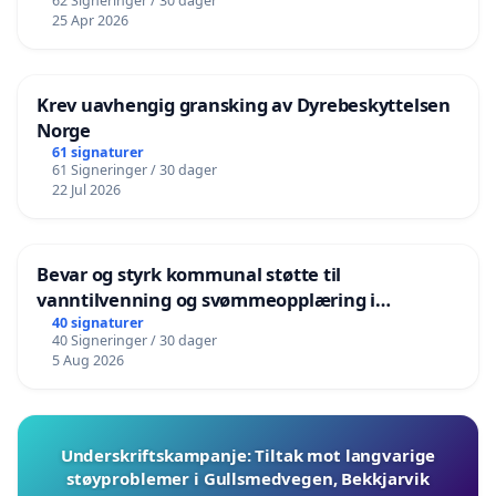
62 Signeringer / 30 dager
25 Apr 2026
Krev uavhengig gransking av Dyrebeskyttelsen
Norge
61 signaturer
61 Signeringer / 30 dager
22 Jul 2026
Bevar og styrk kommunal støtte til
vanntilvenning og svømmeopplæring i
barnehagene i Haugesund
40 signaturer
40 Signeringer / 30 dager
5 Aug 2026
Underskriftskampanje: Tiltak mot langvarige
støyproblemer i Gullsmedvegen, Bekkjarvik