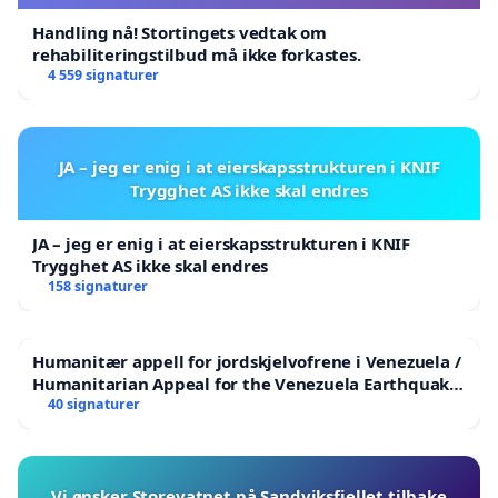
Handling nå! Stortingets vedtak om
rehabiliteringstilbud må ikke forkastes.
4 559 signaturer
JA – jeg er enig i at eierskapsstrukturen i KNIF
Trygghet AS ikke skal endres
JA – jeg er enig i at eierskapsstrukturen i KNIF
Trygghet AS ikke skal endres
158 signaturer
Humanitær appell for jordskjelvofrene i Venezuela /
Humanitarian Appeal for the Venezuela Earthquake
Victims
40 signaturer
Vi ønsker Storevatnet på Sandviksfjellet tilbake