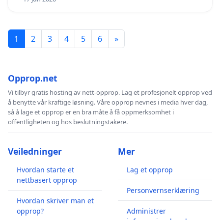
1
2
3
4
5
6
»
Opprop.net
Vi tilbyr gratis hosting av nett-opprop. Lag et profesjonelt opprop ved
å benytte vår kraftige løsning. Våre opprop nevnes i media hver dag,
så å lage et opprop er en bra måte å få oppmerksomhet i
offentligheten og hos beslutningstakere.
Veiledninger
Mer
Hvordan starte et
Lag et opprop
nettbasert opprop
Personvernserklæring
Hvordan skriver man et
opprop?
Administrer