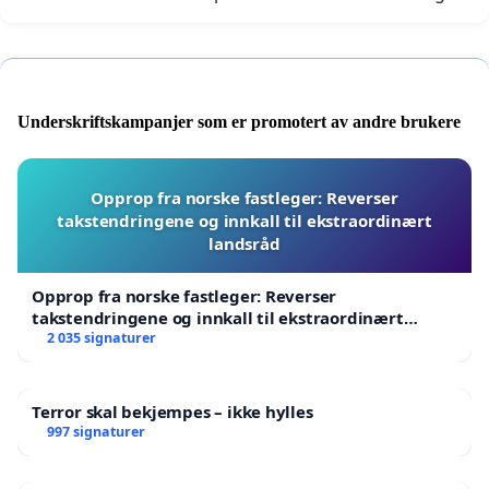
Underskriftskampanjer som er promotert av andre brukere
Opprop fra norske fastleger: Reverser
takstendringene og innkall til ekstraordinært
landsråd
Opprop fra norske fastleger: Reverser
takstendringene og innkall til ekstraordinært
landsråd
2 035 signaturer
Terror skal bekjempes – ikke hylles
997 signaturer