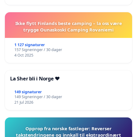
Ikke flytt Finlands beste camping – la oss være
trygge Ounaskoski Camping Rovaniemi
1 127 signaturer
157 Signeringer / 30 dager
4 Oct 2025
La Sher bli i Norge ❤️
149 signaturer
149 Signeringer / 30 dager
21 Jul 2026
Opprop fra norske fastleger: Reverser
takstendringene og innkall til ekstraordinært