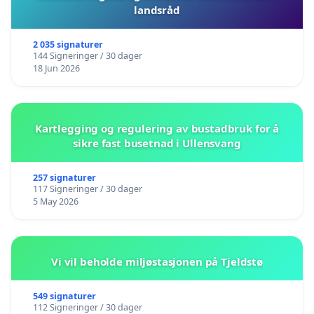
landsråd
2 035 signaturer
144 Signeringer / 30 dager
18 Jun 2026
Kartlegging og regulering av bustadbruk for å
sikre fast busetnad i Ullensvang
257 signaturer
117 Signeringer / 30 dager
5 May 2026
Vi vil beholde miljøstasjonen på Tjeldstø
549 signaturer
112 Signeringer / 30 dager