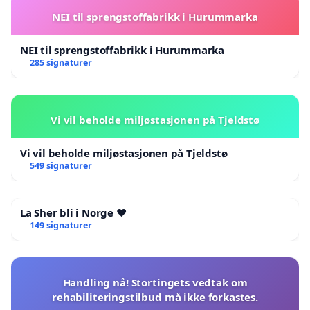
NEI til sprengstoffabrikk i Hurummarka
NEI til sprengstoffabrikk i Hurummarka
285 signaturer
Vi vil beholde miljøstasjonen på Tjeldstø
Vi vil beholde miljøstasjonen på Tjeldstø
549 signaturer
La Sher bli i Norge ❤️
149 signaturer
Handling nå! Stortingets vedtak om
rehabiliteringstilbud må ikke forkastes.