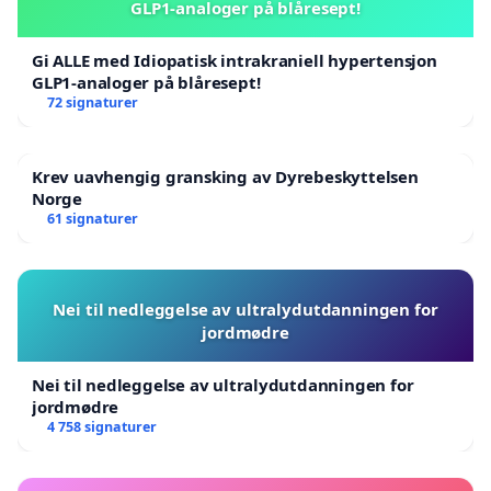
GLP1-analoger på blåresept!
Gi ALLE med Idiopatisk intrakraniell hypertensjon
GLP1-analoger på blåresept!
72 signaturer
Krev uavhengig gransking av Dyrebeskyttelsen
Norge
61 signaturer
Nei til nedleggelse av ultralydutdanningen for
jordmødre
Nei til nedleggelse av ultralydutdanningen for
jordmødre
4 758 signaturer