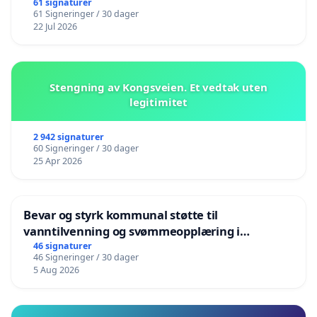
61 signaturer
61 Signeringer / 30 dager
22 Jul 2026
Stengning av Kongsveien. Et vedtak uten
legitimitet
2 942 signaturer
60 Signeringer / 30 dager
25 Apr 2026
Bevar og styrk kommunal støtte til
vanntilvenning og svømmeopplæring i
barnehagene i Haugesund
46 signaturer
46 Signeringer / 30 dager
5 Aug 2026