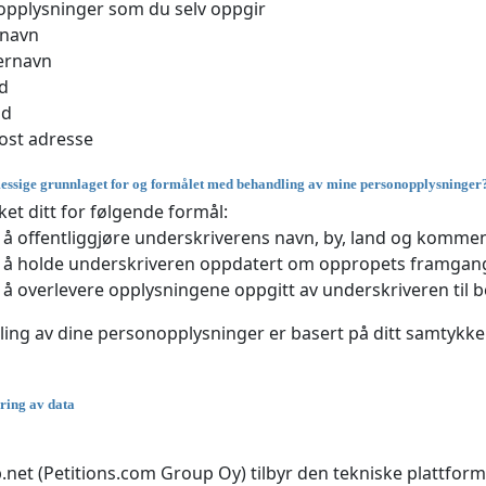
pplysninger som du selv oppgir
rnavn
ernavn
d
nd
ost adresse
essige grunnlaget for og formålet med behandling av mine personopplysninger
et ditt for følgende formål:
 å offentliggjøre underskriverens navn, by, land og kommen
 å holde underskriveren oppdatert om oppropets framgang
 å overlevere opplysningene oppgitt av underskriveren til 
ing av dine personopplysninger er basert på ditt samtykke h
gring av data
net (Petitions.com Group Oy) tilbyr den tekniske plattfor