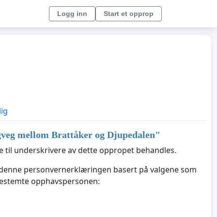
Logg inn
Start et opprop
lig
veg mellom Brattåker og Djupedalen
"
til underskrivere av dette oppropet behandles.
e denne personvernerklæringen basert på valgene som
 bestemte opphavspersonen: