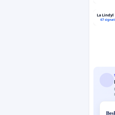
La Lindy
67 signa
Besk