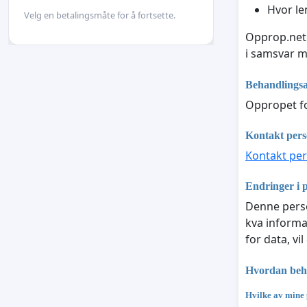
Hvor le
Velg en betalingsmåte for å fortsette.
Opprop.net 
i samsvar 
Behandlingsa
Oppropet fo
Kontakt per
Kontakt pe
Endringer i 
Denne perso
kva informa
for data, vi
Hvordan beha
Hvilke av mine 