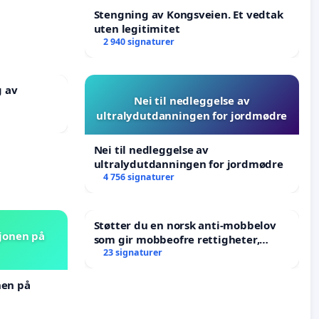
Stengning av Kongsveien. Et vedtak
uten legitimitet
2 940 signaturer
g av
Nei til nedleggelse av
ultralydutdanningen for jordmødre
Nei til nedleggelse av
ultralydutdanningen for jordmødre
4 756 signaturer
Støtter du en norsk anti-mobbelov
sjonen på
som gir mobbeofre rettigheter,
oppreisning og hjelp?
23 signaturer
nen på