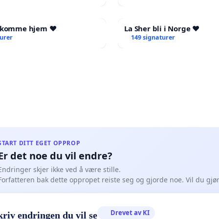
l komme hjem ❤️
La Sher bli i Norge ❤️
turer
149 signaturer
START DITT EGET OPPROP
Er det noe du vil endre?
Endringer skjer ikke ved å være stille.
Forfatteren bak dette oppropet reiste seg og gjorde noe. Vil du gj
Drevet av KI
riv endringen du vil se