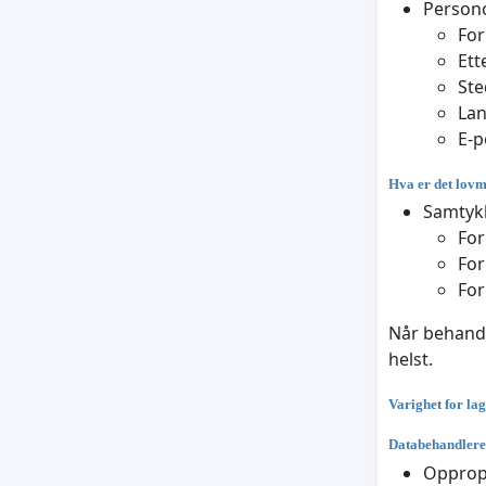
Persono
Fo
Ett
Ste
La
E-p
Hva er det lovm
Samtykk
For
For
For
Når behandl
helst.
Varighet for la
Databehandlere
Opprop.