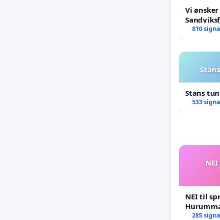
Vi ønsker
Sandviksf
810 sign
Stans
Stans tu
533 sign
NEI 
NEI til sp
Hurumma
285 sign