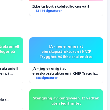
Ikke ta bort skolelydboken vår!
13 144 signaturer
trakraniell
JA – jeg er enig i at
loger på
eierskapsstrukturen i KNIF
Trygghet AS ikke skal endres
rakraniell
JA – jeg er enig i at
er på
eierskapsstrukturen i KNIF Trygghet
AS ikke skal endres
158 signaturer
Stengning av Kongsveien. Et vedtak
la /
uten legitimitet
the
tims