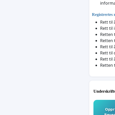
informa
Registrertes 
Rett ti
Rett til
Retten t
Retten t
Rett ti
Rett til
Rett ti
Retten 
Underskrift
Oppro
Rever