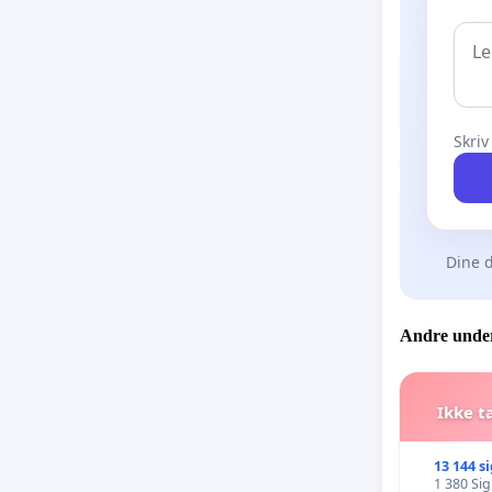
Skriv
Dine d
Andre under
Ikke t
13 144 s
1 380 Si