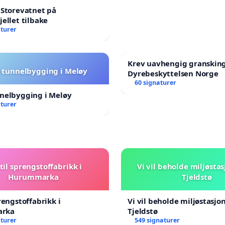
 Storevatnet på
jellet tilbake
aturer
Krev uavhengig granskin
 tunnelbygging i Meløy
Dyrebeskyttelsen Norge
60 signaturer
nnelbygging i Meløy
aturer
til sprengstoffabrikk i
Vi vil beholde miljøsta
Hurummarka
Tjeldstø
rengstoffabrikk i
Vi vil beholde miljøstasjo
rka
Tjeldstø
aturer
549 signaturer