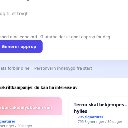
 med dine egne ord. KI utarbeider et godt opprop for deg.
Generer opprop
ata forblir dine
Personvern innebygd fra start
skriftkampanjer du kan ha interesse av
Terror skal bekjempes –
a bort skolelydboken vår!
hylles
795 signaturer
ignaturer
795 Signeringer / 30 dager
gneringer / 30 dager