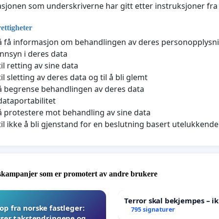
sjonen som underskriverne har gitt etter instruksjoner fra
rettigheter
l å få informasjon om behandlingen av deres personopplysn
 innsyn i deres data
il retting av sine data
il sletting av deres data og til å bli glemt
l å begrense behandlingen av deres data
 dataportabilitet
l å protestere mot behandling av sine data
til ikke å bli gjenstand for en beslutning basert utelukken
skampanjer som er promotert av andre brukere
Terror skal bekjempes – ik
p fra norske fastleger:
795 signaturer
ser takstendringene og