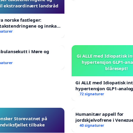
til ekstraordinært landsråd
a norske fastleger:
takstendringene og innkall
aordinært landsråd
naturer
mbulansekutt i Møre og
Gi ALLE med Idiopatisk in
hypertensjon GLP1-ana
naturer
blåresept!
Gi ALLE med Idiopatisk int
hypertensjon GLP1-analog
blåresept!
72 signaturer
Humanitær appell for
ønsker Storevatnet på
jordskjelvofrene i Venezue
ndviksfjellet tilbake
Humanitarian Appeal for 
40 signaturer
Venezuela Earthquake Vic