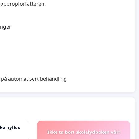
 oppropforfatteren.
inger
de på automatisert behandling
ke hylles
Ikke ta bort skolelydboken vår!