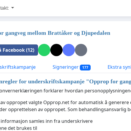
takt:
r gangveg mellom Brattåker og Djupedalen
å Facebook (12)
kriftskampanje
Signeringer
Ekstra syn
177
nregler for underskriftskampanje "
Opprop for gang
nvernerklæringen forklarer hvordan personopplysningene 
 av oppropet valgte Opprop.net for automatisk å generer
nder opprettelsen av oppropet. Som behandlingsansvarlig
 informasjon samles inn fra underskrivere
ne det brukes til