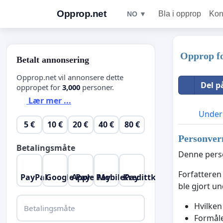
Opprop.net
Bla i opprop
Kon
NO ▼
Opprop fo
Betalt annonsering
Opprop.net vil annonsere dette
Del p
oppropet for
3,000
personer.
Lær mer ...
Unders
5 €
10 €
20 €
40 €
80 €
Personver
Betalingsmåte
Denne perso
Forfatteren
PayPal
Google Pay
Apple Pay
MobilePay
Kredittkort
ble gjort u
Hvilken
Betalingsmåte
Formåle