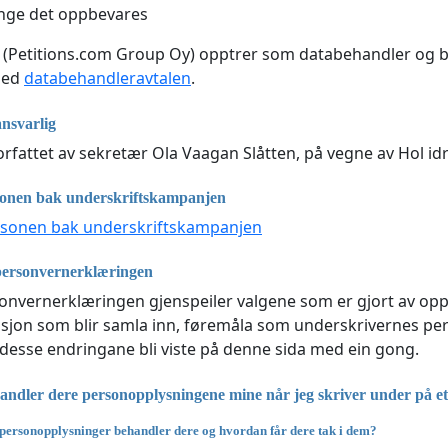
nge det oppbevares
(Petitions.com Group Oy) opptrer som databehandler og b
med
databehandleravtalen
.
nsvarlig
rfattet av sekretær Ola Vaagan Slåtten, på vegne av Hol idr
sonen bak underskriftskampanjen
rsonen bak underskriftskampanjen
personvernerklæringen
nvernerklæringen gjenspeiler valgene som er gjort av oppr
sjon som blir samla inn, føremåla som underskrivernes perso
l desse endringane bli viste på denne sida med ein gong.
ndler dere personopplysningene mine når jeg skriver under på et 
personopplysninger behandler dere og hvordan får dere tak i dem?