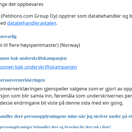
nge det oppbevares
(Petitions.com Group Oy) opptrer som databehandler og b
med
databehandleravtalen
.
nsvarlig
ei til flere høyspentmaster) (Norway)
sonen bak underskriftskampanjen
rsonen bak underskriftskampanjen
personvernerklæringen
nvernerklæringen gjenspeiler valgene som er gjort av oppr
sjon som blir samla inn, føremåla som underskrivernes perso
l desse endringane bli viste på denne sida med ein gong.
ndler dere personopplysningene mine når jeg skriver under på et 
personopplysninger behandler dere og hvordan får dere tak i dem?