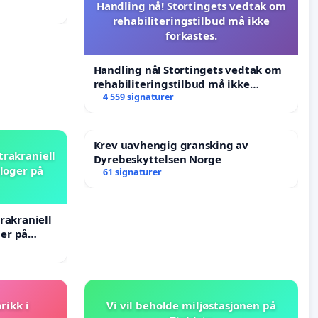
Handling nå! Stortingets vedtak om
rehabiliteringstilbud må ikke
forkastes.
Handling nå! Stortingets vedtak om
rehabiliteringstilbud må ikke
forkastes.
4 559 signaturer
Krev uavhengig gransking av
trakraniell
Dyrebeskyttelsen Norge
loger på
61 signaturer
rakraniell
er på
rikk i
Vi vil beholde miljøstasjonen på