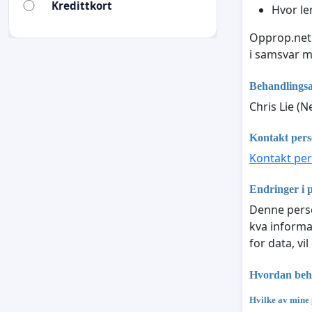
Kredittkort
Hvor le
Opprop.net 
i samsvar 
Behandlingsa
Chris Lie (N
Kontakt per
Kontakt pe
Endringer i 
Denne perso
kva informa
for data, vi
Hvordan beha
Hvilke av mine 