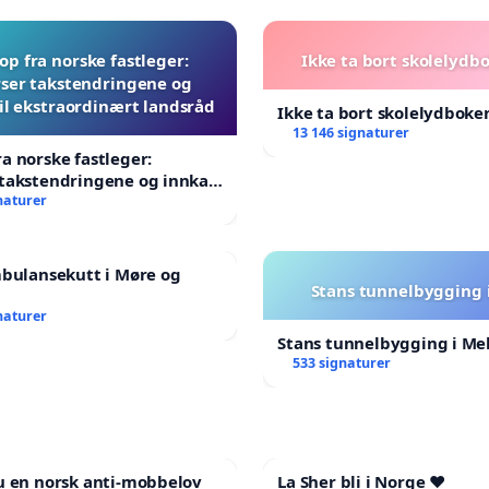
p fra norske fastleger:
Ikke ta bort skolelydb
ser takstendringene og
til ekstraordinært landsråd
Ikke ta bort skolelydboken
13 146 signaturer
a norske fastleger:
takstendringene og innkall
aordinært landsråd
naturer
mbulansekutt i Møre og
Stans tunnelbygging 
naturer
Stans tunnelbygging i Me
533 signaturer
u en norsk anti-mobbelov
La Sher bli i Norge ❤️