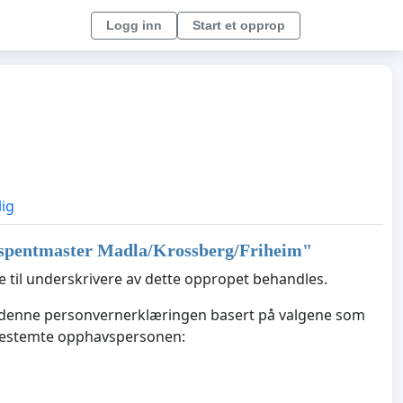
Logg inn
Start et opprop
lig
øyspentmaster Madla/Krossberg/Friheim
"
til underskrivere av dette oppropet behandles.
e denne personvernerklæringen basert på valgene som
 bestemte opphavspersonen: