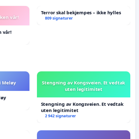
Terror skal bekjempes – ikke hylles
oken vår!
809 signaturer
 vår!
i Meløy
Stengning av Kongsveien. Et vedtak
uten legitimitet
løy
Stengning av Kongsveien. Et vedtak
uten legitimitet
2 942 signaturer