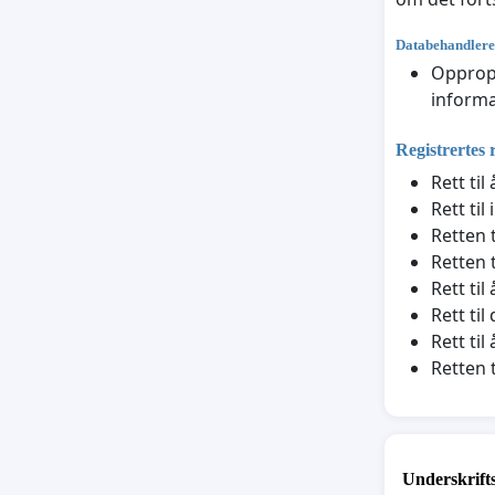
Databehandlere
Opprop.
informa
Registrertes 
Rett ti
Rett til
Retten t
Retten t
Rett ti
Rett til
Rett ti
Retten 
Underskrift