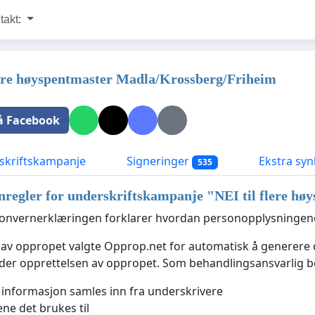
takt:
lere høyspentmaster Madla/Krossberg/Friheim
å Facebook
kriftskampanje
Signeringer
Ekstra syn
535
nregler for underskriftskampanje "
NEI til flere h
nvernerklæringen forklarer hvordan personopplysningene 
 av oppropet valgte Opprop.net for automatisk å generer
nder opprettelsen av oppropet. Som behandlingsansvarlig
 informasjon samles inn fra underskrivere
ne det brukes til