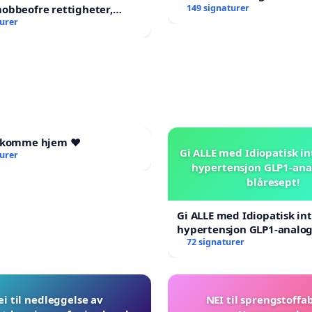
obbeofre rettigheter,
149 signaturer
ng og hjelp?
turer
l komme hjem ❤️
Gi ALLE med Idiopatisk in
turer
hypertensjon GLP1-ana
blåresept!
Gi ALLE med Idiopatisk int
hypertensjon GLP1-analog
blåresept!
72 signaturer
ei til nedleggelse av
NEI til sprengstoffab