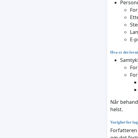
Persono
Fo
Ett
Ste
La
E-p
Hva er det lovm
Samtykk
For
For
Når behandl
helst.
Varighet for la
Forfatteren
om det fort