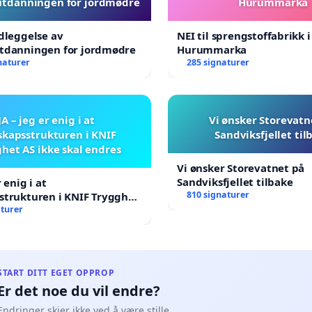
utdanningen for jordmødre
Hurummarka
edleggelse av
NEI til sprengstoffabrikk i
utdanningen for jordmødre
Hurummarka
naturer
285 signaturer
JA – jeg er enig i at
Vi ønsker Storevatn
skapsstrukturen i KNIF
Sandviksfjellet til
het AS ikke skal endres
Vi ønsker Storevatnet på
Sandviksfjellet tilbake
r enig i at
810 signaturer
strukturen i KNIF Trygghet
kal endres
aturer
START DITT EGET OPPROP
Er det noe du vil endre?
Endringer skjer ikke ved å være stille.