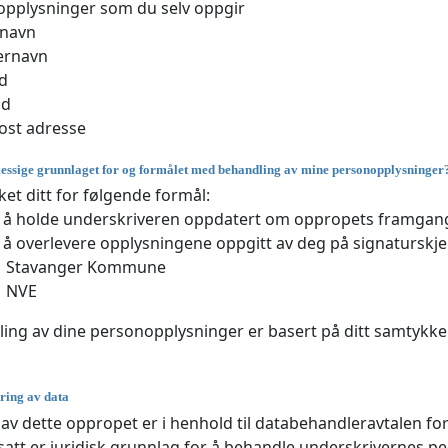
pplysninger som du selv oppgir
rnavn
ernavn
d
nd
ost adresse
essige grunnlaget for og formålet med behandling av mine personopplysninger
et ditt for følgende formål:
 å holde underskriveren oppdatert om oppropets framgang
 å overlevere opplysningene oppgitt av deg på signaturskje
Stavanger Kommune
NVE
ing av dine personopplysninger er basert på ditt samtykke h
gring av data
 av dette oppropet er i henhold til databehandleravtalen for
satt er juridisk grunnlag for å behandle underskrivernes p