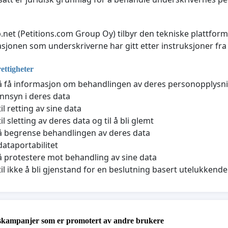
net (Petitions.com Group Oy) tilbyr den tekniske plattfor
sjonen som underskriverne har gitt etter instruksjoner fra
rettigheter
l å få informasjon om behandlingen av deres personopplysn
 innsyn i deres data
il retting av sine data
il sletting av deres data og til å bli glemt
l å begrense behandlingen av deres data
 dataportabilitet
l å protestere mot behandling av sine data
til ikke å bli gjenstand for en beslutning basert utelukken
skampanjer som er promotert av andre brukere