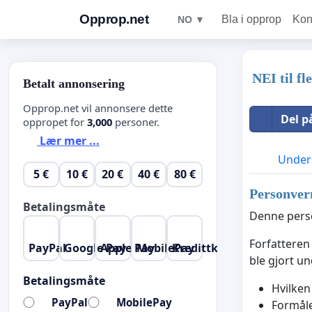
Opprop.net
Bla i opprop
Kon
NO ▼
NEI til f
Betalt annonsering
Opprop.net vil annonsere dette
Del p
oppropet for
3,000
personer.
Lær mer ...
Unders
5 €
10 €
20 €
40 €
80 €
Personver
Betalingsmåte
Denne perso
Forfatteren
PayPal
Google Pay
Apple Pay
MobilePay
Kredittkort
ble gjort u
Betalingsmåte
Hvilken
PayPal
MobilePay
Formåle