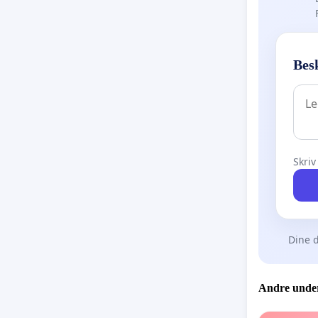
Besk
Skriv
Dine d
Andre under