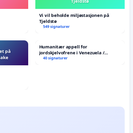
Tjeldstø
Vi vil beholde miljøstasjonen på
Tjeldstø
549 signaturer
Humanitær appell for
et på
jordskjelvofrene i Venezuela /
bake
Humanitarian Appeal for the
40 signaturer
Venezuela Earthquake Victims