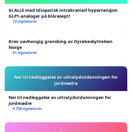
Gi ALLE med Idiopatisk intrakraniell hypertensjon
GLP1-analoger på blåresept!
72 signaturer
Krev uavhengig gransking av Dyrebeskyttelsen
Norge
61 signaturer
Nei til nedleggelse av ultralydutdanningen for
jordmødre
Nei til nedleggelse av ultralydutdanningen for
jordmødre
4 758 signaturer