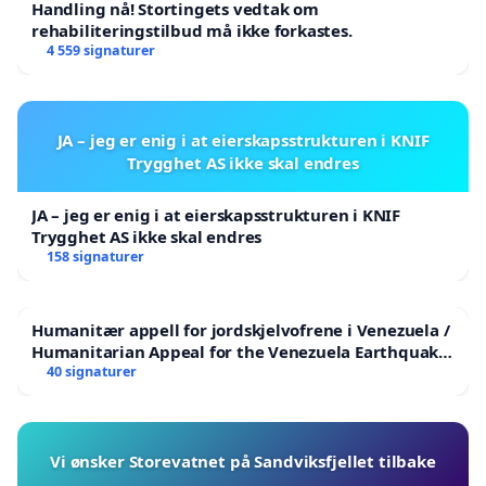
Handling nå! Stortingets vedtak om
rehabiliteringstilbud må ikke forkastes.
4 559 signaturer
JA – jeg er enig i at eierskapsstrukturen i KNIF
Trygghet AS ikke skal endres
JA – jeg er enig i at eierskapsstrukturen i KNIF
Trygghet AS ikke skal endres
158 signaturer
Humanitær appell for jordskjelvofrene i Venezuela /
Humanitarian Appeal for the Venezuela Earthquake
Victims
40 signaturer
Vi ønsker Storevatnet på Sandviksfjellet tilbake