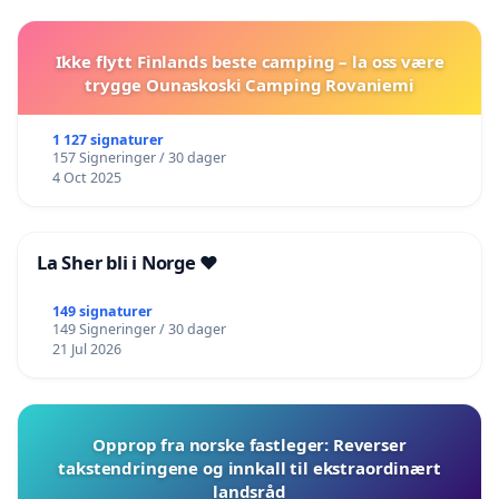
Ikke flytt Finlands beste camping – la oss være
trygge Ounaskoski Camping Rovaniemi
1 127 signaturer
157 Signeringer / 30 dager
4 Oct 2025
La Sher bli i Norge ❤️
149 signaturer
149 Signeringer / 30 dager
21 Jul 2026
Opprop fra norske fastleger: Reverser
takstendringene og innkall til ekstraordinært
landsråd