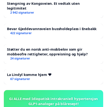
Stengning av Kongsveien. Et vedtak uten
legitimitet
2 942 signaturer
Bevar Gjeddevannsveien bussholdeplass i Enebakk
422 signaturer
Støtter du en norsk anti-mobbelov som gir
mobbeofre rettigheter, oppreisning og hjelp?
24 signaturer
La Lindyl komme hjem ❤️
67 signaturer
Gi ALLE med Idiopatisk intrakraniell hypertensjon
GLP1-analoger på blåresept!