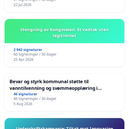
22 Jul 2026
Stengning av Kongsveien. Et vedtak uten
legitimitet
2 942 signaturer
60 Signeringer / 30 dager
25 Apr 2026
Bevar og styrk kommunal støtte til
vanntilvenning og svømmeopplæring i
barnehagene i Haugesund
46 signaturer
46 Signeringer / 30 dager
5 Aug 2026
Underskriftskampanje: Tiltak mot langvarige