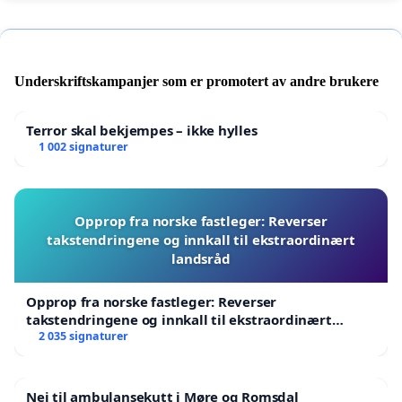
Underskriftskampanjer som er promotert av andre brukere
Terror skal bekjempes – ikke hylles
1 002 signaturer
Opprop fra norske fastleger: Reverser
takstendringene og innkall til ekstraordinært
landsråd
Opprop fra norske fastleger: Reverser
takstendringene og innkall til ekstraordinært
landsråd
2 035 signaturer
Nei til ambulansekutt i Møre og Romsdal