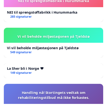
NEI til sprengstoffabrikk i Hurummarka
NEI til sprengstoffabrikk i Hurummarka
285 signaturer
Vi vil beholde miljøstasjonen på Tjeldstø
Vi vil beholde miljøstasjonen på Tjeldstø
549 signaturer
La Sher bli i Norge ❤️
149 signaturer
Handling nå! Stortingets vedtak om
rehabiliteringstilbud må ikke forkastes.