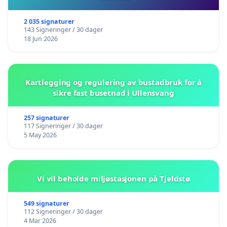
2 035 signaturer
143 Signeringer / 30 dager
18 Jun 2026
Kartlegging og regulering av bustadbruk for å
sikre fast busetnad i Ullensvang
257 signaturer
117 Signeringer / 30 dager
5 May 2026
Vi vil beholde miljøstasjonen på Tjeldstø
549 signaturer
112 Signeringer / 30 dager
4 Mar 2026