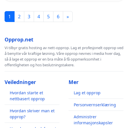
1
2
3
4
5
6
»
Opprop.net
Vi tilbyr gratis hosting av nett-opprop. Lag et profesjonelt opprop ved
å benytte vår kraftige løsning. Våre opprop nevnes i media hver dag,
så å lage et opprop er en bra måte å få oppmerksomhet i
offentligheten og hos beslutningstakere.
Veiledninger
Mer
Hvordan starte et
Lag et opprop
nettbasert opprop
Personvernserklæring
Hvordan skriver man et
opprop?
Administrer
informasjonskapsler