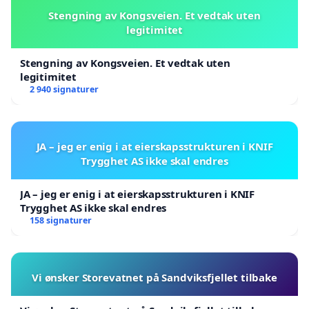
Stengning av Kongsveien. Et vedtak uten
legitimitet
Stengning av Kongsveien. Et vedtak uten
legitimitet
2 940 signaturer
JA – jeg er enig i at eierskapsstrukturen i KNIF
Trygghet AS ikke skal endres
JA – jeg er enig i at eierskapsstrukturen i KNIF
Trygghet AS ikke skal endres
158 signaturer
Vi ønsker Storevatnet på Sandviksfjellet tilbake