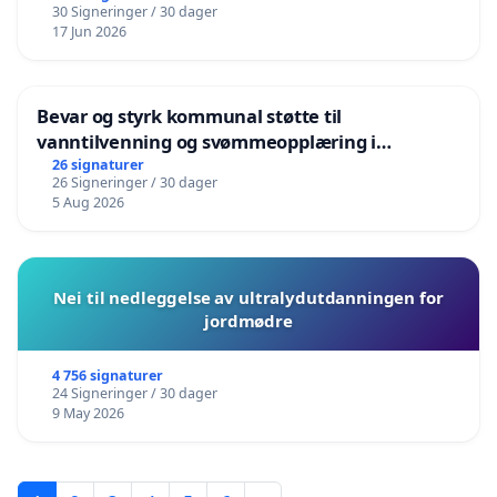
30 Signeringer / 30 dager
17 Jun 2026
Bevar og styrk kommunal støtte til
vanntilvenning og svømmeopplæring i
barnehagene i Haugesund
26 signaturer
26 Signeringer / 30 dager
5 Aug 2026
Nei til nedleggelse av ultralydutdanningen for
jordmødre
4 756 signaturer
24 Signeringer / 30 dager
9 May 2026