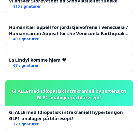
Vi ønsker Storevatnet på Sandviksfjellet tilbake
810 signaturer
Humanitær appell for jordskjelvofrene i Venezuela /
Humanitarian Appeal for the Venezuela Earthquake
Victims
40 signaturer
La Lindyl komme hjem ❤️
67 signaturer
Gi ALLE med Idiopatisk intrakraniell hypertensjon
GLP1-analoger på blåresept!
Gi ALLE med Idiopatisk intrakraniell hypertensjon
GLP1-analoger på blåresept!
72 signaturer