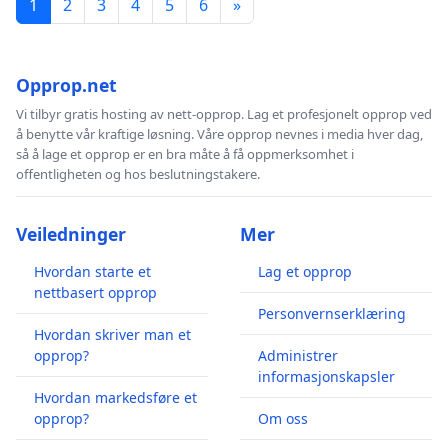
1
2
3
4
5
6
»
Opprop.net
Vi tilbyr gratis hosting av nett-opprop. Lag et profesjonelt opprop ved
å benytte vår kraftige løsning. Våre opprop nevnes i media hver dag,
så å lage et opprop er en bra måte å få oppmerksomhet i
offentligheten og hos beslutningstakere.
Veiledninger
Mer
Hvordan starte et
Lag et opprop
nettbasert opprop
Personvernserklæring
Hvordan skriver man et
opprop?
Administrer
informasjonskapsler
Hvordan markedsføre et
opprop?
Om oss