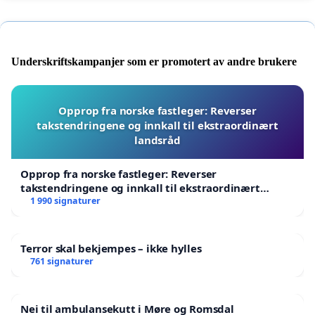
Underskriftskampanjer som er promotert av andre brukere
Opprop fra norske fastleger: Reverser
takstendringene og innkall til ekstraordinært
landsråd
Opprop fra norske fastleger: Reverser
takstendringene og innkall til ekstraordinært
landsråd
1 990 signaturer
Terror skal bekjempes – ikke hylles
761 signaturer
Nei til ambulansekutt i Møre og Romsdal