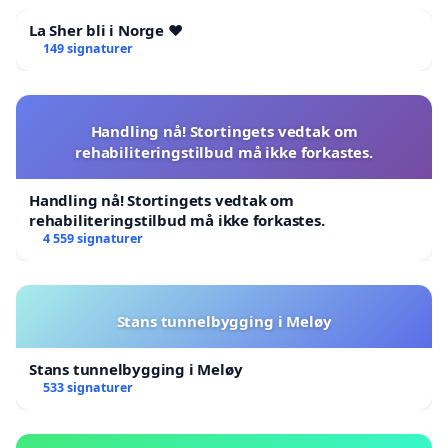
La Sher bli i Norge ❤️
149 signaturer
Handling nå! Stortingets vedtak om
rehabiliteringstilbud må ikke forkastes.
Handling nå! Stortingets vedtak om
rehabiliteringstilbud må ikke forkastes.
4 559 signaturer
Stans tunnelbygging i Meløy
Stans tunnelbygging i Meløy
533 signaturer