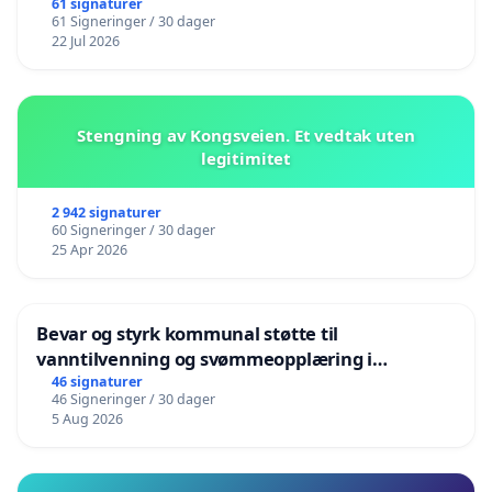
61 signaturer
61 Signeringer / 30 dager
22 Jul 2026
Stengning av Kongsveien. Et vedtak uten
legitimitet
2 942 signaturer
60 Signeringer / 30 dager
25 Apr 2026
Bevar og styrk kommunal støtte til
vanntilvenning og svømmeopplæring i
barnehagene i Haugesund
46 signaturer
46 Signeringer / 30 dager
5 Aug 2026