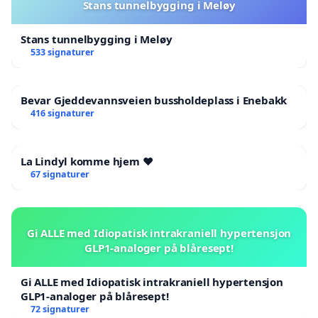
Stans tunnelbygging i Meløy
Stans tunnelbygging i Meløy
533 signaturer
Bevar Gjeddevannsveien bussholdeplass i Enebakk
416 signaturer
La Lindyl komme hjem ❤️
67 signaturer
Gi ALLE med Idiopatisk intrakraniell hypertensjon
GLP1-analoger på blåresept!
Gi ALLE med Idiopatisk intrakraniell hypertensjon
GLP1-analoger på blåresept!
72 signaturer