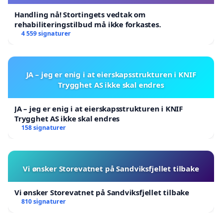
Handling nå! Stortingets vedtak om
rehabiliteringstilbud må ikke forkastes.
4 559 signaturer
JA – jeg er enig i at eierskapsstrukturen i KNIF
Trygghet AS ikke skal endres
JA – jeg er enig i at eierskapsstrukturen i KNIF
Trygghet AS ikke skal endres
158 signaturer
Vi ønsker Storevatnet på Sandviksfjellet tilbake
Vi ønsker Storevatnet på Sandviksfjellet tilbake
810 signaturer