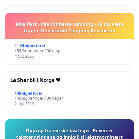
Ikke flytt Finlands beste camping – la oss være
trygge Ounaskoski Camping Rovaniemi
1 124 signaturer
154 Signeringer / 30 dager
4 Oct 2025
La Sher bli i Norge ❤️
149 signaturer
149 Signeringer / 30 dager
21 Jul 2026
Opprop fra norske fastleger: Reverser
takstendringene og innkall til ekstraordinært