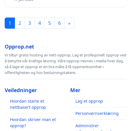
1
2
3
4
5
6
»
Opprop.net
Vi tilbyr gratis hosting av nett-opprop. Lag et profesjonelt opprop ved
å benytte vår kraftige løsning. Våre opprop nevnes i media hver dag,
så å lage et opprop er en bra måte å få oppmerksomhet i
offentligheten og hos beslutningstakere.
Veiledninger
Mer
Hvordan starte et
Lag et opprop
nettbasert opprop
Personvernserklæring
Hvordan skriver man et
opprop?
Administrer