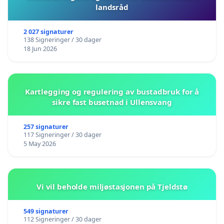
landsråd
2 027 signaturer
138 Signeringer / 30 dager
18 Jun 2026
Kartlegging og regulering av bustadbruk for å
sikre fast busetnad i Ullensvang
257 signaturer
117 Signeringer / 30 dager
5 May 2026
Vi vil beholde miljøstasjonen på Tjeldstø
549 signaturer
112 Signeringer / 30 dager