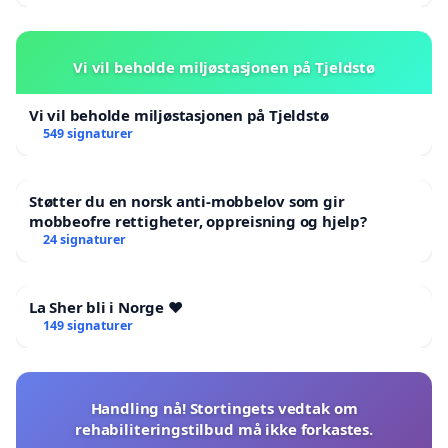
Vi vil beholde miljøstasjonen på Tjeldstø
Vi vil beholde miljøstasjonen på Tjeldstø
549 signaturer
Støtter du en norsk anti-mobbelov som gir
mobbeofre rettigheter, oppreisning og hjelp?
24 signaturer
La Sher bli i Norge ❤️
149 signaturer
Handling nå! Stortingets vedtak om
rehabiliteringstilbud må ikke forkastes.