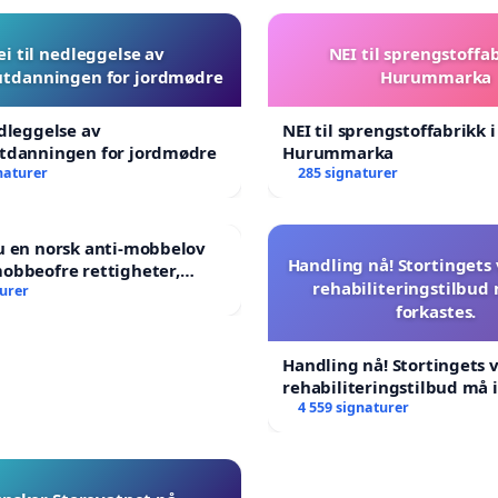
ei til nedleggelse av
NEI til sprengstoffab
utdanningen for jordmødre
Hurummarka
edleggelse av
NEI til sprengstoffabrikk i
utdanningen for jordmødre
Hurummarka
naturer
285 signaturer
u en norsk anti-mobbelov
Handling nå! Stortingets
obbeofre rettigheter,
rehabiliteringstilbud
ng og hjelp?
turer
forkastes.
Handling nå! Stortingets
rehabiliteringstilbud må 
forkastes.
4 559 signaturer