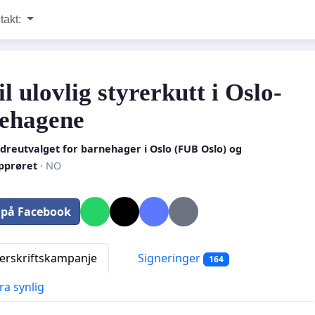
takt:
il ulovlig styrerkutt i Oslo-
ehagene
dreutvalget for barnehager i Oslo (FUB Oslo) og
pprøret
· NO
 på Facebook
rskriftskampanje
Signeringer
164
ra synlig