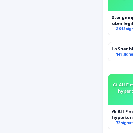
Stengning
uten legi
2 942 sig
La Sher bl
149 sign
Gi ALLE m
hypert
Gi ALLE m
hyperten
blåresept
72 signa