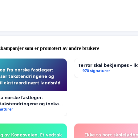
EI TIL KUTT I STYRERRESSURSER I OSLO-BARNEHAGENE!
r nå!
skampanjer som er promotert av andre brukere
Terror skal bekjempes – ik
p fra norske fastleger:
970 signaturer
ser takstendringene og
til ekstraordinært landsråd
a norske fastleger:
takstendringene og innkall
aordinært landsråd
naturer
g av Kongsveien. Et vedtak
Ikke ta bort skolelydb