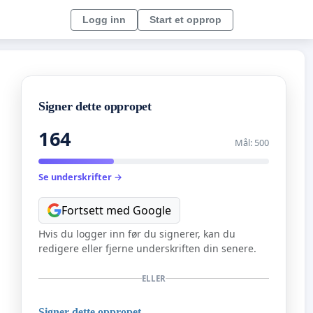
Logg inn
Start et opprop
Signer dette oppropet
164
Mål: 500
Se underskrifter →
Fortsett med Google
Hvis du logger inn før du signerer, kan du
redigere eller fjerne underskriften din senere.
ELLER
Signer dette oppropet