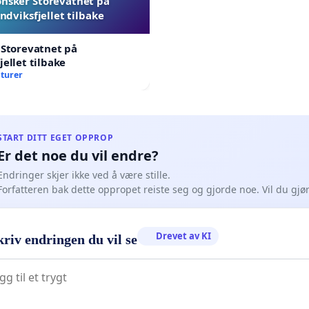
ønsker Storevatnet på
ndviksfjellet tilbake
 Storevatnet på
jellet tilbake
aturer
START DITT EGET OPPROP
Er det noe du vil endre?
Endringer skjer ikke ved å være stille.
Forfatteren bak dette oppropet reiste seg og gjorde noe. Vil du gj
Drevet av KI
riv endringen du vil se