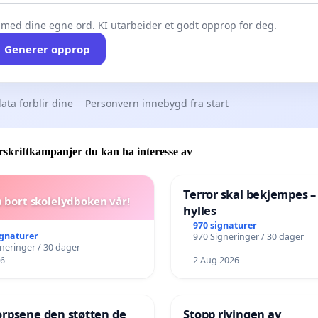
 med dine egne ord. KI utarbeider et godt opprop for deg.
Generer opprop
ata forblir dine
Personvern innebygd fra start
skriftkampanjer du kan ha interesse av
Terror skal bekjempes –
a bort skolelydboken vår!
hylles
970 signaturer
ignaturer
970 Signeringer / 30 dager
gneringer / 30 dager
26
2 Aug 2026
orpsene den støtten de
Stopp rivingen av