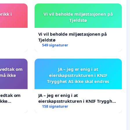
rikk i
Vi vil beholde miljøstasjonen på
Tjeldstø
Vi vil beholde miljøstasjonen på
Tjeldstø
549 signaturer
 vedtak om
JA – jeg er enig i at
 må ikke
eierskapsstrukturen i KNIF
Trygghet AS ikke skal endres
 vedtak om
JA – jeg er enig i at
ikke
eierskapsstrukturen i KNIF Trygghet
AS ikke skal endres
158 signaturer