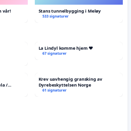
 vår!
Stans tunnelbygging i Meløy
533 signaturer
La Lindyl komme hjem ❤️
67 signaturer
Krev uavhengig gransking av
la /
Dyrebeskyttelsen Norge
the
61 signaturer
tims