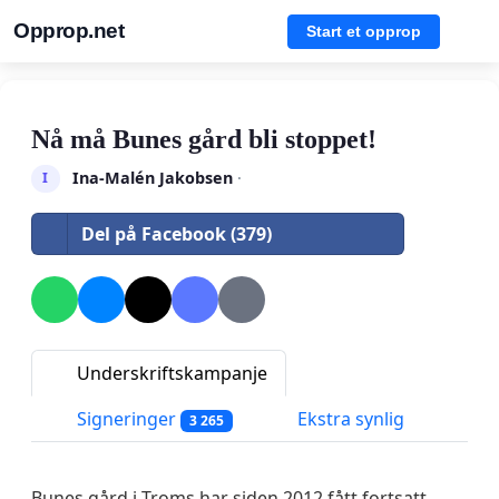
Opprop.net
Start et opprop
Nå må Bunes gård bli stoppet!
Ina-Malén Jakobsen
·
I
Del på Facebook (379)
Underskriftskampanje
Signeringer
Ekstra synlig
3 265
Bunes gård i Troms har siden 2012 fått fortsatt