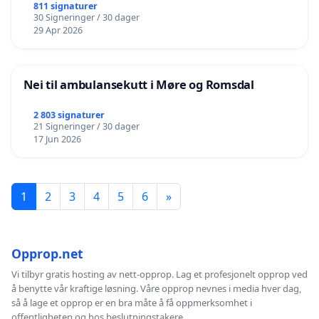
811 signaturer
30 Signeringer / 30 dager
29 Apr 2026
Nei til ambulansekutt i Møre og Romsdal
2 803 signaturer
21 Signeringer / 30 dager
17 Jun 2026
1
2
3
4
5
6
»
Opprop.net
Vi tilbyr gratis hosting av nett-opprop. Lag et profesjonelt opprop ved
å benytte vår kraftige løsning. Våre opprop nevnes i media hver dag,
så å lage et opprop er en bra måte å få oppmerksomhet i
offentligheten og hos beslutningstakere.