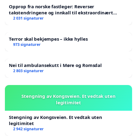
Opprop fra norske fastleger: Reverser
takstendringene og innkall til ekstraordinært
landsråd
2 031 signaturer
Terror skal bekjempes – ikke hylles
973 signaturer
Nei til ambulansekutt i Møre og Romsdal
2 803 signaturer
Stengning av Kongsveien. Et vedtak uten
legitimitet
Stengning av Kongsveien. Et vedtak uten
legitimitet
2 942 signaturer