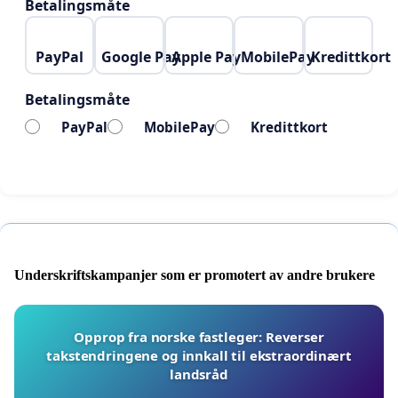
Betalingsmåte
PayPal
Google Pay
Apple Pay
MobilePay
Kredittkort
Betalingsmåte
PayPal
MobilePay
Kredittkort
Underskriftskampanjer som er promotert av andre brukere
Opprop fra norske fastleger: Reverser
takstendringene og innkall til ekstraordinært
landsråd