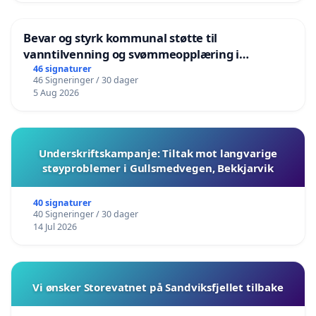
Bevar og styrk kommunal støtte til
vanntilvenning og svømmeopplæring i
barnehagene i Haugesund
46 signaturer
46 Signeringer / 30 dager
5 Aug 2026
Underskriftskampanje: Tiltak mot langvarige
støyproblemer i Gullsmedvegen, Bekkjarvik
40 signaturer
40 Signeringer / 30 dager
14 Jul 2026
Vi ønsker Storevatnet på Sandviksfjellet tilbake