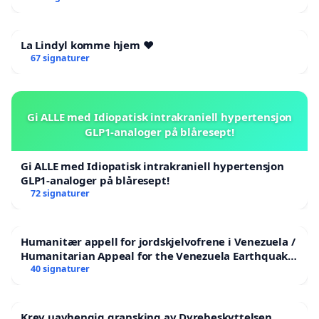
La Lindyl komme hjem ❤️
67 signaturer
Gi ALLE med Idiopatisk intrakraniell hypertensjon
GLP1-analoger på blåresept!
Gi ALLE med Idiopatisk intrakraniell hypertensjon
GLP1-analoger på blåresept!
72 signaturer
Humanitær appell for jordskjelvofrene i Venezuela /
Humanitarian Appeal for the Venezuela Earthquake
Victims
40 signaturer
Krev uavhengig gransking av Dyrebeskyttelsen