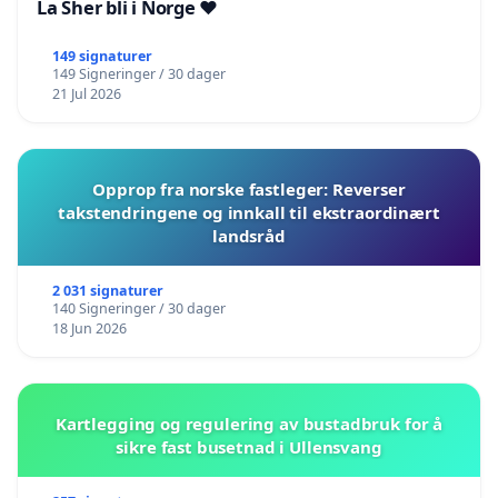
La Sher bli i Norge ❤️
149 signaturer
149 Signeringer / 30 dager
21 Jul 2026
Opprop fra norske fastleger: Reverser
takstendringene og innkall til ekstraordinært
landsråd
2 031 signaturer
140 Signeringer / 30 dager
18 Jun 2026
Kartlegging og regulering av bustadbruk for å
sikre fast busetnad i Ullensvang