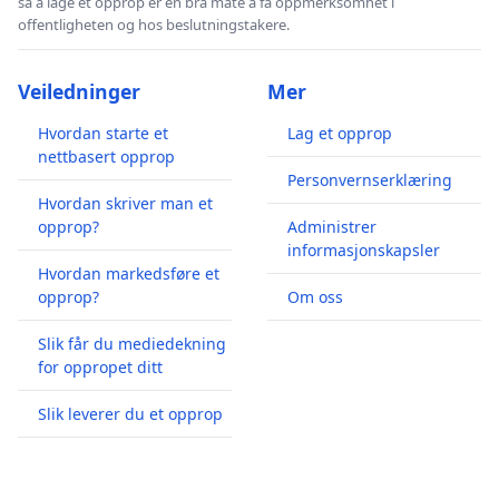
så å lage et opprop er en bra måte å få oppmerksomhet i
offentligheten og hos beslutningstakere.
Veiledninger
Mer
Hvordan starte et
Lag et opprop
nettbasert opprop
Personvernserklæring
Hvordan skriver man et
opprop?
Administrer
informasjonskapsler
Hvordan markedsføre et
opprop?
Om oss
Slik får du mediedekning
for oppropet ditt
Slik leverer du et opprop