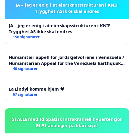
JA – jeg er enig i at eierskapsstrukturen i KNIF
Trygghet AS ikke skal endres
JA – jeg er enig i at eierskapsstrukturen i KNIF
Trygghet AS ikke skal endres
158 signaturer
Humanitær appell for jordskjelvofrene i Venezuela /
Humanitarian Appeal for the Venezuela Earthquake
Victims
40 signaturer
La Lindyl komme hjem ❤️
67 signaturer
Gi ALLE med Idiopatisk intrakraniell hypertensjon
GLP1-analoger på blåresept!