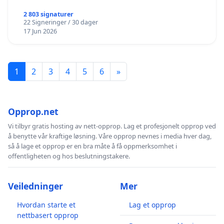
2 803 signaturer
22 Signeringer / 30 dager
17 Jun 2026
1
2
3
4
5
6
»
Opprop.net
Vi tilbyr gratis hosting av nett-opprop. Lag et profesjonelt opprop ved
å benytte vår kraftige løsning. Våre opprop nevnes i media hver dag,
så å lage et opprop er en bra måte å få oppmerksomhet i
offentligheten og hos beslutningstakere.
Veiledninger
Mer
Hvordan starte et
Lag et opprop
nettbasert opprop