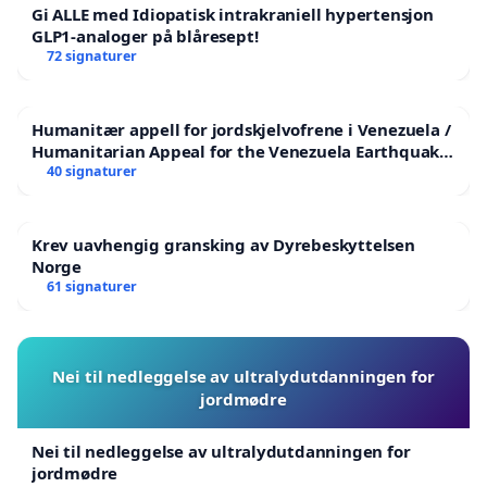
Gi ALLE med Idiopatisk intrakraniell hypertensjon
GLP1-analoger på blåresept!
72 signaturer
Humanitær appell for jordskjelvofrene i Venezuela /
Humanitarian Appeal for the Venezuela Earthquake
Victims
40 signaturer
Krev uavhengig gransking av Dyrebeskyttelsen
Norge
61 signaturer
Nei til nedleggelse av ultralydutdanningen for
jordmødre
Nei til nedleggelse av ultralydutdanningen for
jordmødre