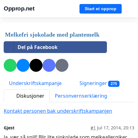
Opprop.net
Start et opprop
Melkefri sjokolade med plantemelk
Del på Facebook
Underskriftskampanje
Signeringer
275
Diskusjoner
Personvernserklæring
Kontakt personen bak underskriftskampanjen
Gjest
#1
Jul 17, 2014, 20:13
Ja, vær så snill! Blir lite sjokolade som melkeallergiker,