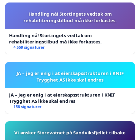
Handling nå! Stortingets vedtak om
rehabiliteringstilbud må ikke forkastes.
Handling nå! Stortingets vedtak om
rehabiliteringstilbud må ikke forkastes.
4 559 signaturer
JA – jeg er enig i at eierskapsstrukturen i KNIF
Trygghet AS ikke skal endres
JA – jeg er enig i at eierskapsstrukturen i KNIF
Trygghet AS ikke skal endres
158 signaturer
Vi ønsker Storevatnet på Sandviksfjellet tilbake