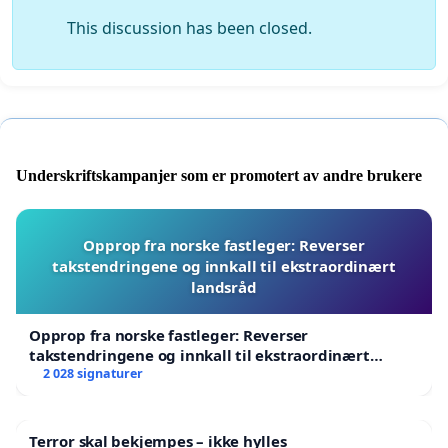
This discussion has been closed.
Underskriftskampanjer som er promotert av andre brukere
Opprop fra norske fastleger: Reverser
takstendringene og innkall til ekstraordinært
landsråd
Opprop fra norske fastleger: Reverser
takstendringene og innkall til ekstraordinært
landsråd
2 028 signaturer
Terror skal bekjempes – ikke hylles