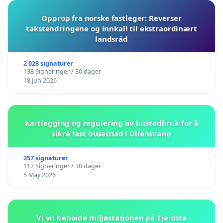
Opprop fra norske fastleger: Reverser
takstendringene og innkall til ekstraordinært
landsråd
2 028 signaturer
138 Signeringer / 30 dager
18 Jun 2026
Kartlegging og regulering av bustadbruk for å
sikre fast busetnad i Ullensvang
257 signaturer
117 Signeringer / 30 dager
5 May 2026
Vi vil beholde miljøstasjonen på Tjeldstø