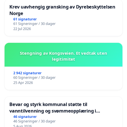
Krev uavhengig gransking av Dyrebeskyttelsen
Norge
61 signaturer
61 Signeringer / 30 dager
22 Jul 2026
Stengning av Kongsveien. Et vedtak uten
legitimitet
2 942 signaturer
60 Signeringer / 30 dager
25 Apr 2026
Bevar og styrk kommunal støtte til
vanntilvenning og svømmeopplæring i
barnehagene i Haugesund
46 signaturer
46 Signeringer / 30 dager
5 Aug 2026