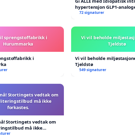
Gi ALLE med Idiopatisk int
hypertensjon GLP1-analog
blåresept!
72 signaturer
il sprengstoffabrikk i
Vi vil beholde miljøstas
Hurummarka
Tjeldstø
engstoffabrikk i
Vi vil beholde miljøstasjo
rka
Tjeldstø
urer
549 signaturer
nå! Stortingets vedtak om
literingstilbud må ikke
forkastes.
å! Stortingets vedtak om
ringstilbud må ikke
aturer