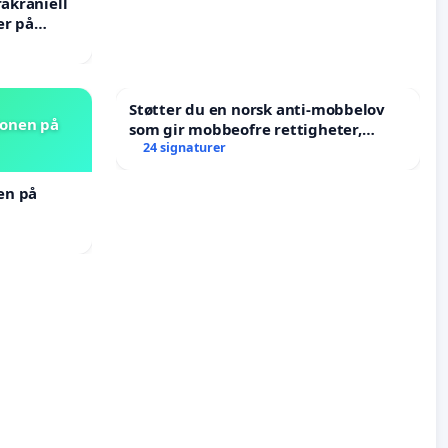
rakraniell
er på
Støtter du en norsk anti-mobbelov
jonen på
som gir mobbeofre rettigheter,
oppreisning og hjelp?
24 signaturer
nen på