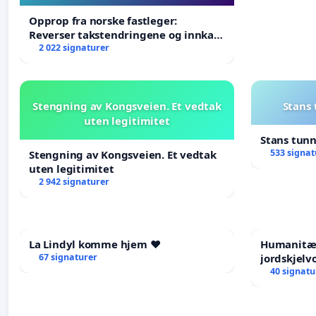
Opprop fra norske fastleger:
Reverser takstendringene og innkall
til ekstraordinært landsråd
2 022 signaturer
Stengning av Kongsveien. Et vedtak
Stans
uten legitimitet
Stans tun
533 signat
Stengning av Kongsveien. Et vedtak
uten legitimitet
2 942 signaturer
La Lindyl komme hjem ❤️
Humanitær
67 signaturer
jordskjelv
Humanitar
40 signatu
Venezuela