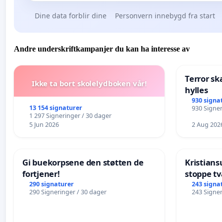
Dine data forblir dine
Personvern innebygd fra start
Andre underskriftkampanjer du kan ha interesse av
Terror sk
Ikke ta bort skolelydboken vår!
hylles
930 signa
13 154 signaturer
930 Signer
1 297 Signeringer / 30 dager
5 Jun 2026
2 Aug 202
Gi buekorpsene den støtten de
Kristia
fortjener!
stoppe tv
eldre
290 signaturer
243 signa
290 Signeringer / 30 dager
243 Signer