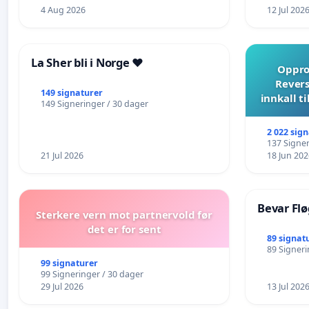
4 Aug 2026
12 Jul 202
La Sher bli i Norge ❤️
Opprop
Revers
149 signaturer
innkall t
149 Signeringer / 30 dager
2 022 sig
137 Signer
21 Jul 2026
18 Jun 202
Bevar Flø
Sterkere vern mot partnervold før
det er for sent
89 signat
89 Signeri
99 signaturer
99 Signeringer / 30 dager
29 Jul 2026
13 Jul 202