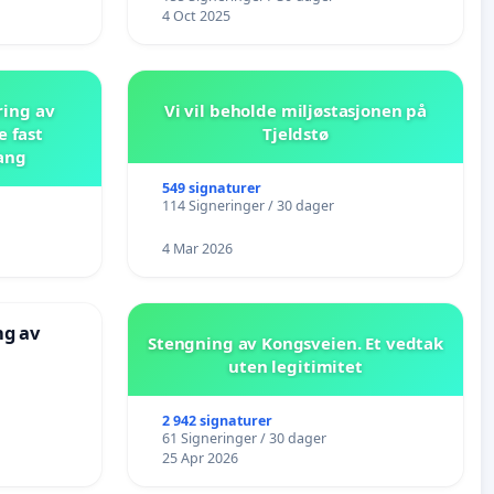
4 Oct 2025
ring av
Vi vil beholde miljøstasjonen på
e fast
Tjeldstø
ang
549 signaturer
114 Signeringer / 30 dager
4 Mar 2026
ng av
Stengning av Kongsveien. Et vedtak
uten legitimitet
2 942 signaturer
61 Signeringer / 30 dager
25 Apr 2026