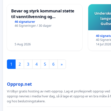
Bevar og styrk kommunal støtte
Underskr
til vanntilvenning og
langv
svømmeopplæring i barnehagene
46 signaturer
Gulls
46 Signeringer / 30 dager
i Haugesund
40 signat
40 Signeri
5 Aug 2026
14 Jul 202
1
2
3
4
5
6
»
Opprop.net
Vi tilbyr gratis hosting av nett-opprop. Lag et profesjonelt opprop ved 
opprop nevnes i media hver dag, så å lage et opprop er en bra måte å
og hos beslutningstakere.