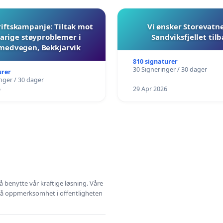
iftskampanje: Tiltak mot
Vi ønsker Storevatn
arige støyproblemer i
Sandviksfjellet til
medvegen, Bekkjarvik
810 signaturer
30 Signeringer / 30 dager
urer
nger / 30 dager
6
29 Apr 2026
å benytte vår kraftige løsning. Våre
 få oppmerksomhet i offentligheten