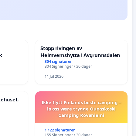
n
Stopp rivingen av
k
Heimvernshytta i Avgrunnsdalen
304 signaturer
304 Signeringer / 30 dager
11 Jul 2026
stehuset.
Ikke flytt Finlands beste camping –
la oss være trygge Ounaskoski
Camping Rovaniemi
1 122 signaturer
155 Signeringer / 30 dager