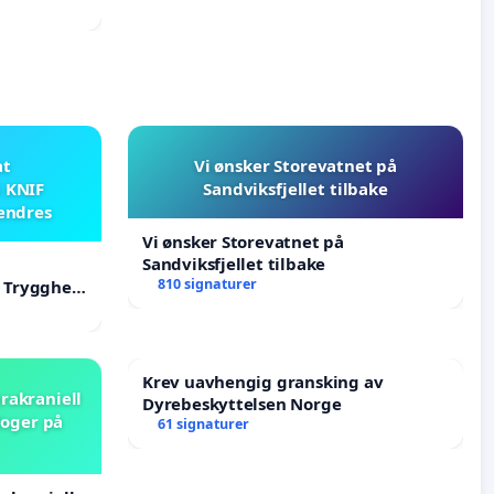
at
Vi ønsker Storevatnet på
i KNIF
Sandviksfjellet tilbake
 endres
Vi ønsker Storevatnet på
Sandviksfjellet tilbake
810 signaturer
F Trygghet
Krev uavhengig gransking av
rakraniell
Dyrebeskyttelsen Norge
loger på
61 signaturer