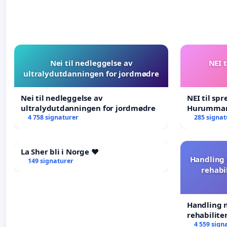
Nei til nedleggelse av
NEI t
ultralydutdanningen for jordmødre
Nei til nedleggelse av
NEI til spr
ultralydutdanningen for jordmødre
Hurumma
4 758 signaturer
285 signat
La Sher bli i Norge ❤️
Handling 
149 signaturer
rehabi
Handling n
rehabilite
forkastes.
4 559 sign