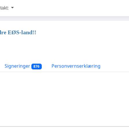
takt:
ndre EØS-land!!
Signeringer
Personvernserklæring
876