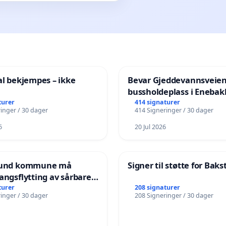
al bekjempes – ikke
Bevar Gjeddevannsveie
bussholdeplass i Enebak
turer
414 signaturer
inger / 30 dager
414 Signeringer / 30 dager
6
20 Jul 2026
nsund kommune må
Signer til støtte for Bak
angsflytting av sårbare
turer
208 signaturer
inger / 30 dager
208 Signeringer / 30 dager