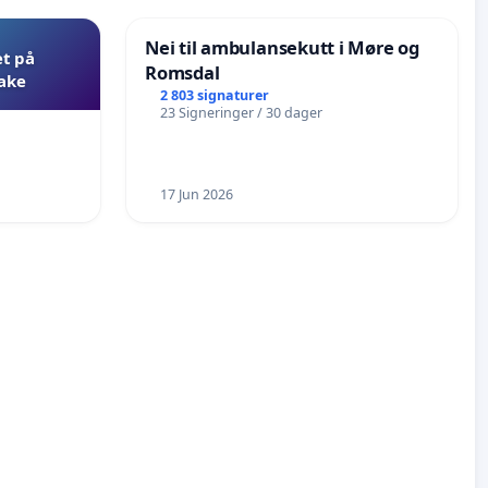
Nei til ambulansekutt i Møre og
et på
Romsdal
bake
2 803 signaturer
23 Signeringer / 30 dager
17 Jun 2026