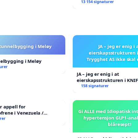
13 154 signaturer
 tunnelbygging i Meløy
JA – jeg er enig i 
eierskapsstrukturen 
Trygghet AS ikke skal
nelbygging i Meløy
urer
JA – jeg er enig i at
eierskapsstrukturen i KNI
AS ikke skal endres
158 signaturer
 appell for
Gi ALLE med Idiopatisk int
ofrene i Venezuela /
hypertensjon GLP1-ana
ian Appeal for the
rer
blåresept!
 Earthquake Victims