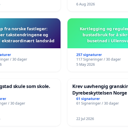
6
6 Aug 2026
 fra norske fastleger:
Kartlegging og regule
er takstendringene og
bustadbruk for å sikr
il ekstraordinært landsråd
busetnad i Ullensv
naturer
257 signaturer
inger / 30 dager
117 Signeringer / 30 dager
6
5 May 2026
gstad skule som skole.
Krev uavhengig granski
Dyrebeskyttelsen Norge
urer
61 signaturer
nger / 30 dager
61 Signeringer / 30 dager
6
22 Jul 2026