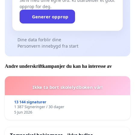
Skriv med dine egne ord. KI utarbeider et godt
opprop for deg.
Generer opprop
Dine data forblir dine
Personvern innebygd fra start
Andre underskriftkampanjer du kan ha interesse av
Ikke ta bort skolelydboken vår!
13 144 signaturer
1 387 Signeringer / 30 dager
5 Jun 2026