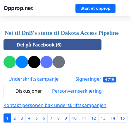
Opprop.net
Start et opprop
Nei til DnB's støtte til Dakota Access Pipeline
Del på Facebook (6)
Underskriftskampanje
Signeringer
4 716
Diskusjoner
Personvernserklæring
Kontakt personen bak underskriftskampanjen
1
2
3
4
5
6
7
8
9
10
11
12
13
14
15