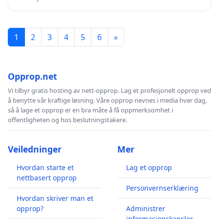
1
2
3
4
5
6
»
Opprop.net
Vi tilbyr gratis hosting av nett-opprop. Lag et profesjonelt opprop ved
å benytte vår kraftige løsning. Våre opprop nevnes i media hver dag,
så å lage et opprop er en bra måte å få oppmerksomhet i
offentligheten og hos beslutningstakere.
Veiledninger
Mer
Hvordan starte et
Lag et opprop
nettbasert opprop
Personvernserklæring
Hvordan skriver man et
opprop?
Administrer
informasjonskapsler