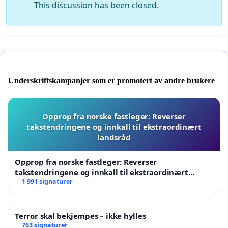
This discussion has been closed.
Underskriftskampanjer som er promotert av andre brukere
Opprop fra norske fastleger: Reverser
takstendringene og innkall til ekstraordinært
landsråd
Opprop fra norske fastleger: Reverser
takstendringene og innkall til ekstraordinært
landsråd
1 991 signaturer
Terror skal bekjempes – ikke hylles
763 signaturer