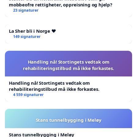
mobbeofre rettigheter, oppreisning og hjelp?
23 signaturer
La Sher bli i Norge ❤️
149 signaturer
Handling nå! Stortingets vedtak om
rehabiliteringstilbud må ikke forkastes.
Handling nå! Stortingets vedtak om
rehabiliteringstilbud må ikke forkastes.
4 559 signaturer
Stans tunnelbygging i Meløy
Stans tunnelbygging i Meløy