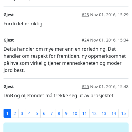
Gjest
#23
Nov 01, 2016, 15:29
Fordi det er riktig
Gjest
#24
Nov 01, 2016, 15:34
Dette handler om mye mer enn en rørledning. Det
handler om respekt for fremtiden, ny oppmerksomhet
på hva som virkelig tjener menneskeheten og moder
jord best.
Gjest
#25
Nov 01, 2016, 15:48
DnB og oljefondet må trekke seg ut av prosjektet!
1
2
3
4
5
6
7
8
9
10
11
12
13
14
15