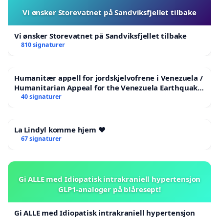
Vi ønsker Storevatnet på Sandviksfjellet tilbake
Vi ønsker Storevatnet på Sandviksfjellet tilbake
810 signaturer
Humanitær appell for jordskjelvofrene i Venezuela /
Humanitarian Appeal for the Venezuela Earthquake
Victims
40 signaturer
La Lindyl komme hjem ❤️
67 signaturer
Gi ALLE med Idiopatisk intrakraniell hypertensjon
GLP1-analoger på blåresept!
Gi ALLE med Idiopatisk intrakraniell hypertensjon