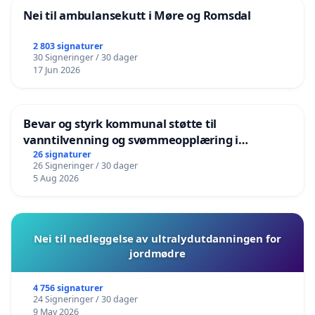
Nei til ambulansekutt i Møre og Romsdal
2 803 signaturer
30 Signeringer / 30 dager
17 Jun 2026
Bevar og styrk kommunal støtte til
vanntilvenning og svømmeopplæring i
barnehagene i Haugesund
26 signaturer
26 Signeringer / 30 dager
5 Aug 2026
Nei til nedleggelse av ultralydutdanningen for
jordmødre
4 756 signaturer
24 Signeringer / 30 dager
9 May 2026