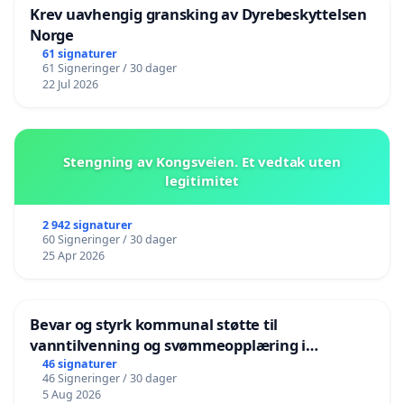
Krev uavhengig gransking av Dyrebeskyttelsen
Norge
61 signaturer
61 Signeringer / 30 dager
22 Jul 2026
Stengning av Kongsveien. Et vedtak uten
legitimitet
2 942 signaturer
60 Signeringer / 30 dager
25 Apr 2026
Bevar og styrk kommunal støtte til
vanntilvenning og svømmeopplæring i
barnehagene i Haugesund
46 signaturer
46 Signeringer / 30 dager
5 Aug 2026