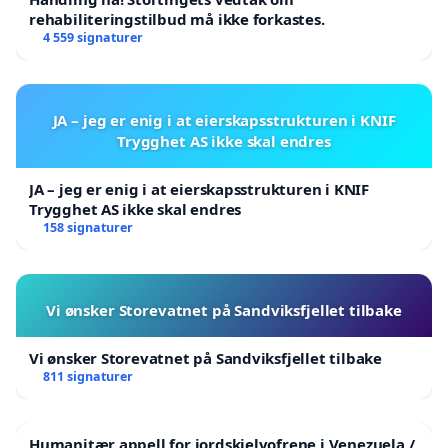
rehabiliteringstilbud må ikke forkastes.
4 559 signaturer
JA – jeg er enig i at eierskapsstrukturen i KNIF
Trygghet AS ikke skal endres
JA – jeg er enig i at eierskapsstrukturen i KNIF
Trygghet AS ikke skal endres
158 signaturer
Vi ønsker Storevatnet på Sandviksfjellet tilbake
Vi ønsker Storevatnet på Sandviksfjellet tilbake
811 signaturer
Humanitær appell for jordskjelvofrene i Venezuela /