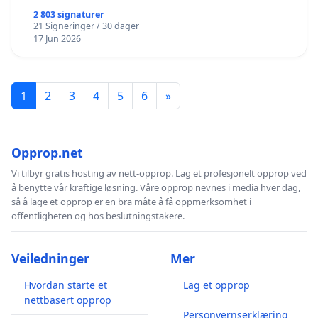
2 803 signaturer
21 Signeringer / 30 dager
17 Jun 2026
1
2
3
4
5
6
»
Opprop.net
Vi tilbyr gratis hosting av nett-opprop. Lag et profesjonelt opprop ved
å benytte vår kraftige løsning. Våre opprop nevnes i media hver dag,
så å lage et opprop er en bra måte å få oppmerksomhet i
offentligheten og hos beslutningstakere.
Veiledninger
Mer
Hvordan starte et
Lag et opprop
nettbasert opprop
Personvernserklæring