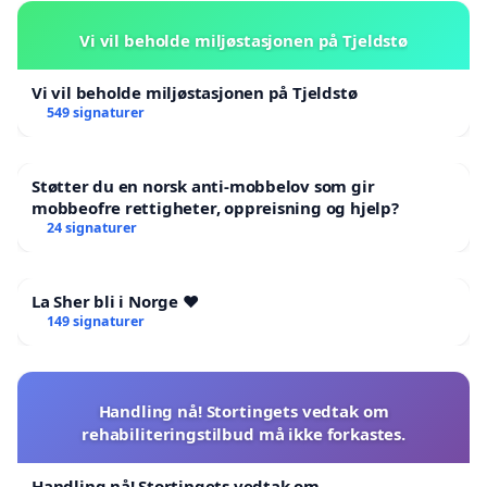
Vi vil beholde miljøstasjonen på Tjeldstø
Vi vil beholde miljøstasjonen på Tjeldstø
549 signaturer
Støtter du en norsk anti-mobbelov som gir
mobbeofre rettigheter, oppreisning og hjelp?
24 signaturer
La Sher bli i Norge ❤️
149 signaturer
Handling nå! Stortingets vedtak om
rehabiliteringstilbud må ikke forkastes.
Handling nå! Stortingets vedtak om