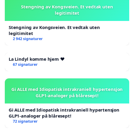
Stengning av Kongsveien. Et vedtak uten
legitimitet
Stengning av Kongsveien. Et vedtak uten
legitimitet
2 942 signaturer
La Lindyl komme hjem ❤️
67 signaturer
Gi ALLE med Idiopatisk intrakraniell hypertensjon
GLP1-analoger på blåresept!
Gi ALLE med Idiopatisk intrakraniell hypertensjon
GLP1-analoger på blåresept!
72 signaturer