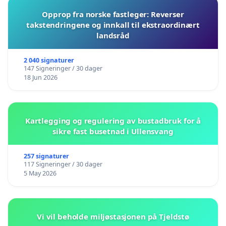
Opprop fra norske fastleger: Reverser
takstendringene og innkall til ekstraordinært
landsråd
2 040 signaturer
147 Signeringer / 30 dager
18 Jun 2026
Kartlegging og regulering av bustadbruk for å
sikre fast busetnad i Ullensvang
257 signaturer
117 Signeringer / 30 dager
5 May 2026
Vi vil beholde miljøstasjonen på Tjeldstø