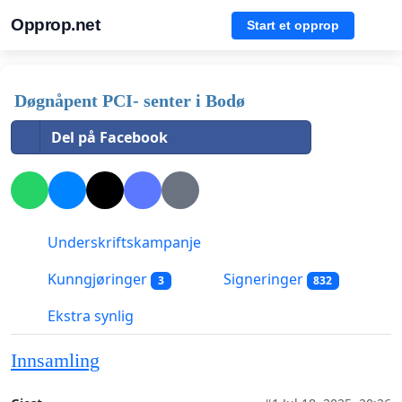
Opprop.net
Start et opprop
Døgnåpent PCI- senter i Bodø
Del på Facebook
Underskriftskampanje
Kunngjøringer
Signeringer
3
832
Ekstra synlig
Innsamling