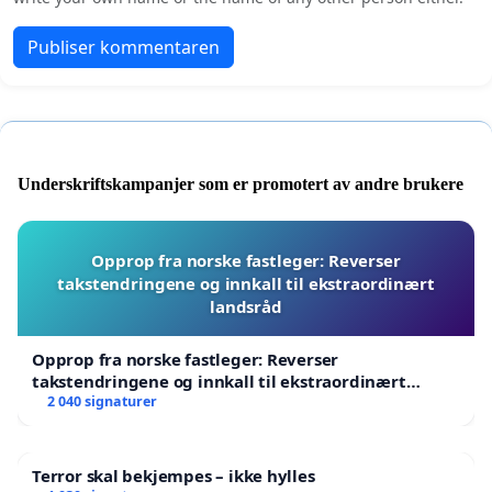
Publiser kommentaren
Underskriftskampanjer som er promotert av andre brukere
Opprop fra norske fastleger: Reverser
takstendringene og innkall til ekstraordinært
landsråd
Opprop fra norske fastleger: Reverser
takstendringene og innkall til ekstraordinært
landsråd
2 040 signaturer
Terror skal bekjempes – ikke hylles