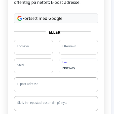
offentlig på nettet: E-post adresse.
Fortsett med Google
ELLER
Fornavn
Etternavn
Land
Sted
E-post adresse
Skriv inn epostadressen din på nytt