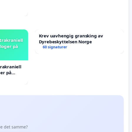
Krev uavhengig gransking av
trakraniell
Dyrebeskyttelsen Norge
loger på
60 signaturer
rakraniell
er på
øre det samme?