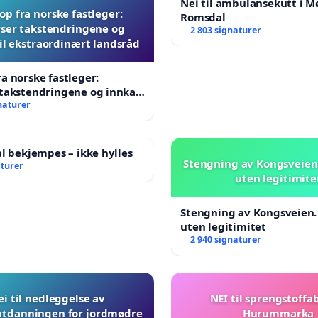
Nei til ambulansekutt i M
p fra norske fastleger:
Romsdal
ser takstendringene og
2 803 signaturer
til ekstraordinært landsråd
a norske fastleger:
takstendringene og innkall
aordinært landsråd
naturer
al bekjempes – ikke hylles
Stengning av Kongsveien.
aturer
uten legitimite
Stengning av Kongsveien.
uten legitimitet
2 940 signaturer
ei til nedleggelse av
NEI til sprengstoffab
utdanningen for jordmødre
Hurummarka