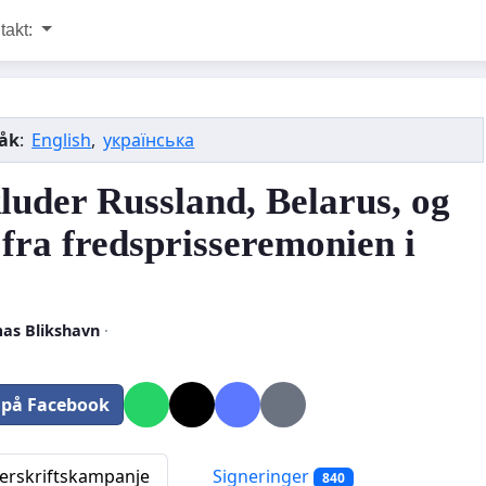
takt:
råk
:
English
,
українська
luder Russland, Belarus, og
 fra fredsprisseremonien i
as Blikshavn
·
 på Facebook
rskriftskampanje
Signeringer
840