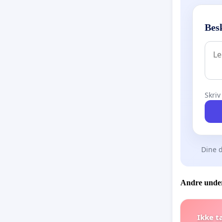
Besk
Skriv
Dine d
Andre under
Ikke t