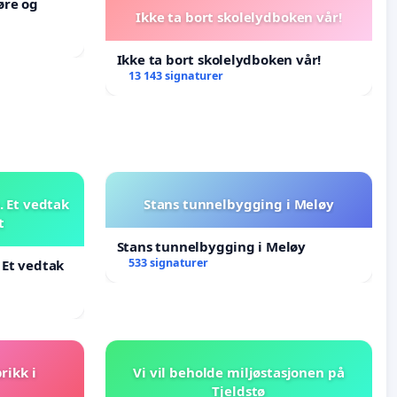
øre og
Ikke ta bort skolelydboken vår!
Ikke ta bort skolelydboken vår!
13 143 signaturer
 Et vedtak
Stans tunnelbygging i Meløy
t
Stans tunnelbygging i Meløy
533 signaturer
 Et vedtak
rikk i
Vi vil beholde miljøstasjonen på
Tjeldstø