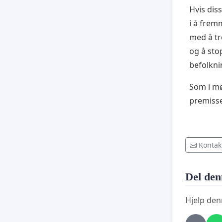
Hvis dis
i å frem
med å tr
og å st
befolkni
Som i mø
premisse
Kontak
Del den
Hjelp den