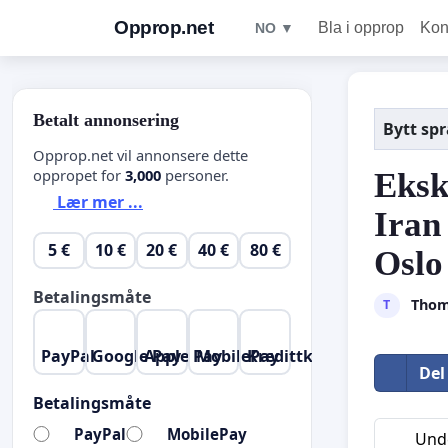
Opprop.net
Bla i opprop
Kon
NO ▼
Betalt annonsering
Bytt sp
Opprop.net vil annonsere dette
oppropet for
3,000
personer.
Eksk
Lær mer ...
Iran
5 €
10 €
20 €
40 €
80 €
Oslo
Betalingsmåte
Thom
T
PayPal
Google Pay
Apple Pay
MobilePay
Kredittkort
Del
Betalingsmåte
PayPal
MobilePay
Unde