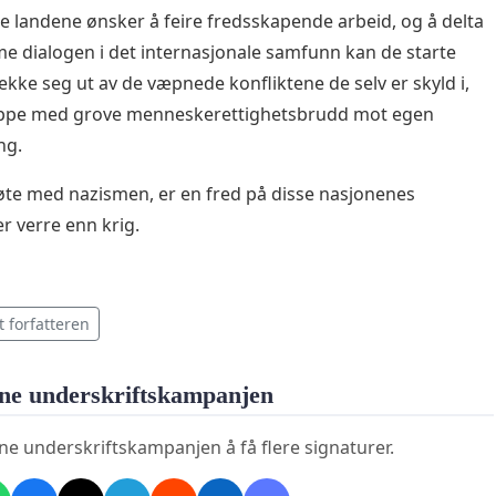
se landene ønsker å feire fredsskapende arbeid, og å delta
me dialogen i det internasjonale samfunn kan de starte
ekke seg ut av de væpnede konfliktene de selv er skyld i,
oppe med grove menneskerettighetsbrudd mot egen
ng.
te med nazismen, er en fred på disse nasjonenes
r verre enn krig.
t forfatteren
ne underskriftskampanjen
ne underskriftskampanjen å få flere signaturer.