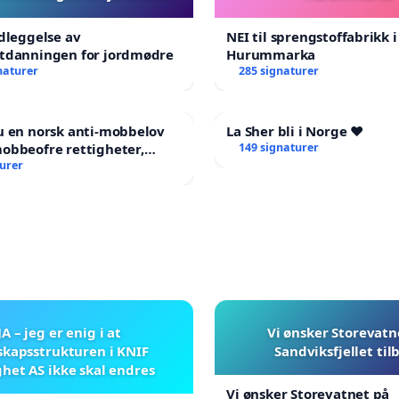
edleggelse av
NEI til sprengstoffabrikk i
utdanningen for jordmødre
Hurummarka
naturer
285 signaturer
u en norsk anti-mobbelov
La Sher bli i Norge ❤️
obbeofre rettigheter,
149 signaturer
ng og hjelp?
turer
JA – jeg er enig i at
Vi ønsker Storevatn
skapsstrukturen i KNIF
Sandviksfjellet til
het AS ikke skal endres
Vi ønsker Storevatnet på