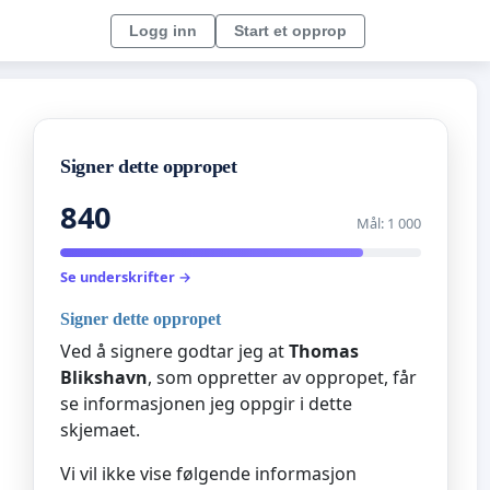
Logg inn
Start et opprop
Signer dette oppropet
840
Mål: 1 000
Se underskrifter →
Signer dette oppropet
Ved å signere godtar jeg at
Thomas
Blikshavn
, som oppretter av oppropet, får
se informasjonen jeg oppgir i dette
skjemaet.
Vi vil ikke vise følgende informasjon