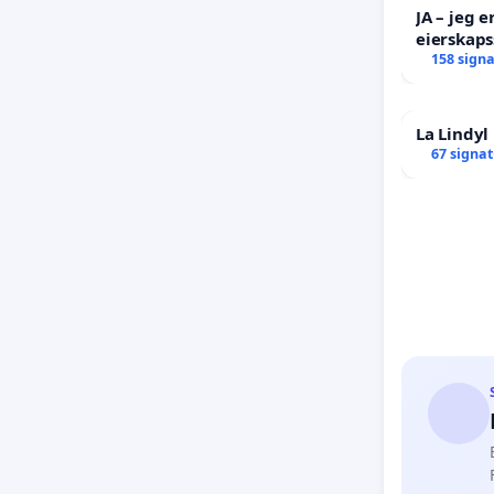
JA – jeg e
eierskaps
AS ikke s
158 sign
La Lindy
67 signa