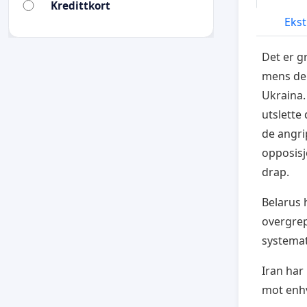
Kredittkort
Ekst
Det er g
mens de
Ukraina.
utslette 
de angri
opposisjo
drap.
Belarus 
overgrep
systemat
Iran har 
mot enhv