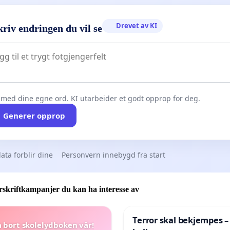
Drevet av KI
riv endringen du vil se
 med dine egne ord. KI utarbeider et godt opprop for deg.
Generer opprop
ata forblir dine
Personvern innebygd fra start
skriftkampanjer du kan ha interesse av
Terror skal bekjempes –
a bort skolelydboken vår!