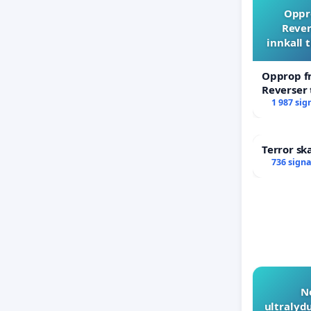
Oppro
Rever
innkall 
Opprop fr
Reverser 
til ekstr
1 987 sig
Terror sk
736 sign
N
ultralyd