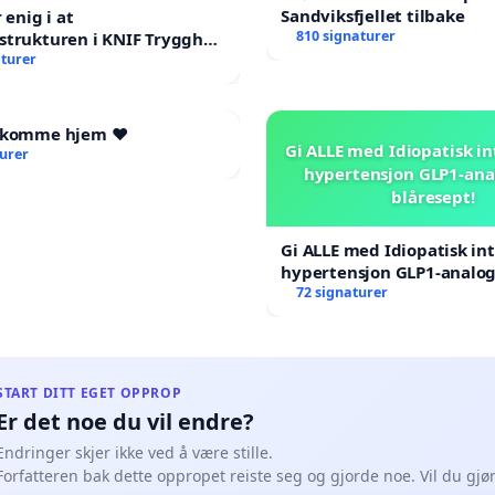
Sandviksfjellet tilbake
r enig i at
810 signaturer
strukturen i KNIF Trygghet
kal endres
aturer
l komme hjem ❤️
Gi ALLE med Idiopatisk in
turer
hypertensjon GLP1-ana
blåresept!
Gi ALLE med Idiopatisk int
hypertensjon GLP1-analog
blåresept!
72 signaturer
START DITT EGET OPPROP
Er det noe du vil endre?
Endringer skjer ikke ved å være stille.
Forfatteren bak dette oppropet reiste seg og gjorde noe. Vil du gj