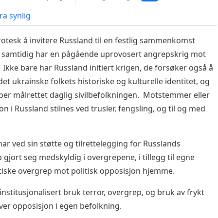
ra synlig
rotesk å invitere Russland til en festlig sammenkomst
 samtidig har en pågående uprovosert angrepskrig mot
 Ikke bare har Russland initiert krigen, de forsøker også å
det ukrainske folkets historiske og kulturelle identitet, og
per målrettet daglig sivilbefolkningen. Motstemmer eller
n i Russland stilnes ved trusler, fengsling, og til og med
har ved sin støtte og tilrettelegging for Russlands
 gjort seg medskyldig i overgrepene, i tillegg til egne
iske overgrep mot politisk opposisjon hjemme.
institusjonalisert bruk terror, overgrep, og bruk av frykt
er opposisjon i egen befolkning.