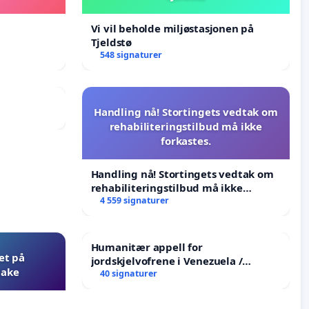
Vi vil beholde miljøstasjonen på
Tjeldstø
548 signaturer
Handling nå! Stortingets vedtak om
rehabiliteringstilbud må ikke
forkastes.
Handling nå! Stortingets vedtak om
rehabiliteringstilbud må ikke
forkastes.
4 559 signaturer
Humanitær appell for
et på
jordskjelvofrene i Venezuela /
bake
Humanitarian Appeal for the
40 signaturer
Venezuela Earthquake Victims