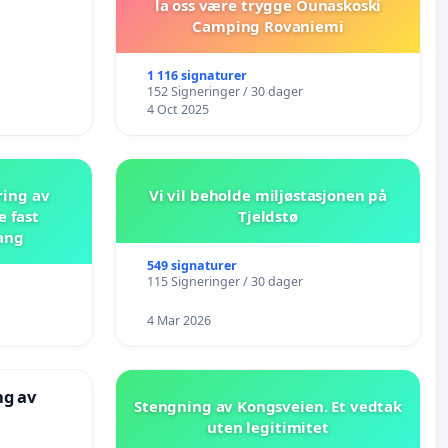
la oss være trygge Ounaskoski
Camping Rovaniemi
1 116 signaturer
152 Signeringer / 30 dager
4 Oct 2025
ring av
Vi vil beholde miljøstasjonen på
e fast
Tjeldstø
ang
549 signaturer
115 Signeringer / 30 dager
4 Mar 2026
ng av
Stengning av Kongsveien. Et vedtak
uten legitimitet