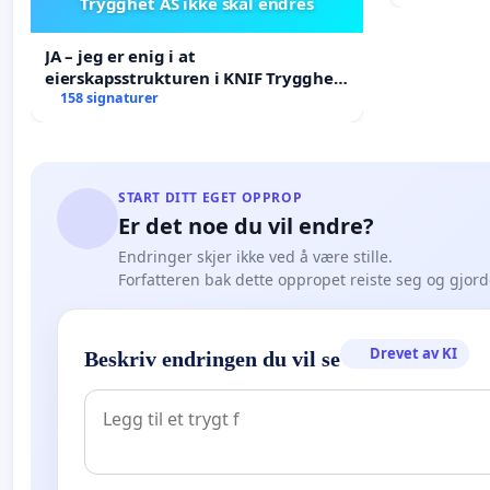
Trygghet AS ikke skal endres
Venezuela
JA – jeg er enig i at
eierskapsstrukturen i KNIF Trygghet
AS ikke skal endres
158 signaturer
START DITT EGET OPPROP
Er det noe du vil endre?
Endringer skjer ikke ved å være stille.
Forfatteren bak dette oppropet reiste seg og gjor
Drevet av KI
Beskriv endringen du vil se