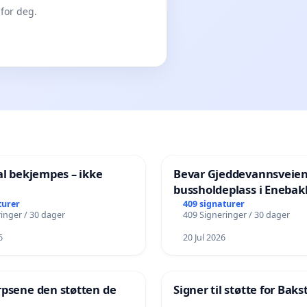
for deg.
al bekjempes – ikke
Bevar Gjeddevannsveie
bussholdeplass i Enebak
turer
409 signaturer
inger / 30 dager
409 Signeringer / 30 dager
6
20 Jul 2026
rpsene den støtten de
Signer til støtte for Bak
!