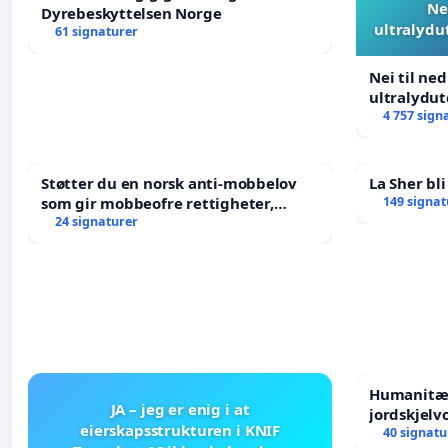
Ne
Dyrebeskyttelsen Norge
ultralydu
61 signaturer
Nei til ne
ultralydu
4 757 sign
Støtter du en norsk anti-mobbelov
La Sher bli
som gir mobbeofre rettigheter,
149 signat
oppreisning og hjelp?
24 signaturer
Humanitær
JA – jeg er enig i at
jordskjelv
eierskapsstrukturen i KNIF
Humanitar
40 signatu