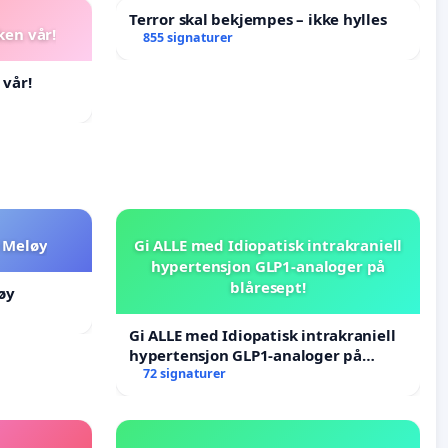
Terror skal bekjempes – ikke hylles
ken vår!
855 signaturer
 vår!
 Meløy
Gi ALLE med Idiopatisk intrakraniell
hypertensjon GLP1-analoger på
blåresept!
øy
Gi ALLE med Idiopatisk intrakraniell
hypertensjon GLP1-analoger på
blåresept!
72 signaturer