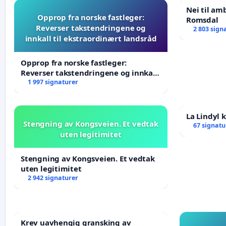
Nei til am
Opprop fra norske fastleger:
Romsdal
Reverser takstendringene og
2 803 sign
innkall til ekstraordinært landsråd
Opprop fra norske fastleger:
Reverser takstendringene og innkall
til ekstraordinært landsråd
1 997 signaturer
La Lindyl
Stengning av Kongsveien. Et vedtak
67 signatu
uten legitimitet
Stengning av Kongsveien. Et vedtak
uten legitimitet
2 942 signaturer
Krev uavhengig gransking av