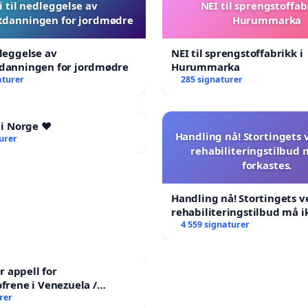
i til nedleggelse av
NEI til sprengstoffab
tdanningen for jordmødre
Hurummarka
dleggelse av
NEI til sprengstoffabrikk i
tdanningen for jordmødre
Hurummarka
aturer
285 signaturer
 i Norge ❤️
Handling nå! Stortingets
urer
rehabiliteringstilbud 
forkastes.
Handling nå! Stortingets 
rehabiliteringstilbud må i
forkastes.
4 559 signaturer
 appell for
ofrene i Venezuela /
ian Appeal for the
rer