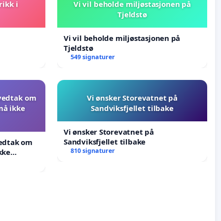
rikk i
Vi vil beholde miljøstasjonen på
Tjeldstø
Vi vil beholde miljøstasjonen på
Tjeldstø
549 signaturer
 vedtak om
Vi ønsker Storevatnet på
må ikke
Sandviksfjellet tilbake
Vi ønsker Storevatnet på
Sandviksfjellet tilbake
vedtak om
810 signaturer
kke