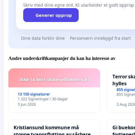
Skriv med dine egne ord. KI utarbeider et godt opprop 
Generer opprop
Dine data forblir dine
Personvern innebygd fra start
Andre underskriftkampanjer du kan ha interesse av
Terror sk
Ikke ta bort skolelydboken vår!
hylles
855 signa
13 150 signaturer
855 Signer
1 322 Signeringer / 30 dager
5 Jun 2026
2 Aug 202
Kristiansund kommune må
Gi bueko
stoppe tvangsflytting av sårbare
fortjener