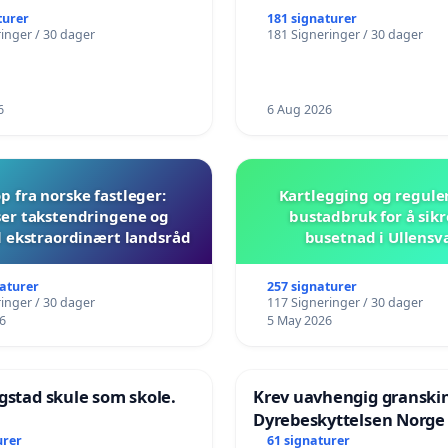
turer
181 signaturer
inger / 30 dager
181 Signeringer / 30 dager
6
6 Aug 2026
 fra norske fastleger:
Kartlegging og regule
er takstendringene og
bustadbruk for å sikr
il ekstraordinært landsråd
busetnad i Ullensv
naturer
257 signaturer
inger / 30 dager
117 Signeringer / 30 dager
6
5 May 2026
gstad skule som skole.
Krev uavhengig granski
Dyrebeskyttelsen Norge
urer
61 signaturer