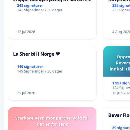
eldre
243 signaturer
235 signa
243 Signeringer / 30 dager
235 Signer
12 Jul 2026
4 Aug 202
La Sher bli i Norge ❤️
Opprop
Revers
149 signaturer
innkall t
149 Signeringer / 30 dager
1 997 sig
124 Signer
21 Jul 2026
18 Jun 202
Bevar Flø
Sterkere vern mot partnervold før
det er for sent
89 signat