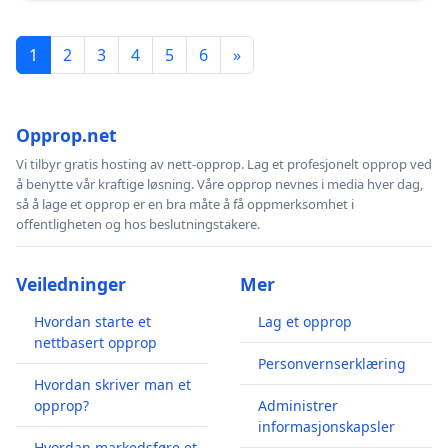
1
2
3
4
5
6
»
Opprop.net
Vi tilbyr gratis hosting av nett-opprop. Lag et profesjonelt opprop ved
å benytte vår kraftige løsning. Våre opprop nevnes i media hver dag,
så å lage et opprop er en bra måte å få oppmerksomhet i
offentligheten og hos beslutningstakere.
Veiledninger
Mer
Hvordan starte et
Lag et opprop
nettbasert opprop
Personvernserklæring
Hvordan skriver man et
opprop?
Administrer
informasjonskapsler
Hvordan markedsføre et