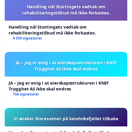
Handling nå! Stortingets vedtak om
rehabiliteringstilbud må ikke forkastes.
Handling nå! Stortingets vedtak om
rehabiliteringstilbud må ikke forkastes.
4 559 signaturer
JA – jeg er enig i at eierskapsstrukturen i KNIF
Trygghet AS ikke skal endres
JA – jeg er enig i at eierskapsstrukturen i KNIF
Trygghet AS ikke skal endres
158 signaturer
Vi ønsker Storevatnet på Sandviksfjellet tilbake