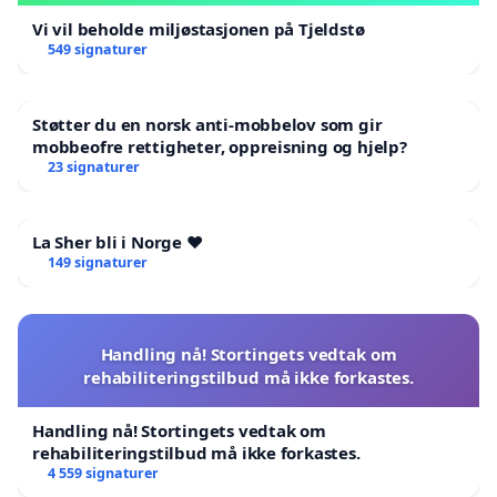
Vi vil beholde miljøstasjonen på Tjeldstø
549 signaturer
Støtter du en norsk anti-mobbelov som gir
mobbeofre rettigheter, oppreisning og hjelp?
23 signaturer
La Sher bli i Norge ❤️
149 signaturer
Handling nå! Stortingets vedtak om
rehabiliteringstilbud må ikke forkastes.
Handling nå! Stortingets vedtak om
rehabiliteringstilbud må ikke forkastes.
4 559 signaturer