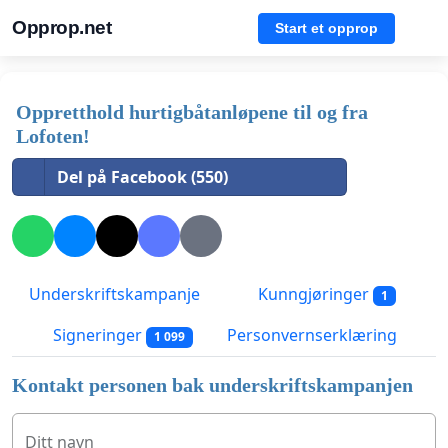
Opprop.net
Start et opprop
Oppretthold hurtigbåtanløpene til og fra
Lofoten!
Del på Facebook (550)
Underskriftskampanje
Kunngjøringer
1
Signeringer
Personvernserklæring
1 099
Kontakt personen bak underskriftskampanjen
Ditt navn