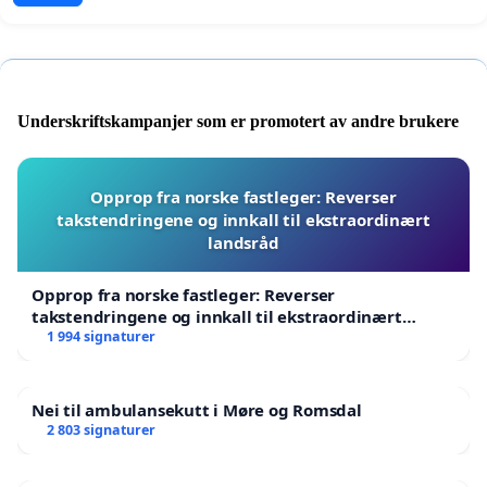
Underskriftskampanjer som er promotert av andre brukere
Opprop fra norske fastleger: Reverser
takstendringene og innkall til ekstraordinært
landsråd
Opprop fra norske fastleger: Reverser
takstendringene og innkall til ekstraordinært
landsråd
1 994 signaturer
Nei til ambulansekutt i Møre og Romsdal
2 803 signaturer