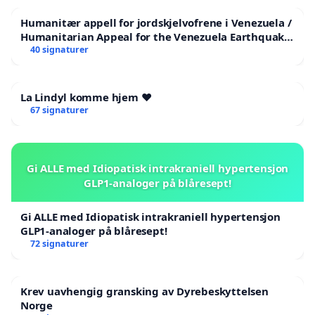
Humanitær appell for jordskjelvofrene i Venezuela /
Humanitarian Appeal for the Venezuela Earthquake
Victims
40 signaturer
La Lindyl komme hjem ❤️
67 signaturer
Gi ALLE med Idiopatisk intrakraniell hypertensjon
GLP1-analoger på blåresept!
Gi ALLE med Idiopatisk intrakraniell hypertensjon
GLP1-analoger på blåresept!
72 signaturer
Krev uavhengig gransking av Dyrebeskyttelsen
Norge