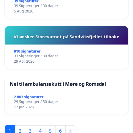
barnehagene i Haugesund
39 signaturer
39 Signeringer / 30 dager
5 Aug 2026
Vi ønsker Storevatnet på Sandviksfjellet tilbake
810 signaturer
33 Signeringer / 30 dager
29 Apr 2026
Nei til ambulansekutt i Møre og Romsdal
2 803 signaturer
29 Signeringer / 30 dager
17 Jun 2026
1
2
3
4
5
6
»