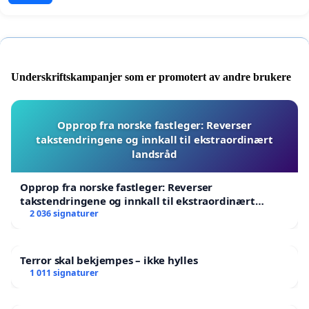
Underskriftskampanjer som er promotert av andre brukere
Opprop fra norske fastleger: Reverser
takstendringene og innkall til ekstraordinært
landsråd
Opprop fra norske fastleger: Reverser
takstendringene og innkall til ekstraordinært
landsråd
2 036 signaturer
Terror skal bekjempes – ikke hylles
1 011 signaturer