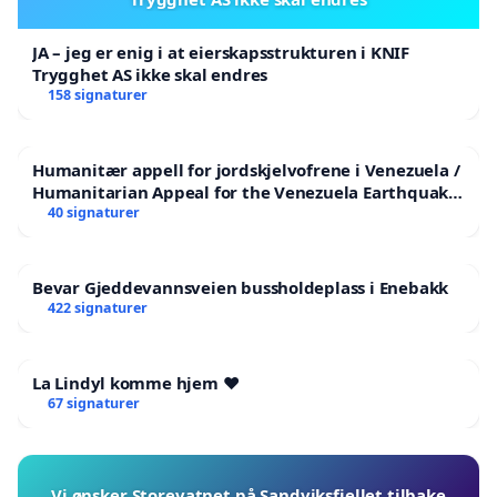
JA – jeg er enig i at eierskapsstrukturen i KNIF
Trygghet AS ikke skal endres
158 signaturer
Humanitær appell for jordskjelvofrene i Venezuela /
Humanitarian Appeal for the Venezuela Earthquake
Victims
40 signaturer
Bevar Gjeddevannsveien bussholdeplass i Enebakk
422 signaturer
La Lindyl komme hjem ❤️
67 signaturer
Vi ønsker Storevatnet på Sandviksfjellet tilbake