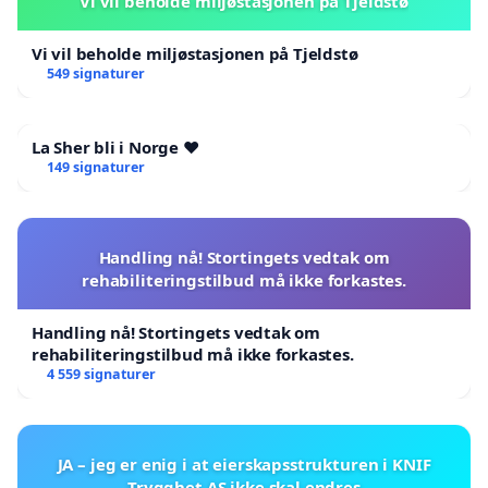
Vi vil beholde miljøstasjonen på Tjeldstø
Vi vil beholde miljøstasjonen på Tjeldstø
549 signaturer
La Sher bli i Norge ❤️
149 signaturer
Handling nå! Stortingets vedtak om
rehabiliteringstilbud må ikke forkastes.
Handling nå! Stortingets vedtak om
rehabiliteringstilbud må ikke forkastes.
4 559 signaturer
JA – jeg er enig i at eierskapsstrukturen i KNIF
Trygghet AS ikke skal endres