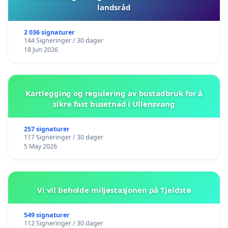
landsråd
2 036 signaturer
144 Signeringer / 30 dager
18 Jun 2026
Kartlegging og regulering av bustadbruk for å
sikre fast busetnad i Ullensvang
257 signaturer
117 Signeringer / 30 dager
5 May 2026
Vi vil beholde miljøstasjonen på Tjeldstø
549 signaturer
112 Signeringer / 30 dager