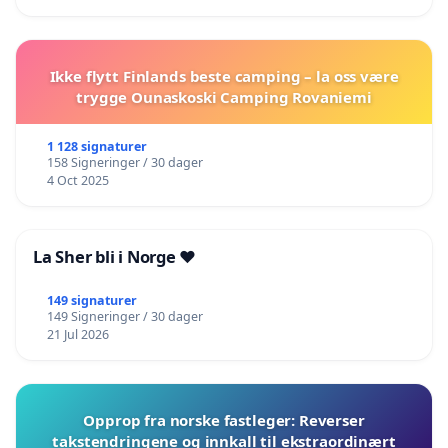
Ikke flytt Finlands beste camping – la oss være
trygge Ounaskoski Camping Rovaniemi
1 128 signaturer
158 Signeringer / 30 dager
4 Oct 2025
La Sher bli i Norge ❤️
149 signaturer
149 Signeringer / 30 dager
21 Jul 2026
Opprop fra norske fastleger: Reverser
takstendringene og innkall til ekstraordinært