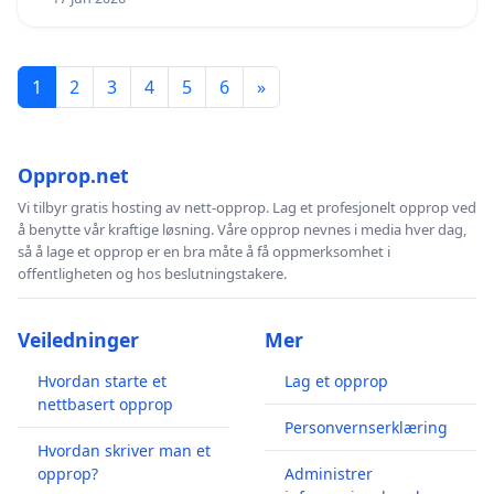
1
2
3
4
5
6
»
Opprop.net
Vi tilbyr gratis hosting av nett-opprop. Lag et profesjonelt opprop ved
å benytte vår kraftige løsning. Våre opprop nevnes i media hver dag,
så å lage et opprop er en bra måte å få oppmerksomhet i
offentligheten og hos beslutningstakere.
Veiledninger
Mer
Hvordan starte et
Lag et opprop
nettbasert opprop
Personvernserklæring
Hvordan skriver man et
opprop?
Administrer