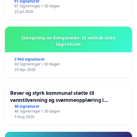
61 signaturer
61 Signeringer / 30 dager
22 Jul 2026
Stengning av Kongsveien. Et vedtak uten
legitimitet
2 942 signaturer
60 Signeringer / 30 dager
25 Apr 2026
Bevar og styrk kommunal støtte til
vanntilvenning og svømmeopplæring i
barnehagene i Haugesund
46 signaturer
46 Signeringer / 30 dager
5 Aug 2026