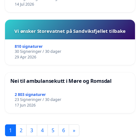
14 Jul 2026
Vi ønsker Storevatnet på Sandviksfjellet tilbake
810 signaturer
30 Signeringer / 30 dager
29 Apr 2026
Nei til ambulansekutt i Møre og Romsdal
2 803 signaturer
23 Signeringer / 30 dager
17 Jun 2026
1
2
3
4
5
6
»