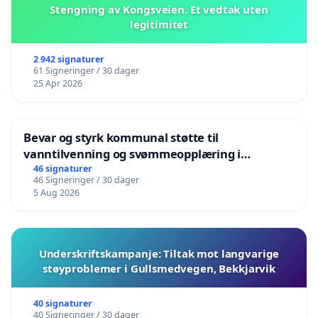
Stengning av Kongsveien. Et vedtak uten
legitimitet
2 942 signaturer
61 Signeringer / 30 dager
25 Apr 2026
Bevar og styrk kommunal støtte til
vanntilvenning og svømmeopplæring i
barnehagene i Haugesund
46 signaturer
46 Signeringer / 30 dager
5 Aug 2026
Underskriftskampanje: Tiltak mot langvarige
støyproblemer i Gullsmedvegen, Bekkjarvik
40 signaturer
40 Signeringer / 30 dager