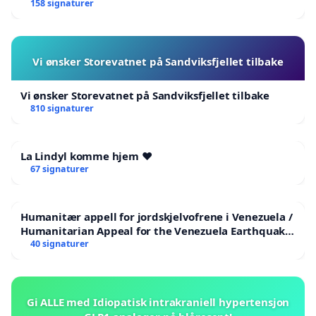
158 signaturer
Vi ønsker Storevatnet på Sandviksfjellet tilbake
Vi ønsker Storevatnet på Sandviksfjellet tilbake
810 signaturer
La Lindyl komme hjem ❤️
67 signaturer
Humanitær appell for jordskjelvofrene i Venezuela /
Humanitarian Appeal for the Venezuela Earthquake
Victims
40 signaturer
Gi ALLE med Idiopatisk intrakraniell hypertensjon