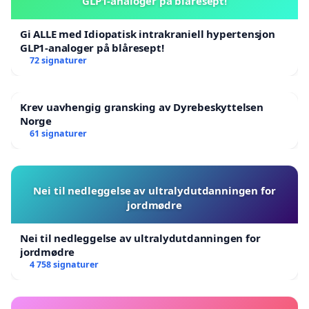
GLP1-analoger på blåresept!
Gi ALLE med Idiopatisk intrakraniell hypertensjon
GLP1-analoger på blåresept!
72 signaturer
Krev uavhengig gransking av Dyrebeskyttelsen
Norge
61 signaturer
Nei til nedleggelse av ultralydutdanningen for
jordmødre
Nei til nedleggelse av ultralydutdanningen for
jordmødre
4 758 signaturer