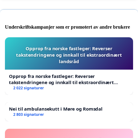
Underskriftskampanjer som er promotert av andre brukere
Opprop fra norske fastleger: Reverser
takstendringene og innkall til ekstraordinært
landsråd
Opprop fra norske fastleger: Reverser
takstendringene og innkall til ekstraordinært
landsråd
2 022 signaturer
Nei til ambulansekutt i Møre og Romsdal
2 803 signaturer