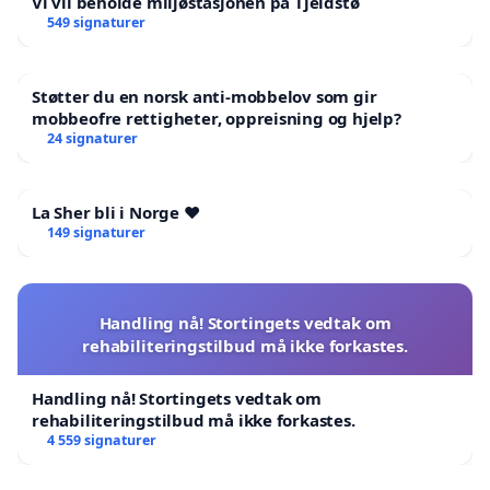
Vi vil beholde miljøstasjonen på Tjeldstø
549 signaturer
Støtter du en norsk anti-mobbelov som gir
mobbeofre rettigheter, oppreisning og hjelp?
24 signaturer
La Sher bli i Norge ❤️
149 signaturer
Handling nå! Stortingets vedtak om
rehabiliteringstilbud må ikke forkastes.
Handling nå! Stortingets vedtak om
rehabiliteringstilbud må ikke forkastes.
4 559 signaturer