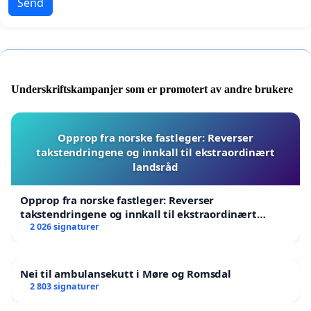
Send
Underskriftskampanjer som er promotert av andre brukere
Opprop fra norske fastleger: Reverser
takstendringene og innkall til ekstraordinært
landsråd
Opprop fra norske fastleger: Reverser
takstendringene og innkall til ekstraordinært
landsråd
2 026 signaturer
Nei til ambulansekutt i Møre og Romsdal
2 803 signaturer