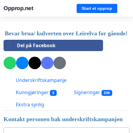
Opprop.net
Start et opprop
Bevar brua/ kulverten over Leirelva for gående!
Del på Facebook
Underskriftskampanje
Kunngjøringer
Signeringer
5
336
Ekstra synlig
Kontakt personen bak underskriftskampanjen