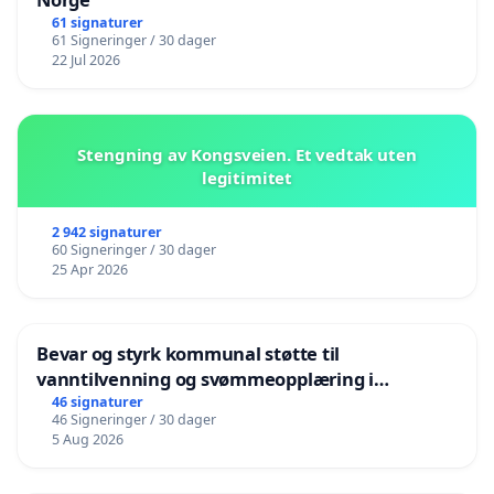
61 signaturer
61 Signeringer / 30 dager
22 Jul 2026
Stengning av Kongsveien. Et vedtak uten
legitimitet
2 942 signaturer
60 Signeringer / 30 dager
25 Apr 2026
Bevar og styrk kommunal støtte til
vanntilvenning og svømmeopplæring i
barnehagene i Haugesund
46 signaturer
46 Signeringer / 30 dager
5 Aug 2026