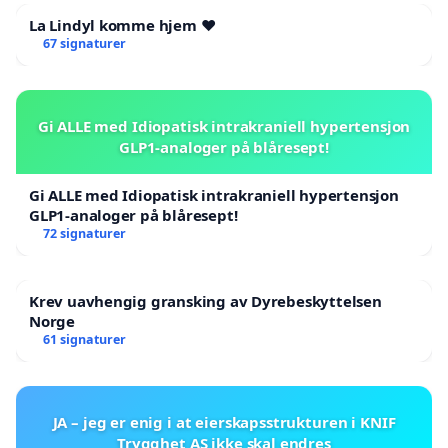
La Lindyl komme hjem ❤️
67 signaturer
Gi ALLE med Idiopatisk intrakraniell hypertensjon
GLP1-analoger på blåresept!
Gi ALLE med Idiopatisk intrakraniell hypertensjon
GLP1-analoger på blåresept!
72 signaturer
Krev uavhengig gransking av Dyrebeskyttelsen
Norge
61 signaturer
JA – jeg er enig i at eierskapsstrukturen i KNIF
Trygghet AS ikke skal endres