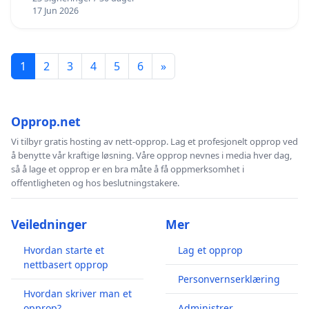
17 Jun 2026
1
2
3
4
5
6
»
Opprop.net
Vi tilbyr gratis hosting av nett-opprop. Lag et profesjonelt opprop ved
å benytte vår kraftige løsning. Våre opprop nevnes i media hver dag,
så å lage et opprop er en bra måte å få oppmerksomhet i
offentligheten og hos beslutningstakere.
Veiledninger
Mer
Hvordan starte et
Lag et opprop
nettbasert opprop
Personvernserklæring
Hvordan skriver man et
opprop?
Administrer