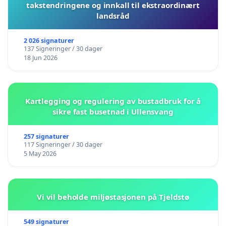
takstendringene og innkall til ekstraordinært
landsråd
2 026 signaturer
137 Signeringer / 30 dager
18 Jun 2026
Kartlegging og regulering av bustadbruk for å
sikre fast busetnad i Ullensvang
257 signaturer
117 Signeringer / 30 dager
5 May 2026
Vi vil beholde miljøstasjonen på Tjeldstø
549 signaturer