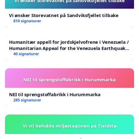
Vi ønsker Storevatnet på Sandviksfjellet tilbake
Vi ønsker Storevatnet på Sandviksfjellet tilbake
810 signaturer
Humanitær appell for jordskjelvofrene i Venezuela /
Humanitarian Appeal for the Venezuela Earthquake
Victims
40 signaturer
NEI til sprengstoffabrikk i Hurummarka
NEI til sprengstoffabrikk i Hurummarka
285 signaturer
Vi vil beholde miljøstasjonen på Tjeldstø