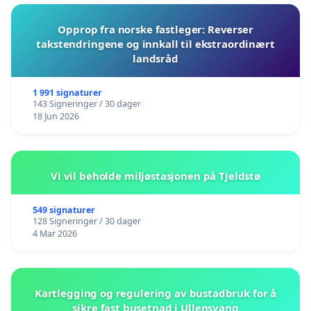
Opprop fra norske fastleger: Reverser
takstendringene og innkall til ekstraordinært
landsråd
1 991 signaturer
143 Signeringer / 30 dager
18 Jun 2026
Vi vil beholde miljøstasjonen på Tjeldstø
549 signaturer
128 Signeringer / 30 dager
4 Mar 2026
Kartlegging og regulering av bustadbruk for å
sikre fast busetnad i Ullensvang