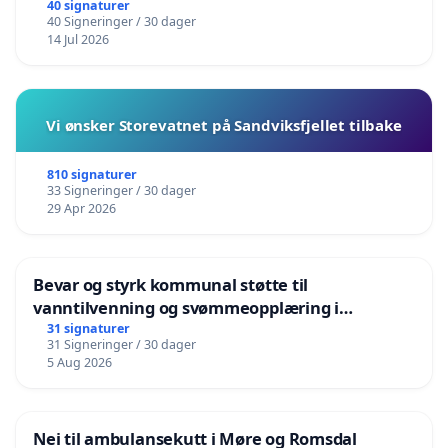
40 signaturer
40 Signeringer / 30 dager
14 Jul 2026
Vi ønsker Storevatnet på Sandviksfjellet tilbake
810 signaturer
33 Signeringer / 30 dager
29 Apr 2026
Bevar og styrk kommunal støtte til
vanntilvenning og svømmeopplæring i
barnehagene i Haugesund
31 signaturer
31 Signeringer / 30 dager
5 Aug 2026
Nei til ambulansekutt i Møre og Romsdal