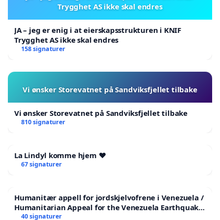
Trygghet AS ikke skal endres
JA – jeg er enig i at eierskapsstrukturen i KNIF
Trygghet AS ikke skal endres
158 signaturer
Vi ønsker Storevatnet på Sandviksfjellet tilbake
Vi ønsker Storevatnet på Sandviksfjellet tilbake
810 signaturer
La Lindyl komme hjem ❤️
67 signaturer
Humanitær appell for jordskjelvofrene i Venezuela /
Humanitarian Appeal for the Venezuela Earthquake
Victims
40 signaturer