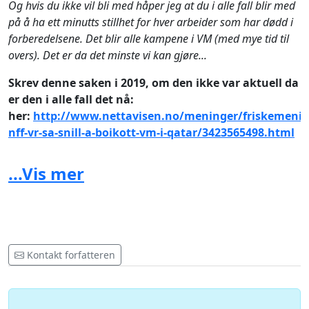
Og hvis du ikke vil bli med håper jeg at du i alle fall blir med
på å ha ett minutts stillhet for hver arbeider som har dødd i
forberedelsene. Det blir alle kampene i VM (med mye tid til
overs). Det er da det minste vi kan gjøre...
Skrev denne saken i 2019, om den ikke var aktuell da
er den i alle fall det nå:
her:
http://www.nettavisen.no/meninger/friskemenin
nff-vr-sa-snill-a-boikott-vm-i-qatar/3423565498.html
...Vis mer
Kontakt forfatteren