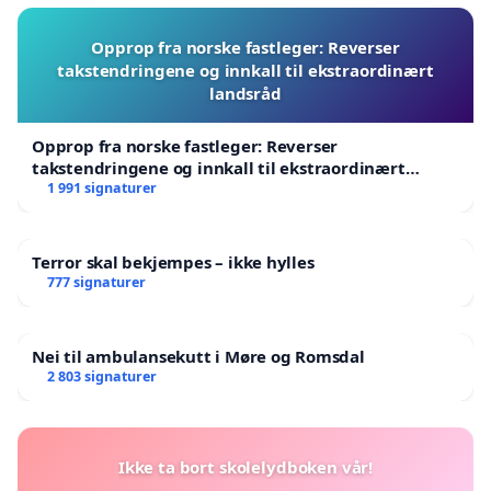
Opprop fra norske fastleger: Reverser
takstendringene og innkall til ekstraordinært
landsråd
Opprop fra norske fastleger: Reverser
takstendringene og innkall til ekstraordinært
landsråd
1 991 signaturer
Terror skal bekjempes – ikke hylles
777 signaturer
Nei til ambulansekutt i Møre og Romsdal
2 803 signaturer
Ikke ta bort skolelydboken vår!