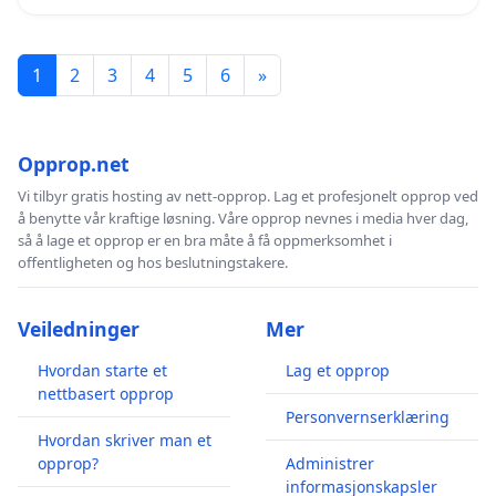
1
2
3
4
5
6
»
Opprop.net
Vi tilbyr gratis hosting av nett-opprop. Lag et profesjonelt opprop ved
å benytte vår kraftige løsning. Våre opprop nevnes i media hver dag,
så å lage et opprop er en bra måte å få oppmerksomhet i
offentligheten og hos beslutningstakere.
Veiledninger
Mer
Hvordan starte et
Lag et opprop
nettbasert opprop
Personvernserklæring
Hvordan skriver man et
opprop?
Administrer
informasjonskapsler