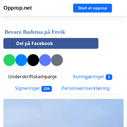
Opprop.net
Start et opprop
Bevare Badstua på Fevik
Del på Facebook
Underskriftskampanje
Kunngjøringer
2
Signeringer
Personvernserklæring
334