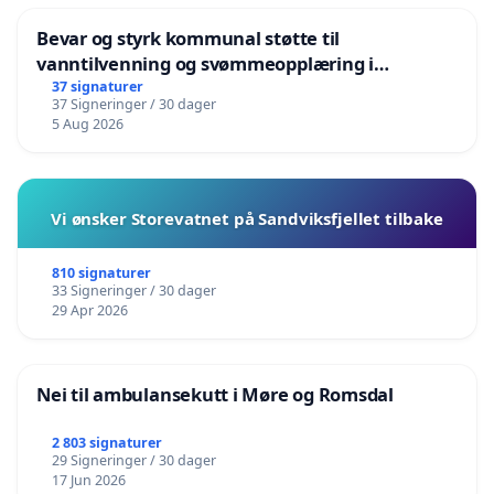
Bevar og styrk kommunal støtte til
vanntilvenning og svømmeopplæring i
barnehagene i Haugesund
37 signaturer
37 Signeringer / 30 dager
5 Aug 2026
Vi ønsker Storevatnet på Sandviksfjellet tilbake
810 signaturer
33 Signeringer / 30 dager
29 Apr 2026
Nei til ambulansekutt i Møre og Romsdal
2 803 signaturer
29 Signeringer / 30 dager
17 Jun 2026