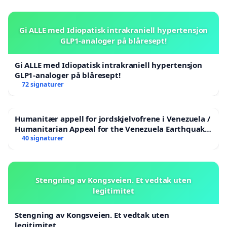
Gi ALLE med Idiopatisk intrakraniell hypertensjon
GLP1-analoger på blåresept!
Gi ALLE med Idiopatisk intrakraniell hypertensjon
GLP1-analoger på blåresept!
72 signaturer
Humanitær appell for jordskjelvofrene i Venezuela /
Humanitarian Appeal for the Venezuela Earthquake
Victims
40 signaturer
Stengning av Kongsveien. Et vedtak uten
legitimitet
Stengning av Kongsveien. Et vedtak uten
legitimitet