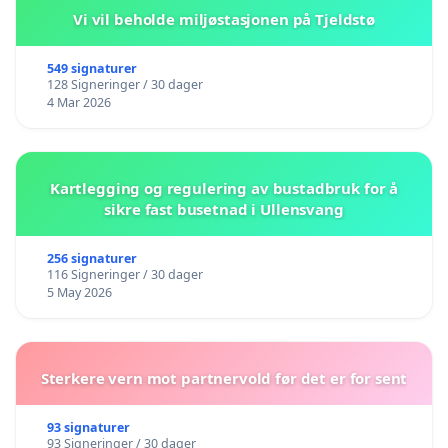
Vi vil beholde miljøstasjonen på Tjeldstø
549 signaturer
128 Signeringer / 30 dager
4 Mar 2026
Kartlegging og regulering av bustadbruk for å
sikre fast busetnad i Ullensvang
256 signaturer
116 Signeringer / 30 dager
5 May 2026
Sterkere vern mot partnervold før det er for sent
93 signaturer
93 Signeringer / 30 dager