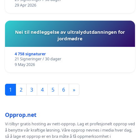
29 Apr 2026
Nei til nedleggelse av ultralydutdanningen for
jordmødre
4 758 signaturer
21 Signeringer / 30 dager
9 May 2026
1
2
3
4
5
6
»
Opprop.net
Vi tilbyr gratis hosting av nett-opprop. Lag et profesjonelt opprop ved
å benytte vår kraftige løsning. Våre opprop nevnes i media hver dag,
så å lage et opprop er en bra måte å få oppmerksomhet i