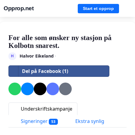
Opprop.net
Start et opprop
For alle som ønsker ny stasjon på
Kolbotn snarest.
Halvor Eikeland
·
H
Del på Facebook (1)
Underskriftskampanje
Signeringer
Ekstra synlig
53