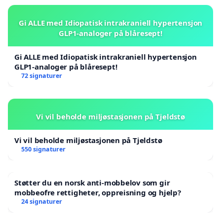
Gi ALLE med Idiopatisk intrakraniell hypertensjon
GLP1-analoger på blåresept!
Gi ALLE med Idiopatisk intrakraniell hypertensjon
GLP1-analoger på blåresept!
72 signaturer
Vi vil beholde miljøstasjonen på Tjeldstø
Vi vil beholde miljøstasjonen på Tjeldstø
550 signaturer
Støtter du en norsk anti-mobbelov som gir
mobbeofre rettigheter, oppreisning og hjelp?
24 signaturer