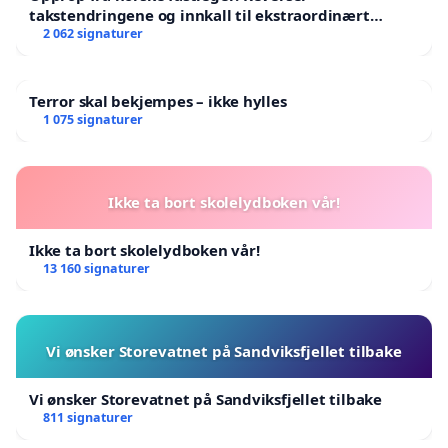
takstendringene og innkall til ekstraordinært
landsråd
2 062 signaturer
Terror skal bekjempes – ikke hylles
1 075 signaturer
Ikke ta bort skolelydboken vår!
Ikke ta bort skolelydboken vår!
13 160 signaturer
Vi ønsker Storevatnet på Sandviksfjellet tilbake
Vi ønsker Storevatnet på Sandviksfjellet tilbake
811 signaturer