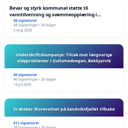
Bevar og styrk kommunal støtte til
vanntilvenning og svømmeopplæring i
barnehagene i Haugesund
48 signaturer
48 Signeringer / 30 dager
5 Aug 2026
Underskriftskampanje: Tiltak mot langvarige
støyproblemer i Gullsmedvegen, Bekkjarvik
40 signaturer
40 Signeringer / 30 dager
14 Jul 2026
Vi ønsker Storevatnet på Sandviksfjellet tilbake
811 signaturer
29 Signeringer / 30 dager