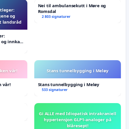
Nei til ambulansekutt i Møre og
tleger:
Romsdal
gene og
2 803 signaturer
t landsråd
er:
 og innkall
åd
oken vår!
Stans tunnelbygging i Meløy
 vår!
Stans tunnelbygging i Meløy
533 signaturer
Gi ALLE med Idiopatisk intrakraniell
hypertensjon GLP1-analoger på
blåresept!