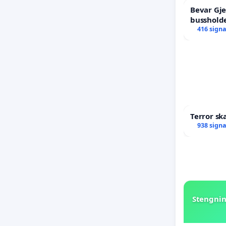
Bevar Gj
bussholde
416 sign
Terror sk
938 sign
Stengnin