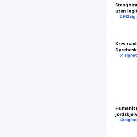
Stengning
uten legi
2 942 sig
Krev uav
Dyrebesk
61 signa
Humanitæ
jordskjel
Humanita
40 signa
Venezuel