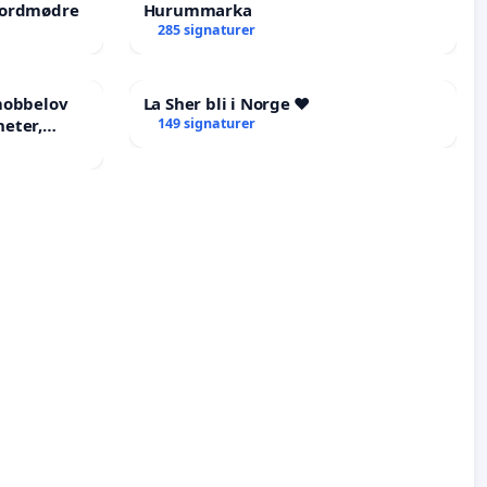
jordmødre
Hurummarka
285 signaturer
-mobbelov
La Sher bli i Norge ❤️
heter,
149 signaturer