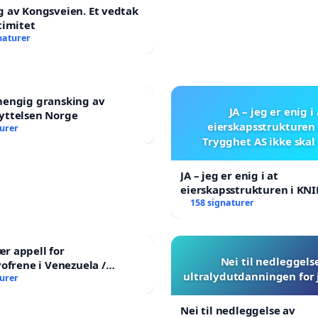
 av Kongsveien. Et vedtak
timitet
naturer
hengig gransking av
JA – jeg er enig i
yttelsen Norge
eierskapsstrukturen 
turer
Trygghet AS ikke skal
JA – jeg er enig i at
eierskapsstrukturen i KNI
AS ikke skal endres
158 signaturer
r appell for
Nei til nedleggels
vofrene i Venezuela /
ultralydutdanningen for
rian Appeal for the
turer
a Earthquake Victims
Nei til nedleggelse av