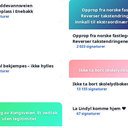
eddevannsveien
Opprop fra norske fas
plass i Enebakk
Reverser takstendrin
aturer
innkall til ekstraordinær
Opprop fra norske fastleg
Reverser takstendringene
til ekstraordinært landsr
2 023 signaturer
al bekjempes – ikke hylles
Ikke ta bort skolelydb
aturer
Ikke ta bort skolelydboken
13 155 signaturer
La Lindyl komme hjem ❤️
g av Kongsveien. Et vedtak
67 signaturer
uten legitimitet