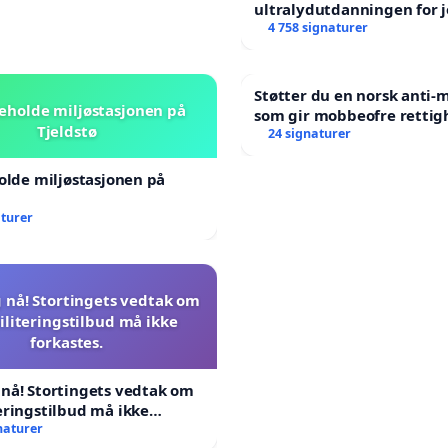
ultralydutdanningen for 
4 758 signaturer
Støtter du en norsk anti
beholde miljøstasjonen på
som gir mobbeofre rettig
Tjeldstø
oppreisning og hjelp?
24 signaturer
holde miljøstasjonen på
aturer
 nå! Stortingets vedtak om
iliteringstilbud må ikke
forkastes.
nå! Stortingets vedtak om
eringstilbud må ikke
.
naturer