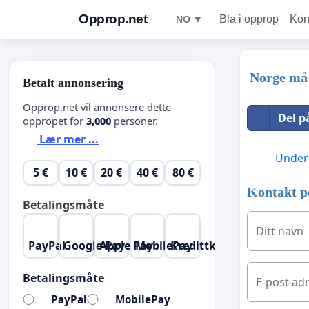
Opprop.net
Bla i opprop
Kon
NO ▼
Norge må 
Betalt annonsering
Opprop.net vil annonsere dette
Del p
oppropet for
3,000
personer.
Lær mer ...
Unders
5 €
10 €
20 €
40 €
80 €
Kontakt p
Betalingsmåte
Ditt navn
PayPal
Google Pay
Apple Pay
MobilePay
Kredittkort
Betalingsmåte
E-post ad
PayPal
MobilePay