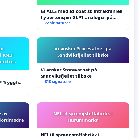
Gi ALLE med Idiopatisk intrakraniell
hypertensjon GLP1-analoger på
blåresept!
72 signaturer
 at
Vi ønsker Storevatnet på
i KNIF
Sandviksfjellet tilbake
 endres
Vi ønsker Storevatnet på
Sandviksfjellet tilbake
810 signaturer
F Trygghet
e av
NEI til sprengstoffabrikk i
 jordmødre
Hurummarka
NEI til sprengstoffabrikk i