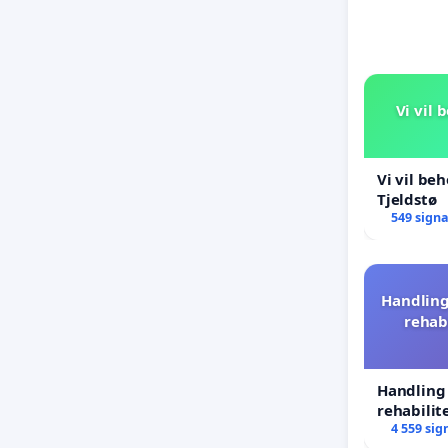
Vi vil 
Vi vil be
Tjeldstø
549 sign
Handling
rehab
Handling 
rehabilit
forkastes
4 559 sig