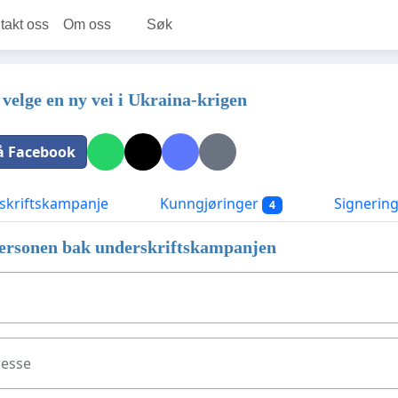
takt oss
Om oss
Søk
velge en ny vei i Ukraina-krigen
å Facebook
kriftskampanje
Kunngjøringer
Signerin
4
ersonen bak underskriftskampanjen
resse