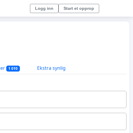
Logg inn
Start et opprop
ger
Ekstra synlig
1 010