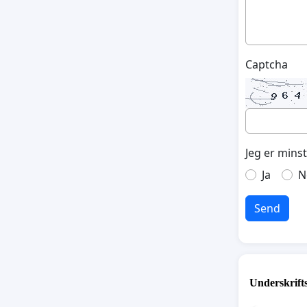
Captcha
Jeg er mins
Ja
N
Send
Underskrift