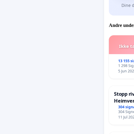
Dine d
Andre under
Ikke t
13 155 s
1 298 Si
5 Jun 20
Stopp ri
Heimver
304 sign
304 Sign
11 Jul 20