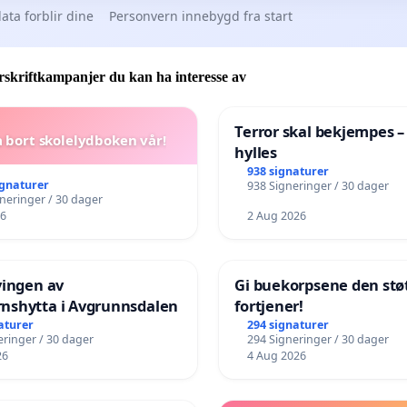
ata forblir dine
Personvern innebygd fra start
skriftkampanjer du kan ha interesse av
Terror skal bekjempes –
a bort skolelydboken vår!
hylles
938 signaturer
ignaturer
938 Signeringer / 30 dager
gneringer / 30 dager
26
2 Aug 2026
vingen av
Gi buekorpsene den stø
nshytta i Avgrunnsdalen
fortjener!
aturer
294 signaturer
eringer / 30 dager
294 Signeringer / 30 dager
26
4 Aug 2026