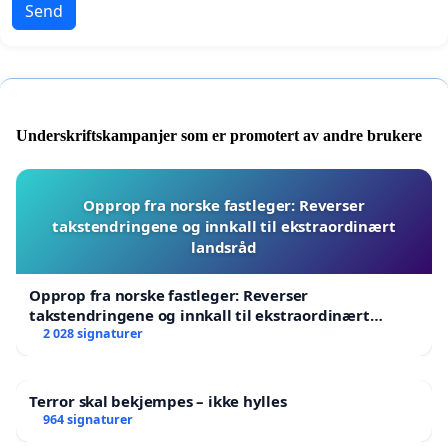
Send
Underskriftskampanjer som er promotert av andre brukere
Opprop fra norske fastleger: Reverser
takstendringene og innkall til ekstraordinært
landsråd
Opprop fra norske fastleger: Reverser
takstendringene og innkall til ekstraordinært
landsråd
2 028 signaturer
Terror skal bekjempes – ikke hylles
964 signaturer