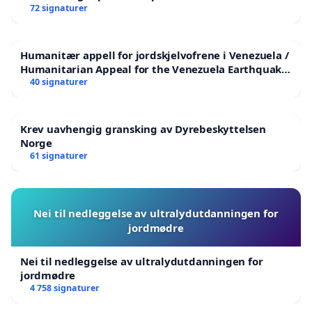
72 signaturer
Humanitær appell for jordskjelvofrene i Venezuela /
Humanitarian Appeal for the Venezuela Earthquake
Victims
40 signaturer
Krev uavhengig gransking av Dyrebeskyttelsen
Norge
61 signaturer
Nei til nedleggelse av ultralydutdanningen for
jordmødre
Nei til nedleggelse av ultralydutdanningen for
jordmødre
4 758 signaturer