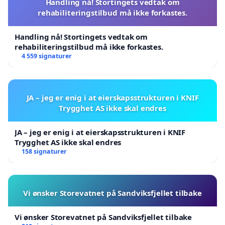
Handling nå! Stortingets vedtak om
rehabiliteringstilbud må ikke forkastes.
Handling nå! Stortingets vedtak om
rehabiliteringstilbud må ikke forkastes.
4 559 signaturer
JA – jeg er enig i at eierskapsstrukturen i KNIF
Trygghet AS ikke skal endres
JA – jeg er enig i at eierskapsstrukturen i KNIF
Trygghet AS ikke skal endres
158 signaturer
Vi ønsker Storevatnet på Sandviksfjellet tilbake
Vi ønsker Storevatnet på Sandviksfjellet tilbake