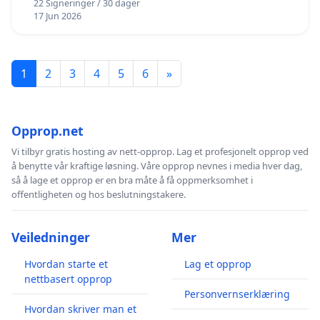
22 Signeringer / 30 dager
17 Jun 2026
1
2
3
4
5
6
»
Opprop.net
Vi tilbyr gratis hosting av nett-opprop. Lag et profesjonelt opprop ved
å benytte vår kraftige løsning. Våre opprop nevnes i media hver dag,
så å lage et opprop er en bra måte å få oppmerksomhet i
offentligheten og hos beslutningstakere.
Veiledninger
Mer
Hvordan starte et
Lag et opprop
nettbasert opprop
Personvernserklæring
Hvordan skriver man et