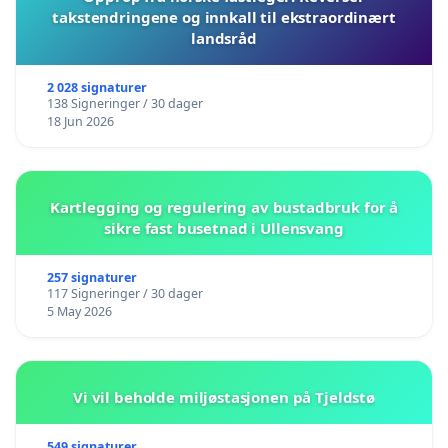
takstendringene og innkall til ekstraordinært
landsråd
2 028 signaturer
138 Signeringer / 30 dager
18 Jun 2026
Kartlegging og regulering av bustadbruk for å
sikre fast busetnad i Ullensvang
257 signaturer
117 Signeringer / 30 dager
5 May 2026
Vi vil beholde miljøstasjonen på Tjeldstø
549 signaturer