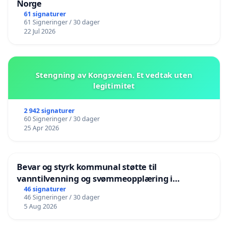
Norge
61 signaturer
61 Signeringer / 30 dager
22 Jul 2026
Stengning av Kongsveien. Et vedtak uten
legitimitet
2 942 signaturer
60 Signeringer / 30 dager
25 Apr 2026
Bevar og styrk kommunal støtte til
vanntilvenning og svømmeopplæring i
barnehagene i Haugesund
46 signaturer
46 Signeringer / 30 dager
5 Aug 2026