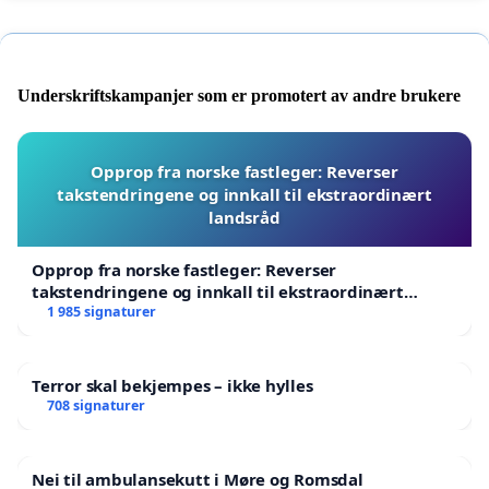
Underskriftskampanjer som er promotert av andre brukere
Opprop fra norske fastleger: Reverser
takstendringene og innkall til ekstraordinært
landsråd
Opprop fra norske fastleger: Reverser
takstendringene og innkall til ekstraordinært
landsråd
1 985 signaturer
Terror skal bekjempes – ikke hylles
708 signaturer
Nei til ambulansekutt i Møre og Romsdal