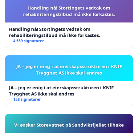
Handling nå! Stortingets vedtak om
rehabiliteringstilbud må ikke forkastes.
Handling nå! Stortingets vedtak om
rehabiliteringstilbud må ikke forkastes.
4 559 signaturer
JA – jeg er enig i at eierskapsstrukturen i KNIF
Trygghet AS ikke skal endres
JA – jeg er enig i at eierskapsstrukturen i KNIF
Trygghet AS ikke skal endres
158 signaturer
Vi ønsker Storevatnet på Sandviksfjellet tilbake