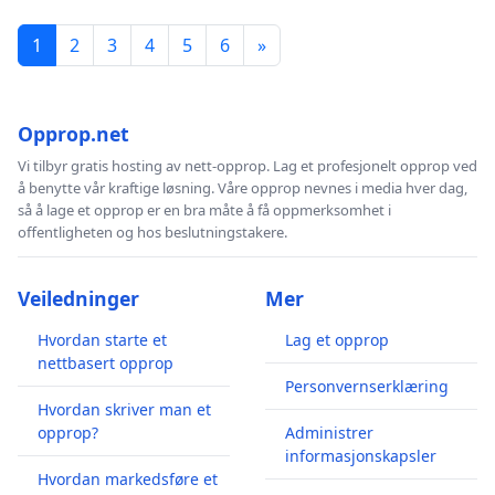
1
2
3
4
5
6
»
Opprop.net
Vi tilbyr gratis hosting av nett-opprop. Lag et profesjonelt opprop ved
å benytte vår kraftige løsning. Våre opprop nevnes i media hver dag,
så å lage et opprop er en bra måte å få oppmerksomhet i
offentligheten og hos beslutningstakere.
Veiledninger
Mer
Hvordan starte et
Lag et opprop
nettbasert opprop
Personvernserklæring
Hvordan skriver man et
opprop?
Administrer
informasjonskapsler
Hvordan markedsføre et