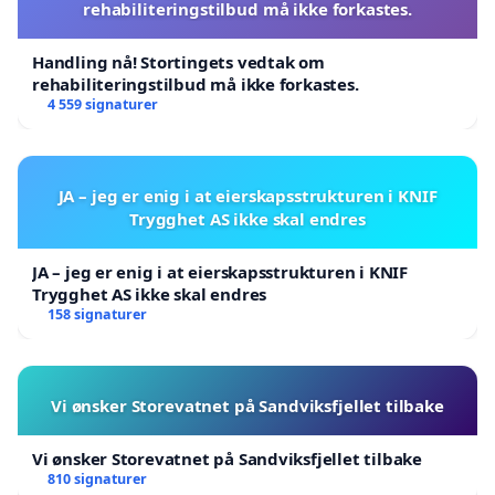
rehabiliteringstilbud må ikke forkastes.
Handling nå! Stortingets vedtak om
rehabiliteringstilbud må ikke forkastes.
4 559 signaturer
JA – jeg er enig i at eierskapsstrukturen i KNIF
Trygghet AS ikke skal endres
JA – jeg er enig i at eierskapsstrukturen i KNIF
Trygghet AS ikke skal endres
158 signaturer
Vi ønsker Storevatnet på Sandviksfjellet tilbake
Vi ønsker Storevatnet på Sandviksfjellet tilbake
810 signaturer