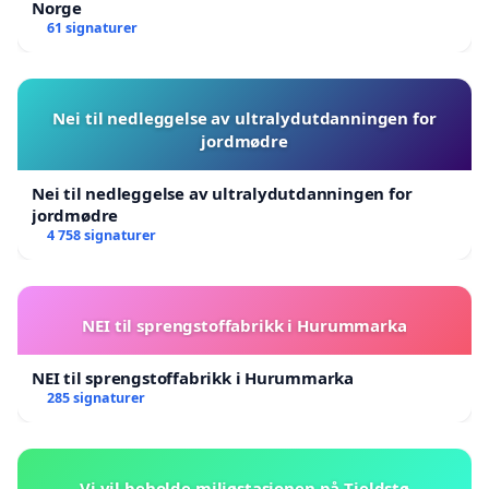
Norge
61 signaturer
Nei til nedleggelse av ultralydutdanningen for
jordmødre
Nei til nedleggelse av ultralydutdanningen for
jordmødre
4 758 signaturer
NEI til sprengstoffabrikk i Hurummarka
NEI til sprengstoffabrikk i Hurummarka
285 signaturer
Vi vil beholde miljøstasjonen på Tjeldstø