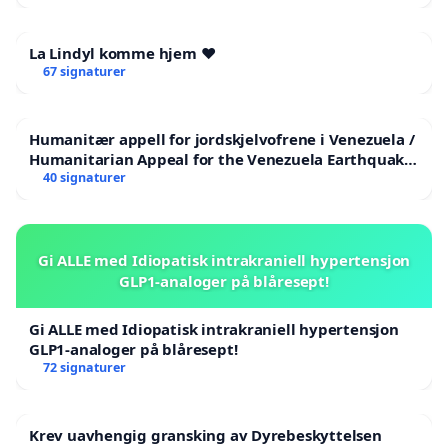
La Lindyl komme hjem ❤️
67 signaturer
Humanitær appell for jordskjelvofrene i Venezuela /
Humanitarian Appeal for the Venezuela Earthquake
Victims
40 signaturer
Gi ALLE med Idiopatisk intrakraniell hypertensjon
GLP1-analoger på blåresept!
Gi ALLE med Idiopatisk intrakraniell hypertensjon
GLP1-analoger på blåresept!
72 signaturer
Krev uavhengig gransking av Dyrebeskyttelsen