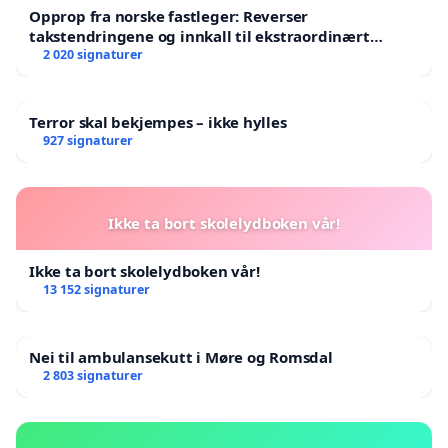
inkluderende frivillig sektor over hele landet. Vi ber
Opprop fra norske fastleger: Reverser
derfor om at kundeutbytte fra sparebankenes
takstendringene og innkall til ekstraordinært
landsråd
2 020 signaturer
grunnfondskapital avvikles i tråd med de faglige
anbefalingene fra sparebankutvalget (NOU
2024:22) og Finanstilsynet.
Terror skal bekjempes – ikke hylles
927 signaturer
Ikke ta bort skolelydboken vår!
Ikke ta bort skolelydboken vår!
13 152 signaturer
Nei til ambulansekutt i Møre og Romsdal
2 803 signaturer