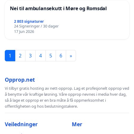
Nei til ambulansekutt i Møre og Romsdal
2 803 signaturer
24 Signeringer / 30 dager
17 Jun 2026
1
2
3
4
5
6
»
Opprop.net
Vi tilbyr gratis hosting av nett-opprop. Lag et profesjonelt opprop ved
å benytte vår kraftige løsning. Våre opprop nevnes i media hver dag,
så å lage et opprop er en bra måte å få oppmerksomhet i
offentligheten og hos beslutningstakere.
Veiledninger
Mer