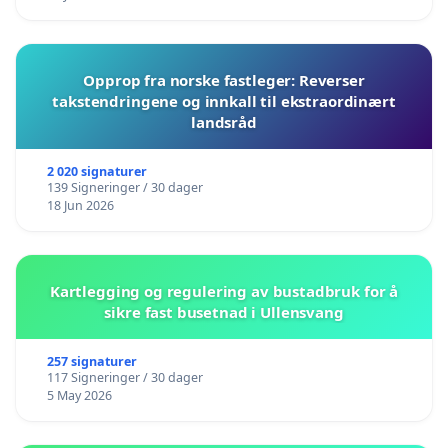
Opprop fra norske fastleger: Reverser
takstendringene og innkall til ekstraordinært
landsråd
2 020 signaturer
139 Signeringer / 30 dager
18 Jun 2026
Kartlegging og regulering av bustadbruk for å
sikre fast busetnad i Ullensvang
257 signaturer
117 Signeringer / 30 dager
5 May 2026