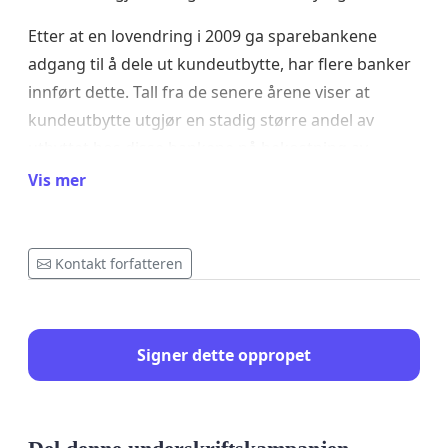
Etter at en lovendring i 2009 ga sparebankene
adgang til å dele ut kundeutbytte, har flere banker
innført dette. Tall fra de senere årene viser at
kundeutbytte utgjør en stadig større andel av
utbyttet hos disse bankene på bekostning av
andelen som deles ut i gaver.
Vis mer
Én krone til frivilligheten gir tre kroner tilbake til
Kontakt forfatteren
samfunnet
Ifølge rapporten «Samfunnsøkonomisk verdi av
Signer dette oppropet
sparebanknæringens bidrag til allmennyttige
formål» fra Menon Economics ble det delt ut fire
milliarder i samfunnsutbytte til idrett, kultur, barn