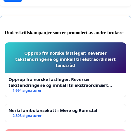
Underskriftskampanjer som er promotert av andre brukere
Opprop fra norske fastleger: Reverser
takstendringene og innkall til ekstraordinært
landsråd
Opprop fra norske fastleger: Reverser
takstendringene og innkall til ekstraordinært
landsråd
1 994 signaturer
Nei til ambulansekutt i Møre og Romsdal
2 803 signaturer