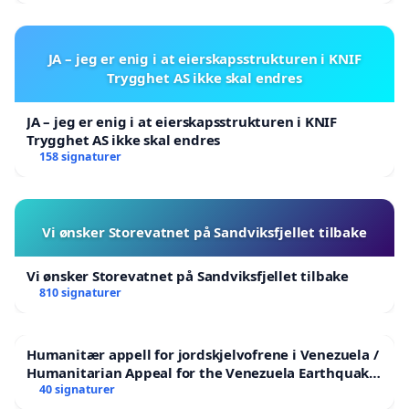
JA – jeg er enig i at eierskapsstrukturen i KNIF
Trygghet AS ikke skal endres
JA – jeg er enig i at eierskapsstrukturen i KNIF
Trygghet AS ikke skal endres
158 signaturer
Vi ønsker Storevatnet på Sandviksfjellet tilbake
Vi ønsker Storevatnet på Sandviksfjellet tilbake
810 signaturer
Humanitær appell for jordskjelvofrene i Venezuela /
Humanitarian Appeal for the Venezuela Earthquake
Victims
40 signaturer