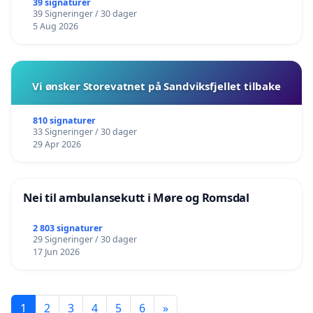
barnehagene i Haugesund
39 signaturer
39 Signeringer / 30 dager
5 Aug 2026
Vi ønsker Storevatnet på Sandviksfjellet tilbake
810 signaturer
33 Signeringer / 30 dager
29 Apr 2026
Nei til ambulansekutt i Møre og Romsdal
2 803 signaturer
29 Signeringer / 30 dager
17 Jun 2026
1
2
3
4
5
6
»