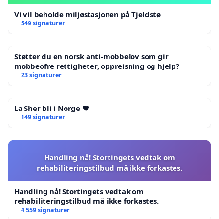
Vi vil beholde miljøstasjonen på Tjeldstø
549 signaturer
Støtter du en norsk anti-mobbelov som gir
mobbeofre rettigheter, oppreisning og hjelp?
23 signaturer
La Sher bli i Norge ❤️
149 signaturer
Handling nå! Stortingets vedtak om
rehabiliteringstilbud må ikke forkastes.
Handling nå! Stortingets vedtak om
rehabiliteringstilbud må ikke forkastes.
4 559 signaturer