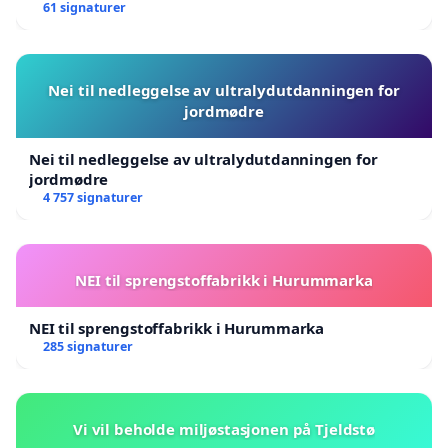
61 signaturer
Nei til nedleggelse av ultralydutdanningen for
jordmødre
Nei til nedleggelse av ultralydutdanningen for
jordmødre
4 757 signaturer
NEI til sprengstoffabrikk i Hurummarka
NEI til sprengstoffabrikk i Hurummarka
285 signaturer
Vi vil beholde miljøstasjonen på Tjeldstø