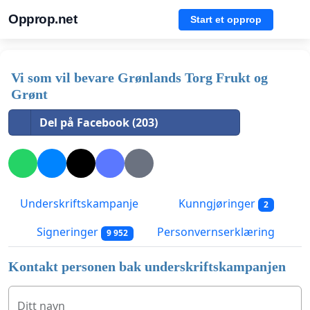
Opprop.net
Start et opprop
Vi som vil bevare Grønlands Torg Frukt og
Grønt
Del på Facebook (203)
Underskriftskampanje
Kunngjøringer
2
Signeringer
Personvernserklæring
9 952
Kontakt personen bak underskriftskampanjen
Ditt navn