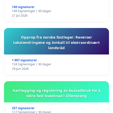
149 signaturer
149 Signeringer / 30 dager
21 Jul 2026
Opprop fra norske fastleger: Reverser
takstendringene og innkall til ekstraordinært
landsråd
1 997 signaturer
124 Signeringer / 30 dager
18 Jun 2026
Kartlegging og regulering av bustadbruk for å
sikre fast busetnad i Ullensvang
257 signaturer
117 Signeringer / 30 dager