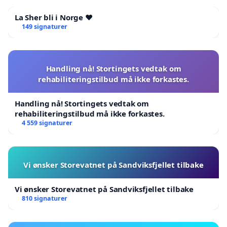
La Sher bli i Norge ❤️
149 signaturer
Handling nå! Stortingets vedtak om
rehabiliteringstilbud må ikke forkastes.
Handling nå! Stortingets vedtak om
rehabiliteringstilbud må ikke forkastes.
4 559 signaturer
Vi ønsker Storevatnet på Sandviksfjellet tilbake
Vi ønsker Storevatnet på Sandviksfjellet tilbake
810 signaturer