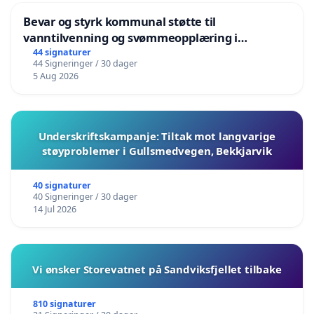
Bevar og styrk kommunal støtte til
vanntilvenning og svømmeopplæring i
barnehagene i Haugesund
44 signaturer
44 Signeringer / 30 dager
5 Aug 2026
Underskriftskampanje: Tiltak mot langvarige
støyproblemer i Gullsmedvegen, Bekkjarvik
40 signaturer
40 Signeringer / 30 dager
14 Jul 2026
Vi ønsker Storevatnet på Sandviksfjellet tilbake
810 signaturer