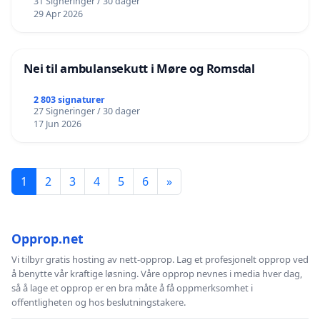
31 Signeringer / 30 dager
29 Apr 2026
Nei til ambulansekutt i Møre og Romsdal
2 803 signaturer
27 Signeringer / 30 dager
17 Jun 2026
1
2
3
4
5
6
»
Opprop.net
Vi tilbyr gratis hosting av nett-opprop. Lag et profesjonelt opprop ved
å benytte vår kraftige løsning. Våre opprop nevnes i media hver dag,
så å lage et opprop er en bra måte å få oppmerksomhet i
offentligheten og hos beslutningstakere.