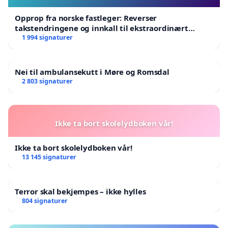
Opprop fra norske fastleger: Reverser
takstendringene og innkall til ekstraordinært
landsråd
1 994 signaturer
Nei til ambulansekutt i Møre og Romsdal
2 803 signaturer
Ikke ta bort skolelydboken vår!
Ikke ta bort skolelydboken vår!
13 145 signaturer
Terror skal bekjempes – ikke hylles
804 signaturer