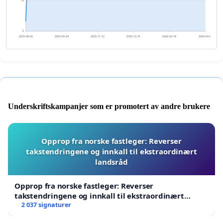
73
0
2025-08-06
2025-09-24
2025-11-12
2025-12-31
2026-02-18
2026-04-08
Underskriftskampanjer som er promotert av andre brukere
Opprop fra norske fastleger: Reverser
takstendringene og innkall til ekstraordinært
landsråd
Opprop fra norske fastleger: Reverser
takstendringene og innkall til ekstraordinært
landsråd
2 037 signaturer