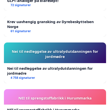
GLP1-analoger på blåresept!
72 signaturer
Krev uavhengig gransking av Dyrebeskyttelsen
Norge
61 signaturer
Nei til nedleggelse av ultralydutdanningen for
jordmødre
Nei til nedleggelse av ultralydutdanningen for
jordmødre
4 758 signaturer
NEI til sprengstoffabrikk i Hurummarka
NEI til sprengstoffabrikk i Hurummarka