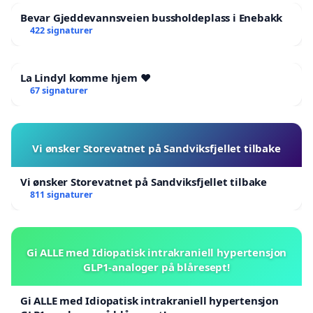
Bevar Gjeddevannsveien bussholdeplass i Enebakk
422 signaturer
La Lindyl komme hjem ❤️
67 signaturer
Vi ønsker Storevatnet på Sandviksfjellet tilbake
Vi ønsker Storevatnet på Sandviksfjellet tilbake
811 signaturer
Gi ALLE med Idiopatisk intrakraniell hypertensjon
GLP1-analoger på blåresept!
Gi ALLE med Idiopatisk intrakraniell hypertensjon