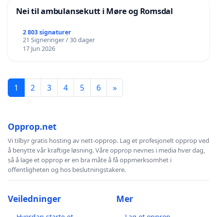
Nei til ambulansekutt i Møre og Romsdal
2 803 signaturer
21 Signeringer / 30 dager
17 Jun 2026
1
2
3
4
5
6
»
Opprop.net
Vi tilbyr gratis hosting av nett-opprop. Lag et profesjonelt opprop ved
å benytte vår kraftige løsning. Våre opprop nevnes i media hver dag,
så å lage et opprop er en bra måte å få oppmerksomhet i
offentligheten og hos beslutningstakere.
Veiledninger
Mer
Hvordan starte et
Lag et opprop