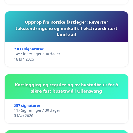
Opprop fra norske fastleger: Reverser
takstendringene og innkall til ekstraordinært
landsråd
2 037 signaturer
145 Signeringer / 30 dager
18 Jun 2026
Kartlegging og regulering av bustadbruk for å
sikre fast busetnad i Ullensvang
257 signaturer
117 Signeringer / 30 dager
5 May 2026