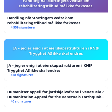
Handling nå! Stortingets vedtak om
rehabiliteringstilbud må ikke forkastes.
Handling nå! Stortingets vedtak om
rehabiliteringstilbud må ikke forkastes.
4 559 signaturer
JA – jeg er enig i at eierskapsstrukturen i KNIF
Trygghet AS ikke skal endres
JA – jeg er enig i at eierskapsstrukturen i KNIF
Trygghet AS ikke skal endres
158 signaturer
Humanitær appell for jordskjelvofrene i Venezuela /
Humanitarian Appeal for the Venezuela Earthquake
Victims
40 signaturer