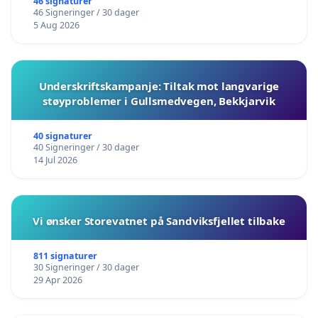
barnehagene i Haugesund
46 signaturer
46 Signeringer / 30 dager
5 Aug 2026
Underskriftskampanje: Tiltak mot langvarige
støyproblemer i Gullsmedvegen, Bekkjarvik
40 signaturer
40 Signeringer / 30 dager
14 Jul 2026
Vi ønsker Storevatnet på Sandviksfjellet tilbake
811 signaturer
30 Signeringer / 30 dager
29 Apr 2026