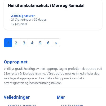
Nei til ambulansekutt i Møre og Romsdal
2 803 signaturer
21 Signeringer / 30 dager
17 Jun 2026
1
2
3
4
5
6
»
Opprop.net
Vi tilbyr gratis hosting av nett-opprop. Lag et profesjonelt opprop ved
å benytte vår kraftige løsning. Våre opprop nevnes i media hver dag,
så å lage et opprop er en bra måte å få oppmerksomhet i
offentligheten og hos beslutningstakere.
Veiledninger
Mer
Hvordan starte et
Lag et opprop