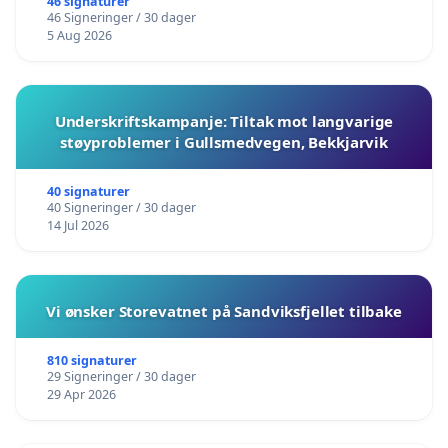
barnehagene i Haugesund
46 signaturer
46 Signeringer / 30 dager
5 Aug 2026
Underskriftskampanje: Tiltak mot langvarige
støyproblemer i Gullsmedvegen, Bekkjarvik
40 signaturer
40 Signeringer / 30 dager
14 Jul 2026
Vi ønsker Storevatnet på Sandviksfjellet tilbake
810 signaturer
29 Signeringer / 30 dager
29 Apr 2026