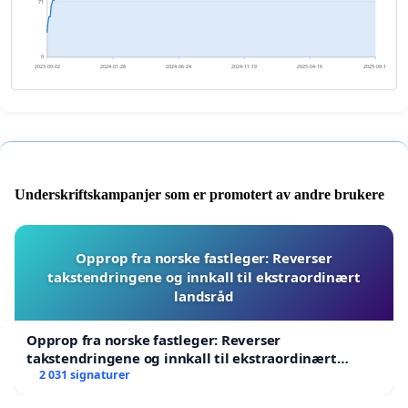
71
0
2023-09-02
2024-01-28
2024-06-24
2024-11-19
2025-04-16
2025-09-11
Underskriftskampanjer som er promotert av andre brukere
Opprop fra norske fastleger: Reverser
takstendringene og innkall til ekstraordinært
landsråd
Opprop fra norske fastleger: Reverser
takstendringene og innkall til ekstraordinært
landsråd
2 031 signaturer