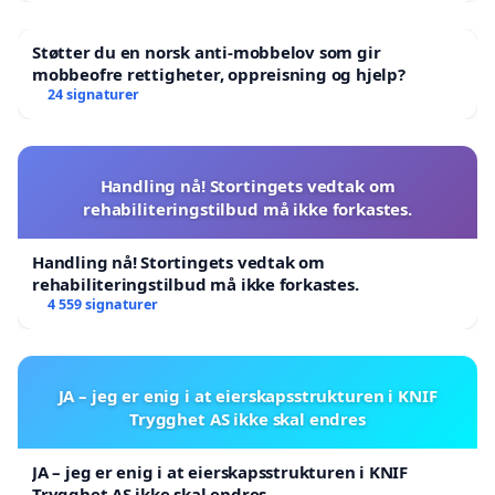
Støtter du en norsk anti-mobbelov som gir
mobbeofre rettigheter, oppreisning og hjelp?
24 signaturer
Handling nå! Stortingets vedtak om
rehabiliteringstilbud må ikke forkastes.
Handling nå! Stortingets vedtak om
rehabiliteringstilbud må ikke forkastes.
4 559 signaturer
JA – jeg er enig i at eierskapsstrukturen i KNIF
Trygghet AS ikke skal endres
JA – jeg er enig i at eierskapsstrukturen i KNIF
Trygghet AS ikke skal endres