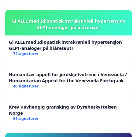
Gi ALLE med Idiopatisk intrakraniell hypertensjon
GLP1-analoger på blåresept!
Gi ALLE med Idiopatisk intrakraniell hypertensjon
GLP1-analoger på blåresept!
72 signaturer
Humanitær appell for jordskjelvofrene i Venezuela /
Humanitarian Appeal for the Venezuela Earthquake
Victims
40 signaturer
Krev uavhengig gransking av Dyrebeskyttelsen
Norge
61 signaturer