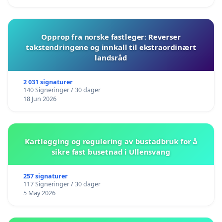
Opprop fra norske fastleger: Reverser
takstendringene og innkall til ekstraordinært
landsråd
2 031 signaturer
140 Signeringer / 30 dager
18 Jun 2026
Kartlegging og regulering av bustadbruk for å
sikre fast busetnad i Ullensvang
257 signaturer
117 Signeringer / 30 dager
5 May 2026