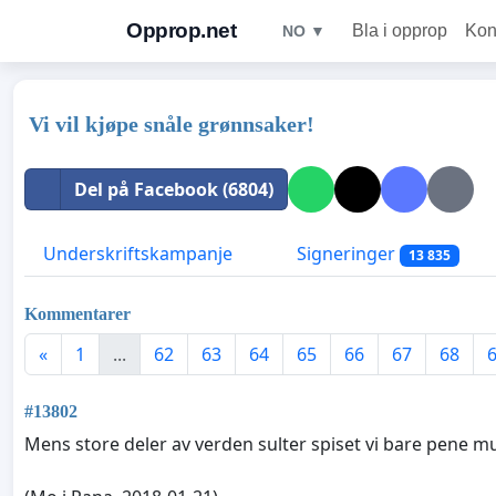
Opprop.net
Bla i opprop
Kon
NO ▼
Vi vil kjøpe snåle grønnsaker!
Del på Facebook (6804)
Underskriftskampanje
Signeringer
13 835
Kommentarer
«
1
...
62
63
64
65
66
67
68
#13802
Mens store deler av verden sulter spiset vi bare pene mu