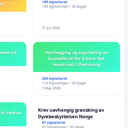
149 signaturer
mi
149 Signeringer / 30 dager
21 Jul 2026
jonen på
Kartlegging og regulering av
bustadbruk for å sikre fast
busetnad i Ullensvang
256 signaturer
116 Signeringer / 30 dager
5 May 2026
Krev uavhengig gransking av
 Et vedtak
Dyrebeskyttelsen Norge
t
61 signaturer
61 Signeringer / 30 dager