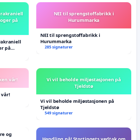
rakraniell
NEI til sprengstoffabrikk i
loger på
Hurummarka
NEI til sprengstoffabrikk i
Hurummarka
rakraniell
285 signaturer
er på
ken vår!
Vi vil beholde miljøstasjonen på
Tjeldstø
 vår!
Vi vil beholde miljøstasjonen på
Tjeldstø
549 signaturer
re og
Handling nå! Stortingets vedtak om