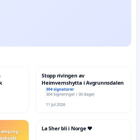
n
Stopp rivingen av
k
Heimvernshytta i Avgrunnsdalen
304 signaturer
304 Signeringer / 30 dager
11 Jul 2026
La Sher bli i Norge ❤️
 camping –
askoski