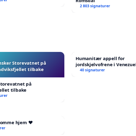
Romsdal
2 803 signaturer
Humanitær appell for
nsker Storevatnet på
jordskjelvofrene i Venezuel
dviksfjellet tilbake
Humanitarian Appeal for t
40 signaturer
Venezuela Earthquake Vic
Storevatnet på
ellet tilbake
urer
 komme hjem ❤️
rer