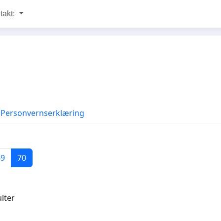
takt:
Personvernserklæring
69
70
lter