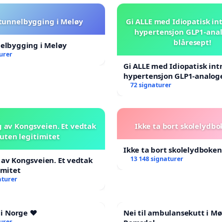
 tunnelbygging i Meløy
Gi ALLE med Idiopatisk int
hypertensjon GLP1-ana
blåresept!
nelbygging i Meløy
urer
Gi ALLE med Idiopatisk int
hypertensjon GLP1-analog
blåresept!
72 signaturer
 av Kongsveien. Et vedtak
Ikke ta bort skolelydbo
uten legitimitet
Ikke ta bort skolelydboken
13 148 signaturer
av Kongsveien. Et vedtak
imitet
aturer
 i Norge ❤️
Nei til ambulansekutt i Mø
urer