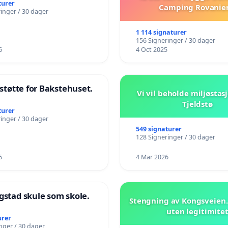
turer
Camping Rovanie
inger / 30 dager
1 114 signaturer
156 Signeringer / 30 dager
6
4 Oct 2025
l støtte for Bakstehuset.
Vi vil beholde miljøstas
Tjeldstø
turer
inger / 30 dager
549 signaturer
128 Signeringer / 30 dager
6
4 Mar 2026
gstad skule som skole.
Stengning av Kongsveien.
uten legitimite
urer
nger / 30 dager