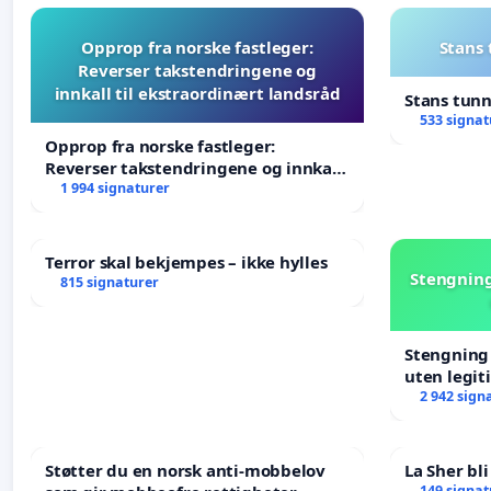
Opprop fra norske fastleger:
Stans
Reverser takstendringene og
innkall til ekstraordinært landsråd
Stans tun
533 signat
Opprop fra norske fastleger:
Reverser takstendringene og innkall
til ekstraordinært landsråd
1 994 signaturer
Terror skal bekjempes – ikke hylles
Stengning
815 signaturer
Stengning 
uten legit
2 942 sign
Støtter du en norsk anti-mobbelov
La Sher bli
149 signat