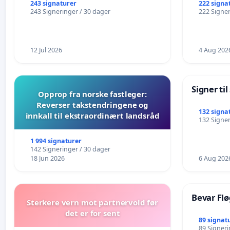
eldre
243 signaturer
222 signa
243 Signeringer / 30 dager
222 Signer
12 Jul 2026
4 Aug 202
Signer ti
Opprop fra norske fastleger:
Reverser takstendringene og
132 signa
innkall til ekstraordinært landsråd
132 Signer
1 994 signaturer
142 Signeringer / 30 dager
18 Jun 2026
6 Aug 202
Bevar Flø
Sterkere vern mot partnervold før
det er for sent
89 signat
89 Signeri