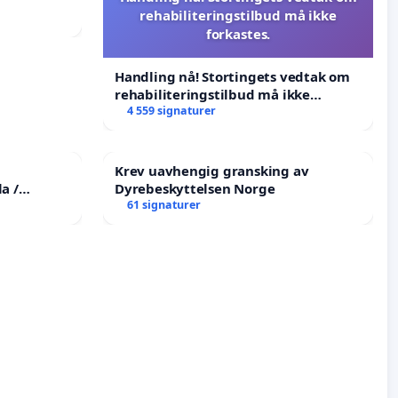
rehabiliteringstilbud må ikke
forkastes.
Handling nå! Stortingets vedtak om
rehabiliteringstilbud må ikke
forkastes.
4 559 signaturer
Krev uavhengig gransking av
a /
Dyrebeskyttelsen Norge
he
61 signaturer
tims