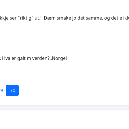
 ikkje ser "riktig" ut.!! Dæm smake jo det samme, og det e ik
r. Hva er galt m verden?..Norge!
69
70