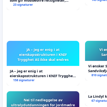
som gir mobbeofre rettigheter,
oppreisning og hjelp?
23 signaturer
JA – jeg er enig i at
Vi ø
eierskapsstrukturen i KNIF
San
Trygghet AS ikke skal endres
Vi ønsker 
Sandviksfj
JA – jeg er enig i at
810 signat
eierskapsstrukturen i KNIF Trygghet
AS ikke skal endres
158 signaturer
La Lindyl
Nei til nedleggelse av
67 signatu
ultralydutdanningen for jordmødre