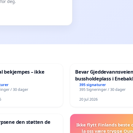
for deg.
al bekjempes – ikke
Bevar Gjeddevannsveie
bussholdeplass i Enebak
turer
395 signaturer
inger / 30 dager
395 Signeringer / 30 dager
6
20 Jul 2026
rpsene den støtten de
Ikke flytt Finlands beste
!
la oss være trygge Oun