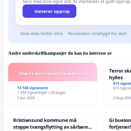
Skriv med dine egne ord. KI utarbeider et godt opprop 
Generer opprop
Dine data forblir dine
Personvern innebygd fra start
Andre underskriftkampanjer du kan ha interesse av
Terror sk
Ikke ta bort skolelydboken vår!
hylles
815 signa
13 148 signaturer
815 Signer
1 354 Signeringer / 30 dager
5 Jun 2026
2 Aug 202
Kristiansund kommune må
Gi bueko
stoppe tvangsflytting av sårbare
fortjener