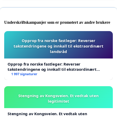
Underskriftskampanjer som er promotert av andre brukere
Opprop fra norske fastleger: Reverser
takstendringene og innkall til ekstraordinært
landsråd
Opprop fra norske fastleger: Reverser
takstendringene og innkall til ekstraordinært
landsråd
1 997 signaturer
Stengning av Kongsveien. Et vedtak uten
legitimitet
Stengning av Kongsveien. Et vedtak uten