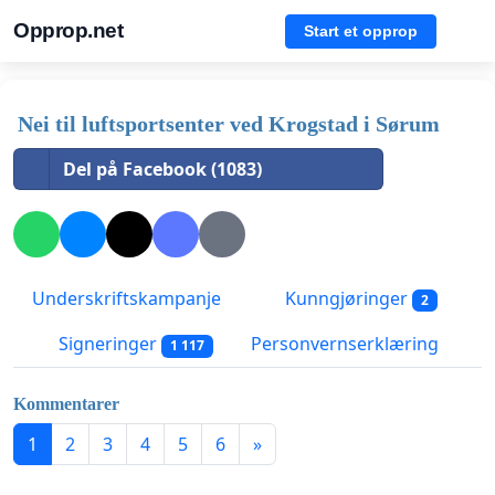
Opprop.net
Start et opprop
Nei til luftsportsenter ved Krogstad i Sørum
Del på Facebook (1083)
Underskriftskampanje
Kunngjøringer
2
Signeringer
Personvernserklæring
1 117
Kommentarer
1
2
3
4
5
6
»