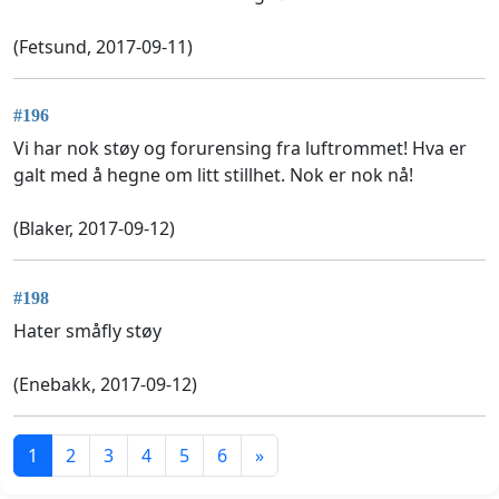
(Fetsund, 2017-09-11)
#196
Vi har nok støy og forurensing fra luftrommet! Hva er
galt med å hegne om litt stillhet. Nok er nok nå!
(Blaker, 2017-09-12)
#198
Hater småfly støy
(Enebakk, 2017-09-12)
1
2
3
4
5
6
»