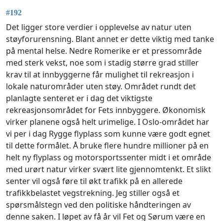
#192
Det ligger store verdier i opplevelse av natur uten
støyforurensning. Blant annet er dette viktig med tanke
på mental helse. Nedre Romerike er et pressområde
med sterk vekst, noe som i stadig større grad stiller
krav til at innbyggerne får mulighet til rekreasjon i
lokale naturområder uten støy. Området rundt det
planlagte senteret er i dag det viktigste
rekreasjonsområdet for Fets innbyggere. Økonomisk
virker planene også helt urimelige. I Oslo-området har
vi per i dag Rygge flyplass som kunne være godt egnet
til dette formålet. Å bruke flere hundre millioner på en
helt ny flyplass og motorsportssenter midt i et område
med urørt natur virker svært lite gjennomtenkt. Et slikt
senter vil også føre til økt trafikk på en allerede
trafikkbelastet vegstrekning. Jeg stiller også et
spørsmålstegn ved den politiske håndteringen av
denne saken. I løpet av få år vil Fet og Sørum være en