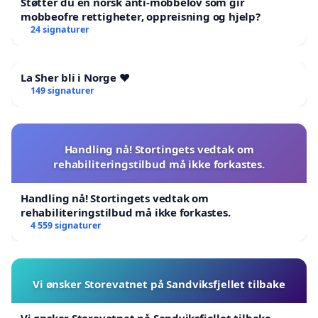
Støtter du en norsk anti-mobbelov som gir
mobbeofre rettigheter, oppreisning og hjelp?
24 signaturer
La Sher bli i Norge ❤️
149 signaturer
Handling nå! Stortingets vedtak om
rehabiliteringstilbud må ikke forkastes.
Handling nå! Stortingets vedtak om
rehabiliteringstilbud må ikke forkastes.
4 559 signaturer
Vi ønsker Storevatnet på Sandviksfjellet tilbake
Vi ønsker Storevatnet på Sandviksfjellet tilbake