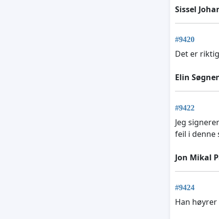
Sissel Joh
#9420
Det er rikti
Elin Søgne
#9422
Jeg signerer
feil i denne
Jon Mikal 
#9424
Han høyrer