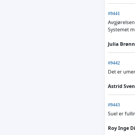
#9441
Avgjørelsen 
Systemet m
Julia Brøn
#9442
Det er umen
Astrid Sve
#9443
Suel er full
Roy Inge 