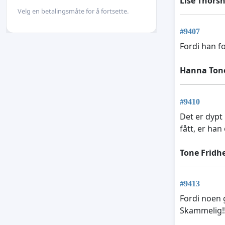
Lise Thors
Velg en betalingsmåte for å fortsette.
#9407
Fordi han fo
Hanna Ton
#9410
Det er dypt 
fått, er han
Tone Fridh
#9413
Fordi noen 
Skammelig!!