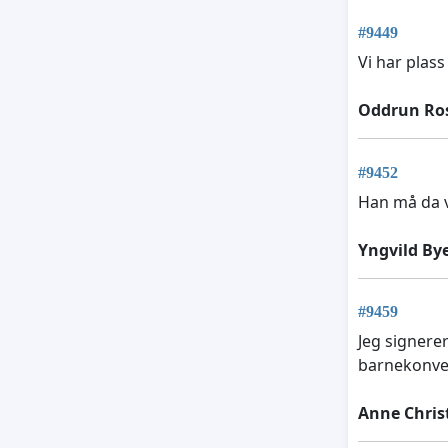
#9449
Vi har plass
Oddrun Ro
#9452
Han må da v
Yngvild By
#9459
Jeg signere
barnekonven
Anne Chris