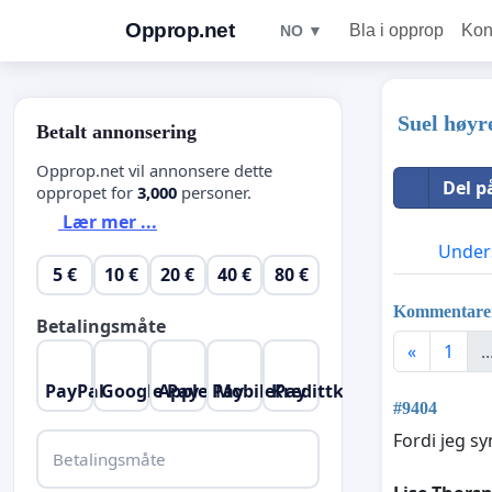
Opprop.net
Bla i opprop
Kon
NO ▼
Suel høyr
Betalt annonsering
Opprop.net vil annonsere dette
Del p
oppropet for
3,000
personer.
Lær mer ...
Unders
5 €
10 €
20 €
40 €
80 €
Kommentare
Betalingsmåte
«
1
..
PayPal
Google Pay
Apple Pay
MobilePay
Kredittkort
#9404
Fordi jeg sy
Betalingsmåte