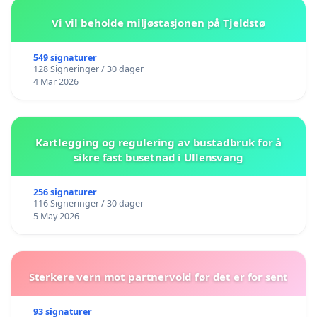
Vi vil beholde miljøstasjonen på Tjeldstø
549 signaturer
128 Signeringer / 30 dager
4 Mar 2026
Kartlegging og regulering av bustadbruk for å
sikre fast busetnad i Ullensvang
256 signaturer
116 Signeringer / 30 dager
5 May 2026
Sterkere vern mot partnervold før det er for sent
93 signaturer