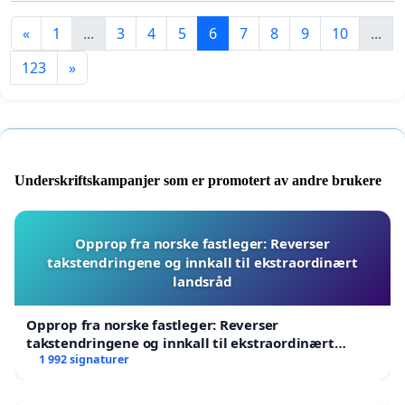
«
1
...
3
4
5
6
7
8
9
10
...
123
»
Underskriftskampanjer som er promotert av andre brukere
Opprop fra norske fastleger: Reverser
takstendringene og innkall til ekstraordinært
landsråd
Opprop fra norske fastleger: Reverser
takstendringene og innkall til ekstraordinært
landsråd
1 992 signaturer