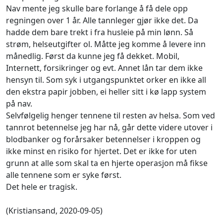
Nav mente jeg skulle bare forlange å få dele opp
regningen over 1 år. Alle tannleger gjør ikke det. Da
hadde dem bare trekt i fra husleie på min lønn. Så
strøm, helseutgifter ol. Måtte jeg komme å levere inn
månedlig. Først da kunne jeg få dekket. Mobil,
Internett, forsikringer og evt. Annet lån tar dem ikke
hensyn til. Som syk i utgangspunktet orker en ikke all
den ekstra papir jobben, ei heller sitt i kø lapp system
på nav.
Selvfølgelig henger tennene til resten av helsa. Som ved
tannrot betennelse jeg har nå, går dette videre utover i
blodbanker og forårsaker betennelser i kroppen og
ikke minst en risiko for hjertet. Det er ikke for uten
grunn at alle som skal ta en hjerte operasjon må fikse
alle tennene som er syke først.
Det hele er tragisk.
(Kristiansand, 2020-09-05)