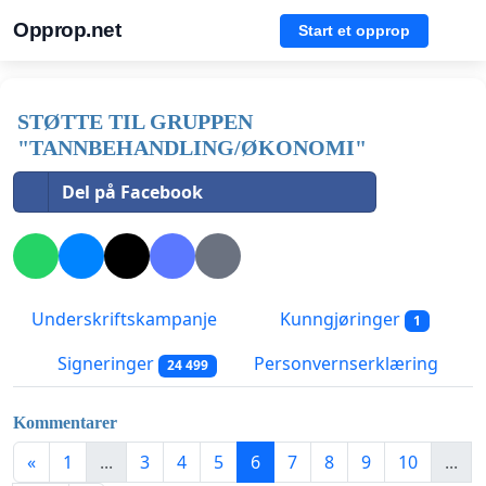
Opprop.net
Start et opprop
STØTTE TIL GRUPPEN
"TANNBEHANDLING/ØKONOMI"
Del på Facebook
Underskriftskampanje
Kunngjøringer
1
Signeringer
Personvernserklæring
24 499
Kommentarer
«
1
...
3
4
5
6
7
8
9
10
...