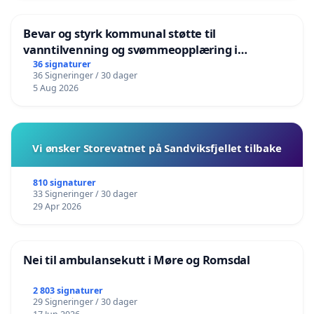
Bevar og styrk kommunal støtte til
vanntilvenning og svømmeopplæring i
barnehagene i Haugesund
36 signaturer
36 Signeringer / 30 dager
5 Aug 2026
Vi ønsker Storevatnet på Sandviksfjellet tilbake
810 signaturer
33 Signeringer / 30 dager
29 Apr 2026
Nei til ambulansekutt i Møre og Romsdal
2 803 signaturer
29 Signeringer / 30 dager