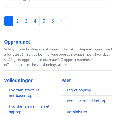
17 Jun 2026
1
2
3
4
5
6
»
Opprop.net
Vi tilbyr gratis hosting av nett-opprop. Lag et profesjonelt opprop ved
å benytte vår kraftige løsning. Våre opprop nevnes i media hver dag,
så å lage et opprop er en bra måte å få oppmerksomhet i
offentligheten og hos beslutningstakere.
Veiledninger
Mer
Hvordan starte et
Lag et opprop
nettbasert opprop
Personvernserklæring
Hvordan skriver man et
opprop?
Administrer