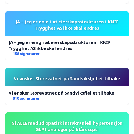
JA – jeg er enig i at eierskapsstrukturen i KNIF
Trygghet AS ikke skal endres
JA – jeg er enig i at eierskapsstrukturen i KNIF
Trygghet AS ikke skal endres
158 signaturer
Vi ønsker Storevatnet på Sandviksfjellet tilbake
Vi ønsker Storevatnet på Sandviksfjellet tilbake
810 signaturer
Gi ALLE med Idiopatisk intrakraniell hypertensjon
GLP1-analoger på blåresept!