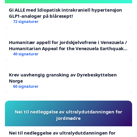
Gi ALLE med Idiopatisk intrakraniell hypertensjon
GLP1-analoger på blåresept!
72 signaturer
Humanitær appell for jordskjelvofrene i Venezuela /
Humanitarian Appeal for the Venezuela Earthquake
Victims
40 signaturer
Krev uavhengig gransking av Dyrebeskyttelsen
Norge
60 signaturer
Nei til nedleggelse av ultralydutdanningen for
jordmødre
Nei til nedleggelse av ultralydutdanningen for