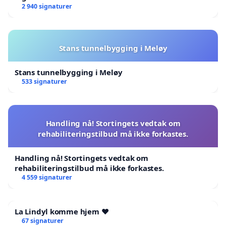
2 940 signaturer
Stans tunnelbygging i Meløy
Stans tunnelbygging i Meløy
533 signaturer
Handling nå! Stortingets vedtak om
rehabiliteringstilbud må ikke forkastes.
Handling nå! Stortingets vedtak om
rehabiliteringstilbud må ikke forkastes.
4 559 signaturer
La Lindyl komme hjem ❤️
67 signaturer