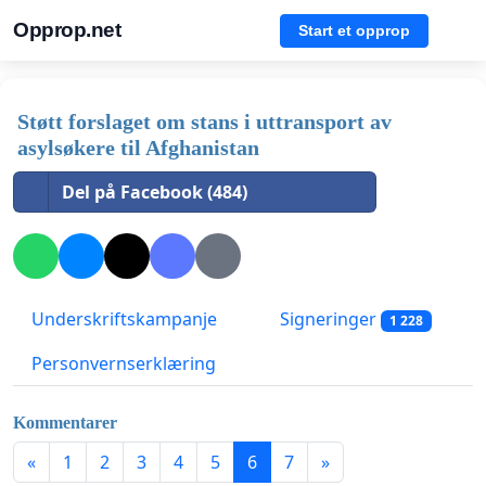
Opprop.net
Start et opprop
Støtt forslaget om stans i uttransport av
asylsøkere til Afghanistan
Del på Facebook (484)
Underskriftskampanje
Signeringer
1 228
Personvernserklæring
Kommentarer
«
1
2
3
4
5
6
7
»