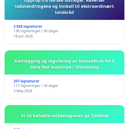
takstendringene og innkall til ekstraordinært
landsråd
2 028 signaturer
138 Signeringer / 30 dager
18 Jun 2026
Kartlegging og regulering av bustadbruk for å
sikre fast busetnad i Ullensvang
257 signaturer
117 Signeringer / 30 dager
5 May 2026
Vi vil beholde miljøstasjonen på Tjeldstø