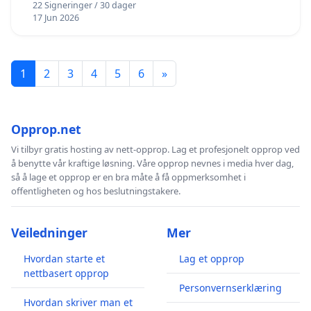
22 Signeringer / 30 dager
17 Jun 2026
1
2
3
4
5
6
»
Opprop.net
Vi tilbyr gratis hosting av nett-opprop. Lag et profesjonelt opprop ved
å benytte vår kraftige løsning. Våre opprop nevnes i media hver dag,
så å lage et opprop er en bra måte å få oppmerksomhet i
offentligheten og hos beslutningstakere.
Veiledninger
Mer
Hvordan starte et
Lag et opprop
nettbasert opprop
Personvernserklæring
Hvordan skriver man et