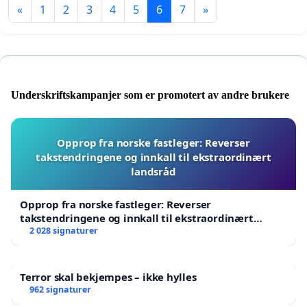
«
1
2
3
4
5
6
7
»
Underskriftskampanjer som er promotert av andre brukere
Opprop fra norske fastleger: Reverser
takstendringene og innkall til ekstraordinært
landsråd
Opprop fra norske fastleger: Reverser
takstendringene og innkall til ekstraordinært
landsråd
2 028 signaturer
Terror skal bekjempes – ikke hylles
962 signaturer