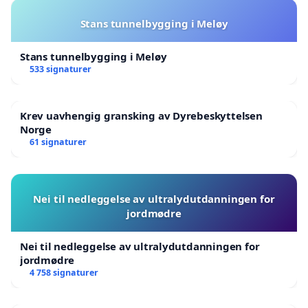
Stans tunnelbygging i Meløy
Stans tunnelbygging i Meløy
533 signaturer
Krev uavhengig gransking av Dyrebeskyttelsen
Norge
61 signaturer
Nei til nedleggelse av ultralydutdanningen for
jordmødre
Nei til nedleggelse av ultralydutdanningen for
jordmødre
4 758 signaturer