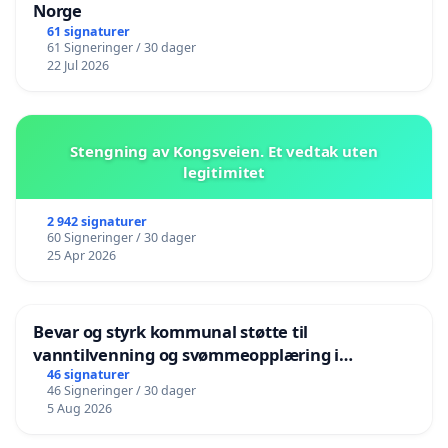
Norge
61 signaturer
61 Signeringer / 30 dager
22 Jul 2026
Stengning av Kongsveien. Et vedtak uten
legitimitet
2 942 signaturer
60 Signeringer / 30 dager
25 Apr 2026
Bevar og styrk kommunal støtte til
vanntilvenning og svømmeopplæring i
barnehagene i Haugesund
46 signaturer
46 Signeringer / 30 dager
5 Aug 2026