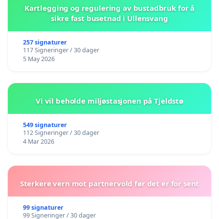
Kartlegging og regulering av bustadbruk for å
sikre fast busetnad i Ullensvang
257 signaturer
117 Signeringer / 30 dager
5 May 2026
Vi vil beholde miljøstasjonen på Tjeldstø
549 signaturer
112 Signeringer / 30 dager
4 Mar 2026
Sterkere vern mot partnervold før det er for sent
99 signaturer
99 Signeringer / 30 dager