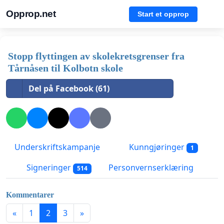
Opprop.net
Start et opprop
Stopp flyttingen av skolekretsgrenser fra
Tårnåsen til Kolbotn skole
Del på Facebook (61)
Underskriftskampanje
Kunngjøringer
1
Signeringer
Personvernserklæring
514
Kommentarer
«
1
2
3
»