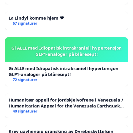
La Lindyl komme hjem ❤️
67 signaturer
Gi ALLE med Idiopatisk intrakraniell hypertensjon
GLP1-analoger på blåresept!
Gi ALLE med Idiopatisk intrakraniell hypertensjon
GLP1-analoger på blåresept!
72 signaturer
Humanitær appell for jordskjelvofrene i Venezuela /
Humanitarian Appeal for the Venezuela Earthquake
Victims
40 signaturer
Krev uavhengig gransking av Dyrebeskyttelsen