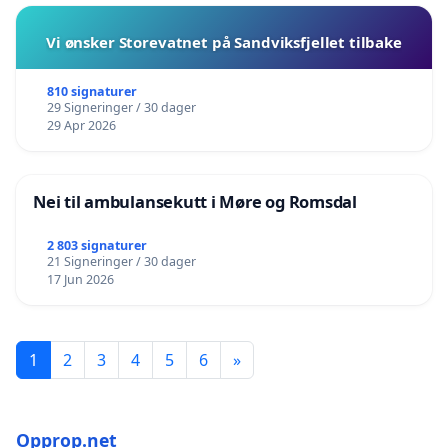
Vi ønsker Storevatnet på Sandviksfjellet tilbake
810 signaturer
29 Signeringer / 30 dager
29 Apr 2026
Nei til ambulansekutt i Møre og Romsdal
2 803 signaturer
21 Signeringer / 30 dager
17 Jun 2026
1
2
3
4
5
6
»
Opprop.net