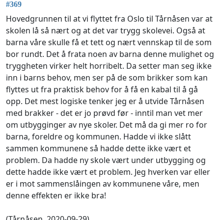
#369
Hovedgrunnen til at vi flyttet fra Oslo til Tårnåsen var at
skolen lå så nært og at det var trygg skolevei. Også at
barna våre skulle få et tett og nært vennskap til de som
bor rundt. Det å frata noen av barna denne mulighet og
tryggheten virker helt horribelt. Da setter man seg ikke
inn i barns behov, men ser på de som brikker som kan
flyttes ut fra praktisk behov for å få en kabal til å gå
opp. Det mest logiske tenker jeg er å utvide Tårnåsen
med brakker - det er jo prøvd før - inntil man vet mer
om utbygginger av nye skoler. Det må da gi mer ro for
barna, foreldre og kommunen. Hadde vi ikke slått
sammen kommunene så hadde dette ikke vært et
problem. Da hadde ny skole vært under utbygging og
dette hadde ikke vært et problem. Jeg hverken var eller
er i mot sammenslåingen av kommunene våre, men
denne effekten er ikke bra!
(Tårnåsen, 2020-09-29)