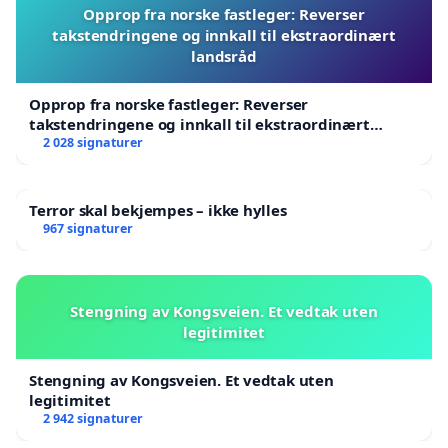
Opprop fra norske fastleger: Reverser
takstendringene og innkall til ekstraordinært
landsråd
Opprop fra norske fastleger: Reverser
takstendringene og innkall til ekstraordinært
landsråd
2 028 signaturer
Terror skal bekjempes – ikke hylles
967 signaturer
Stengning av Kongsveien. Et vedtak uten
legitimitet
Stengning av Kongsveien. Et vedtak uten
legitimitet
2 942 signaturer