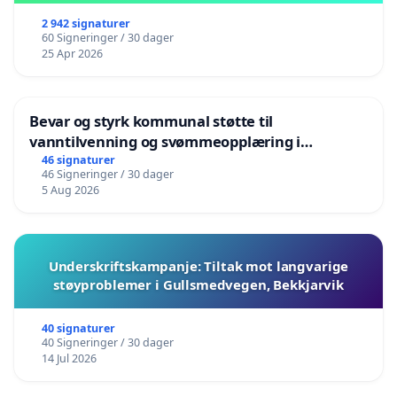
2 942 signaturer
60 Signeringer / 30 dager
25 Apr 2026
Bevar og styrk kommunal støtte til
vanntilvenning og svømmeopplæring i
barnehagene i Haugesund
46 signaturer
46 Signeringer / 30 dager
5 Aug 2026
Underskriftskampanje: Tiltak mot langvarige
støyproblemer i Gullsmedvegen, Bekkjarvik
40 signaturer
40 Signeringer / 30 dager
14 Jul 2026