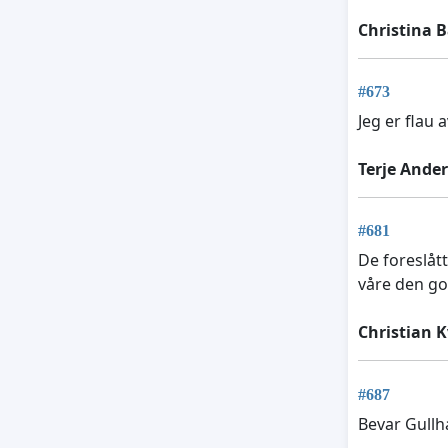
Christina 
#673
Jeg er flau
Terje Ande
#681
De foreslåt
våre den go
Christian 
#687
Bevar Gullh