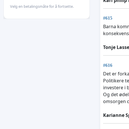
Karl philip
Velg en betalingsmåte for å fortsette.
#615
Barna komme
konsekvense
Tonje Lass
#616
Det er forka
Politikere 
investere i
Og det ødel
omsorgen d
Karianne S