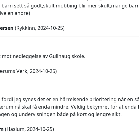
t barn sett så godt,skult mobbing blir mer skult,mange barn
ive en andre)
ersen
(Rykkinn, 2024-10-25)
kt mot nedleggelse av Gullhaug skole.
ærums Verk, 2024-10-25)
r fordi jeg synes det er en hårreisende prioritering når e
ærum nå skal få enda mindre. Veldig bekymret for at enda fler
gen og undervisningen både på kort og lengre sikt.
rm
(Haslum, 2024-10-25)