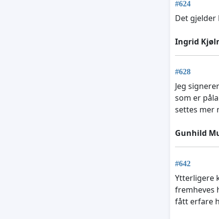
#624
Det gjelder
Ingrid Kjøl
#628
Jeg signere
som er pålag
settes mer r
Gunhild M
#642
Ytterligere
fremheves h
fått erfare h