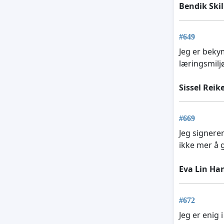
Bendik Skil
#649
Jeg er beky
læringsmiljø
Sissel Reik
#669
Jeg signere
ikke mer å 
Eva Lin Ha
#672
Jeg er enig 