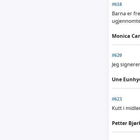
#618
Barna er fr
ugjennomten
Monica Cam
#620
Jeg signerer
Une Eunhye
#623
Kutt i midle
Petter Bjø