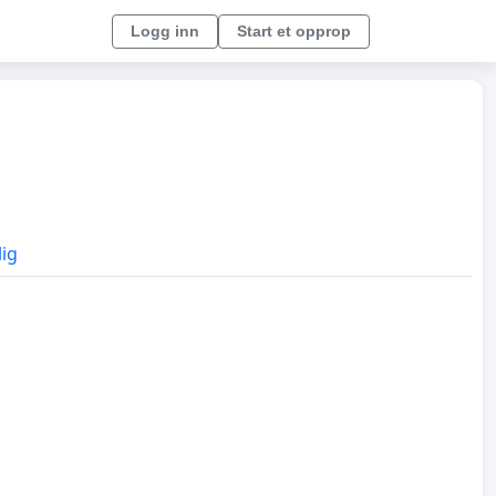
Logg inn
Start et opprop
lig