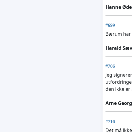
Hanne Øde
#699
Bærum har a
Harald Sæv
#706
Jeg signere
utfordringe
den ikke er 
Arne Georg
#716
Det må ikke 