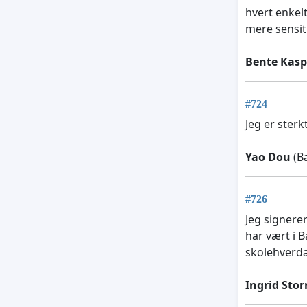
hvert enkel
mere sensit
Bente Kasp
#724
Jeg er ster
Yao Dou
(B
#726
Jeg signere
har vært i B
skolehverda
Ingrid Sto