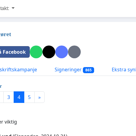
takt:
øret
å Facebook
kriftskampanje
Signeringer
Ekstra syn
865
r
3
4
5
»
r viktig