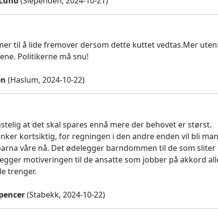
 Lund
(Slependen, 2024-10-21)
r til å lide fremover dersom dette kuttet vedtas.Mer uten
ne. Politikerne må snu!
en
(Haslum, 2024-10-22)
stelig at det skal spares ennå mere der behovet er størst.
tenker kortsiktig, for regningen i den andre enden vil bli m
 barna våre nå. Det ødelegger barndommen til de som sliter 
egger motiveringen til de ansatte som jobber på akkord alle
e trenger.
pencer
(Stabekk, 2024-10-22)