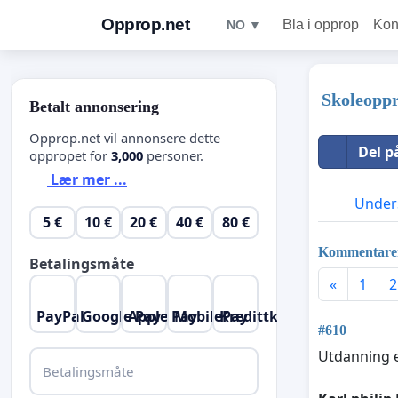
Opprop.net
Bla i opprop
Kon
NO ▼
Skoleoppr
Betalt annonsering
Opprop.net vil annonsere dette
Del p
oppropet for
3,000
personer.
Lær mer ...
Unders
5 €
10 €
20 €
40 €
80 €
Kommentare
Betalingsmåte
«
1
2
PayPal
Google Pay
Apple Pay
MobilePay
Kredittkort
#610
Utdanning e
Betalingsmåte