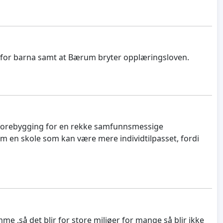
fe for barna samt at Bærum bryter opplæringsloven.
te forebygging for en rekke samfunnsmessige
m en skole som kan være mere individtilpasset, fordi
me ,så det blir for store miljøer for mange så blir ikke