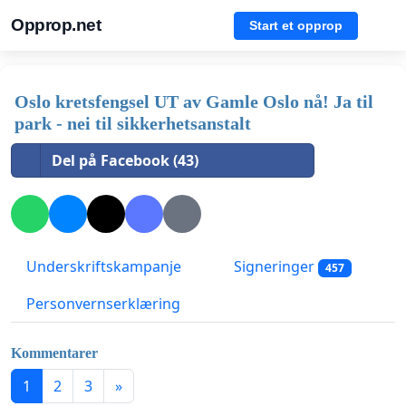
Opprop.net
Start et opprop
Oslo kretsfengsel UT av Gamle Oslo nå! Ja til
park - nei til sikkerhetsanstalt
Del på Facebook (43)
Underskriftskampanje
Signeringer
457
Personvernserklæring
Kommentarer
1
2
3
»