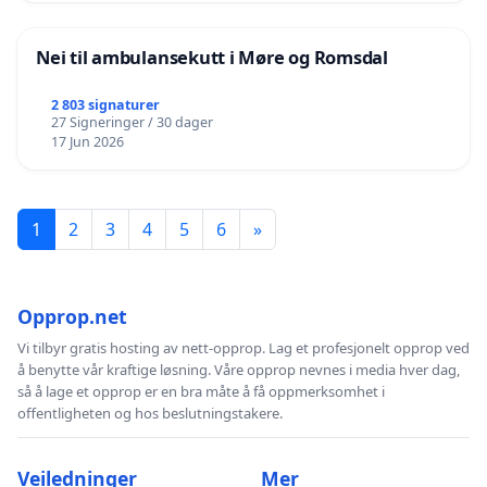
Nei til ambulansekutt i Møre og Romsdal
2 803 signaturer
27 Signeringer / 30 dager
17 Jun 2026
1
2
3
4
5
6
»
Opprop.net
Vi tilbyr gratis hosting av nett-opprop. Lag et profesjonelt opprop ved
å benytte vår kraftige løsning. Våre opprop nevnes i media hver dag,
så å lage et opprop er en bra måte å få oppmerksomhet i
offentligheten og hos beslutningstakere.
Veiledninger
Mer