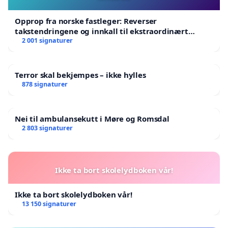
Opprop fra norske fastleger: Reverser
takstendringene og innkall til ekstraordinært
landsråd
2 001 signaturer
Terror skal bekjempes – ikke hylles
878 signaturer
Nei til ambulansekutt i Møre og Romsdal
2 803 signaturer
Ikke ta bort skolelydboken vår!
Ikke ta bort skolelydboken vår!
13 150 signaturer