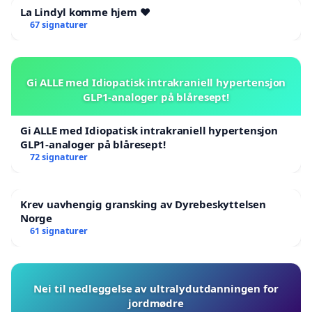
La Lindyl komme hjem ❤️
67 signaturer
Gi ALLE med Idiopatisk intrakraniell hypertensjon
GLP1-analoger på blåresept!
Gi ALLE med Idiopatisk intrakraniell hypertensjon
GLP1-analoger på blåresept!
72 signaturer
Krev uavhengig gransking av Dyrebeskyttelsen
Norge
61 signaturer
Nei til nedleggelse av ultralydutdanningen for
jordmødre