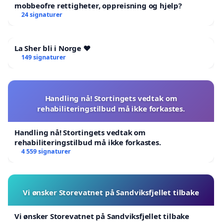
mobbeofre rettigheter, oppreisning og hjelp?
24 signaturer
La Sher bli i Norge ❤️
149 signaturer
Handling nå! Stortingets vedtak om
rehabiliteringstilbud må ikke forkastes.
Handling nå! Stortingets vedtak om
rehabiliteringstilbud må ikke forkastes.
4 559 signaturer
Vi ønsker Storevatnet på Sandviksfjellet tilbake
Vi ønsker Storevatnet på Sandviksfjellet tilbake