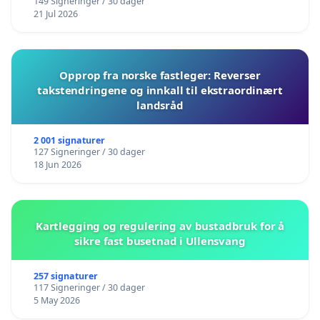
149 Signeringer / 30 dager
21 Jul 2026
Opprop fra norske fastleger: Reverser
takstendringene og innkall til ekstraordinært
landsråd
2 001 signaturer
127 Signeringer / 30 dager
18 Jun 2026
Kartlegging og regulering av bustadbruk for å
sikre fast busetnad i Ullensvang
257 signaturer
117 Signeringer / 30 dager
5 May 2026