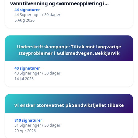
vanntilvenning og svømmeopplæring i
barnehagene i Haugesund
44 signaturer
44 Signeringer / 30 dager
5 Aug 2026
Underskriftskampanje: Tiltak mot langvarige
støyproblemer i Gullsmedvegen, Bekkjarvik
40 signaturer
40 Signeringer / 30 dager
14 Jul 2026
Vi ønsker Storevatnet på Sandviksfjellet tilbake
810 signaturer
31 Signeringer / 30 dager
29 Apr 2026